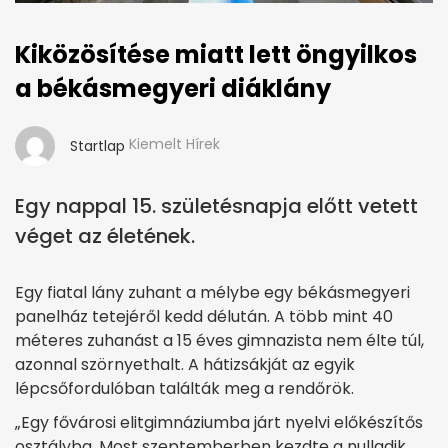
Kiközösítése miatt lett öngyilkos
a békásmegyeri diáklány
Kiemelt Hírek
Startlap
Egy nappal 15. születésnapja előtt vetett
véget az életének.
Egy fiatal lány zuhant a mélybe egy békásmegyeri
panelház tetejéről kedd délután. A több mint 40
méteres zuhanást a 15 éves gimnazista nem élte túl,
azonnal szörnyethalt. A hátizsákját az egyik
lépcsőfordulóban találták meg a rendőrök.
„Egy fővárosi elitgimnáziumba járt nyelvi előkészítős
osztályba. Most szeptemberben kezdte a nulladik