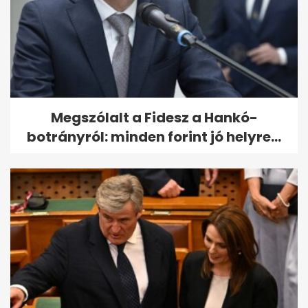
Megszólalt a Fidesz a Hankó-
botrányról: minden forint jó helyre...