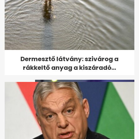
Robbanás után hatalmas tűz a
Dermesztő látvány: szivárog a
Soroksári úton
rákkeltő anyag a kiszáradó...