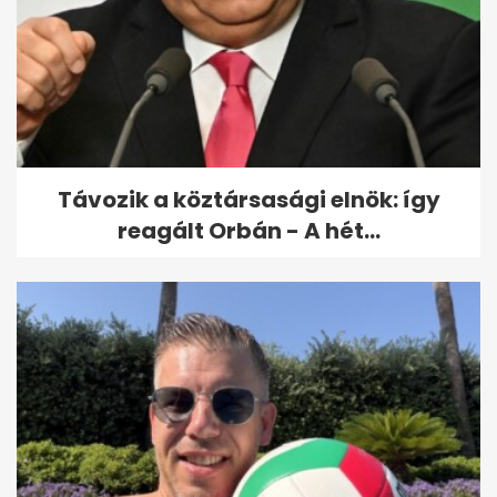
Ezért lesz Magyarország két
napig Európa fókuszában
Távozik a köztársasági elnök: így
reagált Orbán - A hét...