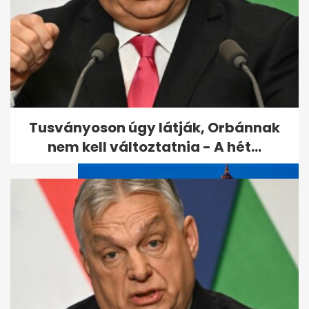
Megölték az amerikai nőt, aki
eltűnt a bulinegyedben
Tusványoson úgy látják, Orbánnak
nem kell változtatnia - A hét...