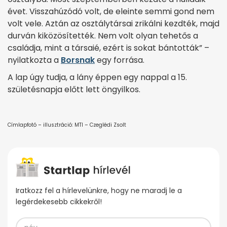
évet. Visszahúzódó volt, de eleinte semmi gond nem
volt vele. Aztán az osztálytársai zrikálni kezdték, majd
durván kiközösítették. Nem volt olyan tehetős a
családja, mint a társaié, ezért is sokat bántották” –
nyilatkozta a
Borsnak
egy forrása.
A lap úgy tudja, a lány éppen egy nappal a 15.
születésnapja előtt lett öngyilkos.
Címlapfotó – illusztráció: MTI – Czeglédi Zsolt
Iratkozz fel a hírlevelünkre, hogy ne maradj le a
legérdekesebb cikkekről!