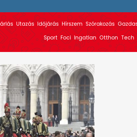
árlás
Utazás
Időjárás
Hírszem
Szórakozás
Gazda
Sport
Foci
Ingatlan
Otthon
Tech