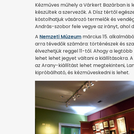
Kézműves műhely a Várkert Bazárban is le
készültek a szervezők. A Dísz tértől egés
kóstolhatjuk vásározó termelők és vendégl
András-szobor fele vegye az irányt, ahol 
A
Nemzeti Múzeum
március 15. alkalmábó
arra tévedők számára: történészek és sz
élvezhetjük reggel 11-től. Ahogy a legtöb
lehet lehet jegyet váltani a kiállításokra. 
az Arany-kiállítást lehet megtekinteni, 
kipróbálható, és kézműveskedni is lehet.