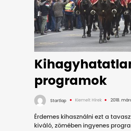
Kihagyhatatlan
programok
Kiemelt Hírek
2018. márc
Startlap
Érdemes kihasználni ezt a tavas
kiváló, zömében ingyenes progr