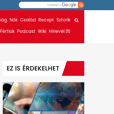
ság
Nők
Család
Recept
Sztorik
Férfiak
Podcast
Wiki
Hírlevél 💌
EZ IS ÉRDEKELHET