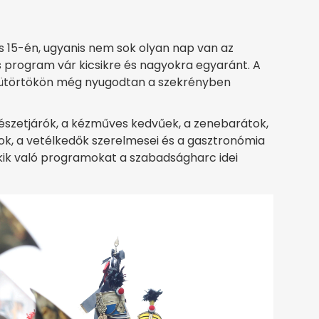
s 15-én, ugyanis nem sok olyan nap van az
 program vár kicsikre és nagyokra egyaránt. A
 csütörtökön még nyugodtan a szekrényben
észetjárók, a kézműves kedvűek, a zenebarátok,
k, a vetélkedők szerelmesei és a gasztronómia
kik való programokat a szabadságharc idei