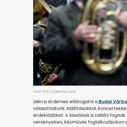
Fotó: MTI/ Szigetváry Zsolt
Idén is érdemes ellátogatni a
Budai Várb
választhatunk. Kiállításokkal, koncertek
érdeklődőket. A kisebbek is találni fognak
versenyeken, kézműves foglalkozásokon p