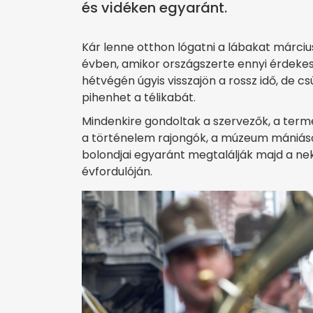
és vidéken egyaránt.
Kár lenne otthon lógatni a lábakat márciu
évben, amikor országszerte ennyi érdekes
hétvégén úgyis visszajön a rossz idő, de
pihenhet a télikabát.
Mindenkire gondoltak a szervezők, a term
a történelem rajongók, a múzeum mániáso
bolondjai egyaránt megtalálják majd a ne
évfordulóján.