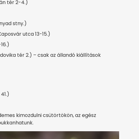
án tér 2-4.)
yad stny.)
aposvár utca 13-15.)
16.)
ka tér 2.) – csak az állandó kiállítások
41.)
mes kimozdulni csütörtökön, az egész
bukkanhatunk.