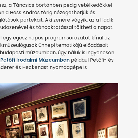
sz, a Táncsics börtönben pedig vetélkedőkkel
zen a Hess András térig nézegethetjük és
átósok portékáit. Aki zenére vágyik, az a Hadik
dudazenével és táncoktatással töltheti a napot.
l egy egész napos programsorozatot kínál az
akmúzeulógusok ünnepi tematikájú előadásait
b budapesti múzeumban, úgy náluk is ingyenesen
A
Petőfi Irodalmi Múzeumban
például Petőfi- és
Landerer és Heckenast nyomdagépe is