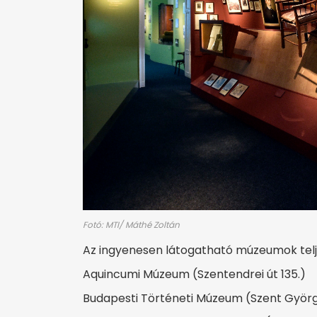
Fotó: MTI/ Máthé Zoltán
Az ingyenesen látogatható múzeumok tel
Aquincumi Múzeum (Szentendrei út 135.)
Budapesti Történeti Múzeum (Szent György