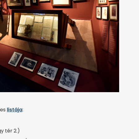
jes
listája
:
 tér 2.)