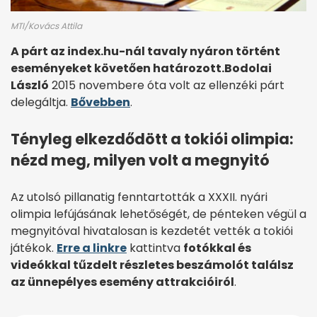
MTI/Kovács Attila
A párt az index.hu-nál tavaly nyáron történt
eseményeket követően határozott.
Bodolai
László
2015 novembere óta volt az ellenzéki párt
delegáltja.
Bővebben
.
Tényleg elkezdődött a tokiói olimpia:
nézd meg, milyen volt a megnyitó
Az utolsó pillanatig fenntartották a XXXII. nyári
olimpia lefújásának lehetőségét, de pénteken végül a
megnyitóval hivatalosan is kezdetét vették a tokiói
játékok.
Erre a linkre
kattintva
fotókkal és
videókkal tűzdelt részletes beszámolót találsz
az ünnepélyes esemény attrakcióiról
.