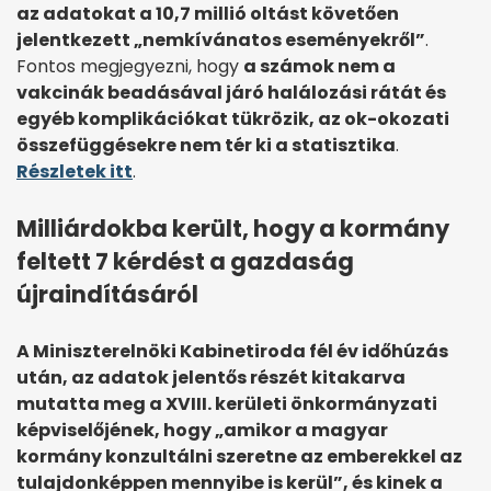
az adatokat a 10,7 millió oltást követően
jelentkezett „nemkívánatos eseményekről”
.
Fontos megjegyezni, hogy
a számok nem a
vakcinák beadásával járó halálozási rátát és
egyéb komplikációkat tükrözik, az ok-okozati
összefüggésekre nem tér ki a statisztika
.
Részletek itt
.
Milliárdokba került, hogy a kormány
feltett 7 kérdést a gazdaság
újraindításáról
A Miniszterelnöki Kabinetiroda fél év időhúzás
után, az adatok jelentős részét kitakarva
mutatta meg a XVIII. kerületi önkormányzati
képviselőjének, hogy „amikor a magyar
kormány konzultálni szeretne az emberekkel az
tulajdonképpen mennyibe is kerül”, és kinek a