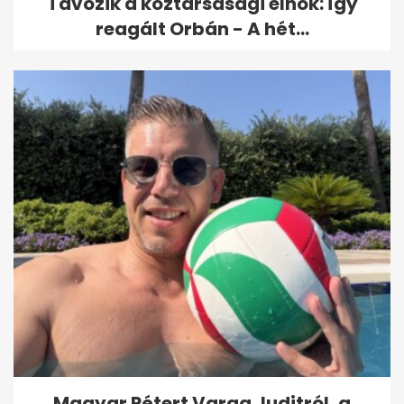
Távozik a köztársasági elnök: így
reagált Orbán - A hét...
Magyar Pétert Varga Juditról, a