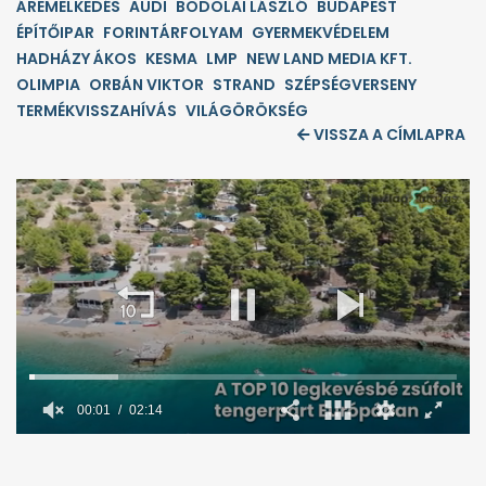
ÁREMELKEDÉS
AUDI
BODOLAI LÁSZLÓ
BUDAPEST
ÉPÍTŐIPAR
FORINTÁRFOLYAM
GYERMEKVÉDELEM
HADHÁZY ÁKOS
KESMA
LMP
NEW LAND MEDIA KFT.
OLIMPIA
ORBÁN VIKTOR
STRAND
SZÉPSÉGVERSENY
TERMÉKVISSZAHÍVÁS
VILÁGÖRÖKSÉG
VISSZA A CÍMLAPRA
0
seconds
of