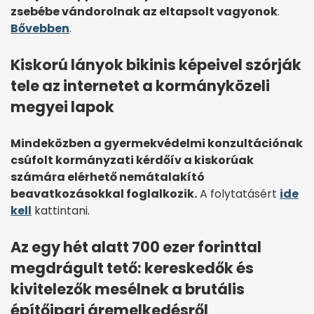
zsebébe vándorolnak az eltapsolt vagyonok
.
Bővebben
.
Kiskorú lányok bikinis képeivel szórják
tele az internetet a kormányközeli
megyei lapok
Mindeközben a gyermekvédelmi konzultációnak
csúfolt kormányzati kérdőív a kiskorúak
számára elérhető nemátalakító
beavatkozásokkal foglalkozik.
A folytatásért
ide
kell
kattintani.
Az egy hét alatt 700 ezer forinttal
megdrágult tető: kereskedők és
kivitelezők mesélnek a brutális
építőipari áremelkedésről