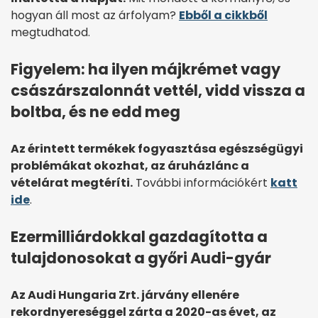
hogyan áll most az árfolyam?
Ebből a cikkből
megtudhatod.
Figyelem: ha ilyen májkrémet vagy
császárszalonnát vettél, vidd vissza a
boltba, és ne edd meg
Az érintett termékek fogyasztása egészségügyi
problémákat okozhat, az áruházlánc a
vételárat megtéríti.
További információkért
katt
ide
.
Ezermilliárdokkal gazdagította a
tulajdonosokat a győri Audi-gyár
Az Audi Hungaria Zrt. járvány ellenére
rekordnyereséggel zárta a 2020-as évet, az