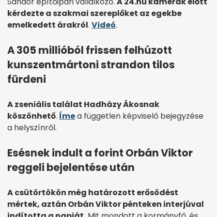
Sándor építőipari vállalkozó.
A 24.hu kamerák előtt
kérdezte a szakmai szereplőket az egekbe
emelkedett árakról
.
Videó
.
A 305 millióból frissen felhúzott
kunszentmártoni strandon tilos
fürdeni
A zseniális találat Hadházy Ákosnak
köszönhető
.
Íme
a független képviselő bejegyzése
a helyszínről.
Esésnek indult a forint Orbán Viktor
reggeli bejelentése után
A csütörtökön még határozott erősödést
mértek, aztán Orbán Viktor pénteken interjúval
indította a napját.
Mit mondott a kormányfő, és