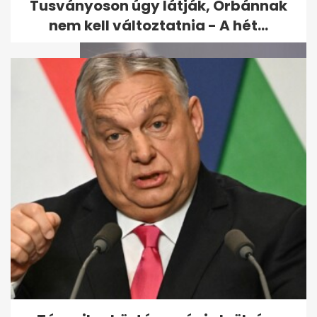
- A hét...
Tusványoson úgy látják, Orbánnak
nem kell változtatnia - A hét...
Varga Judit reagált: Orbán
bántalmazással
kapcsolatban emlegette...