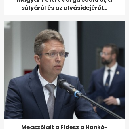
súlyáról és az alvásidejéről...
Megszólalt a Fidesz a Hankó-