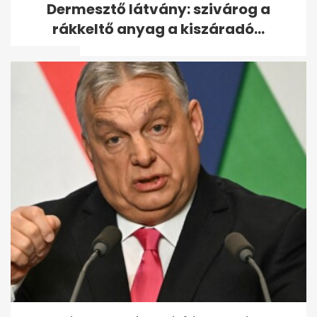
Dermesztő látvány: szivárog a
Orbánnak nem kell
rákkeltő anyag a kiszáradó...
változtatnia - A hét...
Kiderült, mikor állhat fel a
Vagyonvisszaszerzési Hivatal