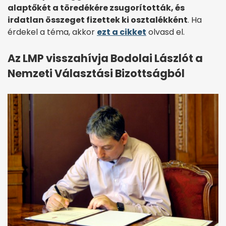
alaptőkét a töredékére zsugorították, és
irdatlan összeget fizettek ki osztalékként
. Ha
érdekel a téma, akkor
ezt a cikket
olvasd el.
Az LMP visszahívja Bodolai Lászlót a
Nemzeti Választási Bizottságból