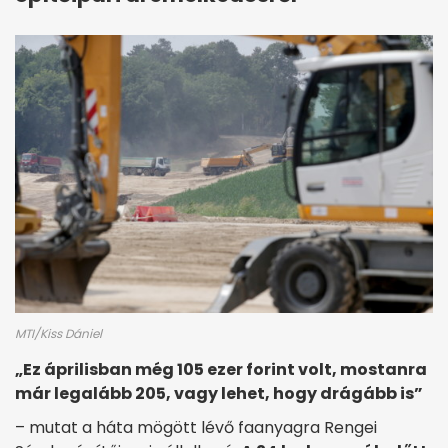
MTI/Kiss Dániel
„Ez áprilisban még 105 ezer forint volt, mostanra
már legalább 205, vagy lehet, hogy drágább is”
– mutat a háta mögött lévő faanyagra Rengei