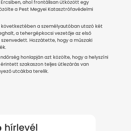
rcsiben, ahol frontálisan ütközött egy
özölte a Pest Megyei Katasztrófavédelmi
s következtében a személyautóban utazó két
eghalt, a tehergépkocsi vezetője az első
 szenvedett. Hozzátette, hogy a műszaki
ék.
dőrség honlapján azt közölte, hogy a helyszíni
érintett szakaszon teljes útlezárás van
yező utcákba terelik.