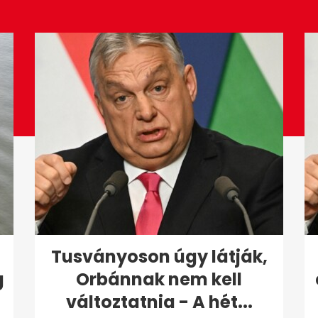
Tusványoson úgy látják,
g
Orbánnak nem kell
változtatnia - A hét...