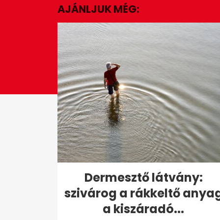
AJÁNLJUK MÉG:
47
seconds
Volume
0%
Dermesztő látvány:
szivárog a rákkeltő anya
a kiszáradó...