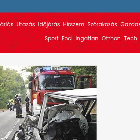
árlás
Utazás
Időjárás
Hírszem
Szórakozás
Gazda
Sport
Foci
Ingatlan
Otthon
Tech