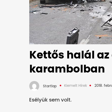
Kettős halál az 
karambolban
Kiemelt Hírek
2018. febr
Startlap
Esélyük sem volt.