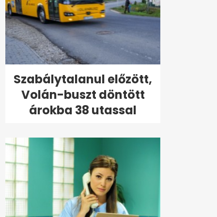
Szabálytalanul előzött,
Volán-buszt döntött
árokba 38 utassal