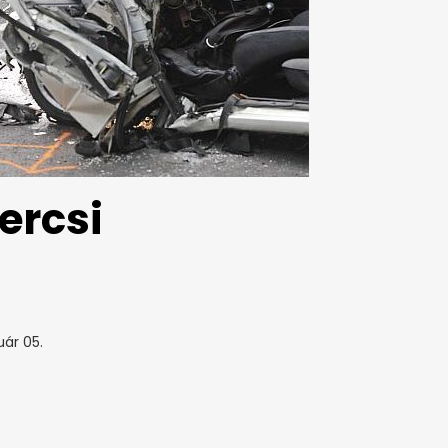
ercsi
uár 05.