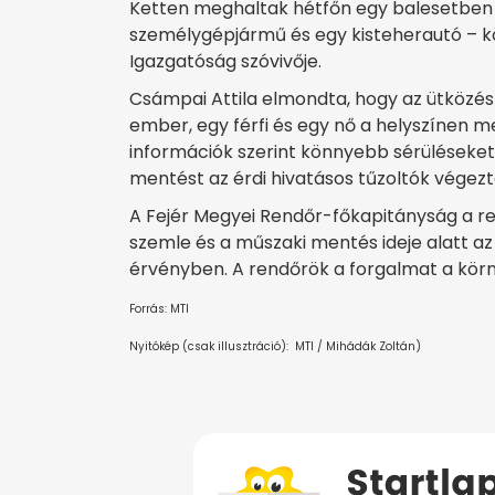
Ketten meghaltak hétfőn egy balesetben E
személygépjármű és egy kisteherautó – k
Igazgatóság szóvivője.
Csámpai Attila elmondta, hogy az ütközé
ember, egy férfi és egy nő a helyszínen m
információk szerint könnyebb sérüléseket
mentést az érdi hivatásos tűzoltók végezt
A Fejér Megyei Rendőr-főkapitányság a ren
szemle és a műszaki mentés ideje alatt az 
érvényben. A rendőrök a forgalmat a körn
Forrás: MTI
Nyitókép (csak illusztráció): MTI / Mihádák Zoltán)