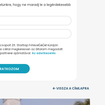
evelünkre, hogy ne maradj le a legérdekesebb
oport Zrt. Startlap hírlevel(ek)et küldjön
ési céllal megkeressen az általam megadott
partnerei ajánlatával.
Az adatkezelés
VISSZA A CÍMLAPRA