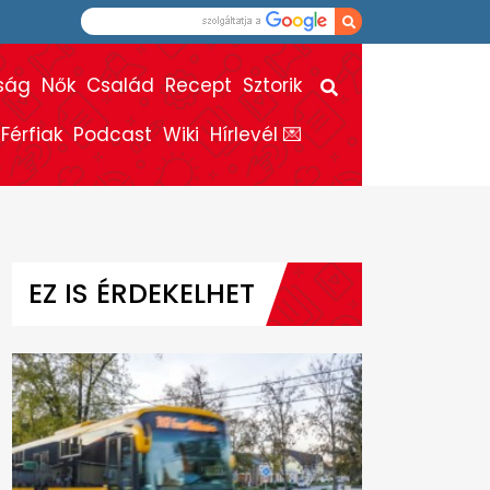
ság
Nők
Család
Recept
Sztorik
Férfiak
Podcast
Wiki
Hírlevél 💌
EZ IS ÉRDEKELHET