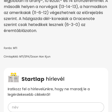
legjobban 15 arany-, 10 ezüst- és 14 bronzéremmel. A
második helyen a norvégok (13-14-13), a harmadikon
az amerikaiak (11-6-12) végezhetnek az előrejelzés
szerint. A házigazda dél-koreaiak a Gracenote
szerint csak hetedikek lesznek (6-3-0) az
éremtáblázaton.
Forrás: MTI
Címlapfotó: MTI/EPA/Dzson Hon Kjun
Iratkozz fel a hírlevelünkre, hogy ne maradj le a
legérdekesebb cikkekről!