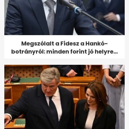
Megszólalt a Fidesz a Hankó-
botrányról: minden forint jó helyre...