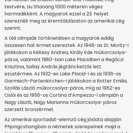
testvére, Liu Shaoang 1000 méteren végez
harmadikként. A magyarok ezzel a 23. helyet
szereznék meg az éremtáblázaton az amerikai cég
szerint.
A téli olimpiák történetében a magyarok eddig
összesen hat érmet szereztek. Az 1948-as St. Moritz-i
játékokon a Kékesy Andrea, Király Ede műkorcsolya-
páros, valamint 1980-ban Lake Placidben a Regőczi
Krisztina, Sallay András jégtánckettős lett
ezüstérmes. Az 1932-es Lake Placid-i és az 1936-os
Garmisch-Partenkirchen-i játékokon a Rotter Emilia,
Szollás László műkorcsolya-páros, míg az 1952-es
Oslói és az 1956-os Cortina d’Ampezzo-i olimpián a
Nagy László, Nagy Marianna műkorcsolya-páros
szerzett bronzérmet.
Az amerikai sportadat-elemző cég jóslata alapján
Phjongcshangban a németek szerepelnek majd a