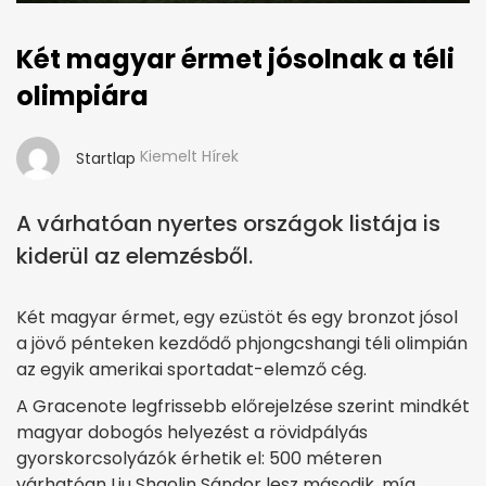
Két magyar érmet jósolnak a téli
olimpiára
Kiemelt Hírek
Startlap
A várhatóan nyertes országok listája is
kiderül az elemzésből.
Két magyar érmet, egy ezüstöt és egy bronzot jósol
a jövő pénteken kezdődő phjongcshangi téli olimpián
az egyik amerikai sportadat-elemző cég.
A Gracenote legfrissebb előrejelzése szerint mindkét
magyar dobogós helyezést a rövidpályás
gyorskorcsolyázók érhetik el: 500 méteren
várhatóan Liu Shaolin Sándor lesz második, míg