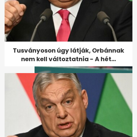
Karácsony: Az olimpiához új
alapokra kell helyezni
Budapest és a...
Tusványoson úgy látják, Orbánnak
nem kell változtatnia - A hét...