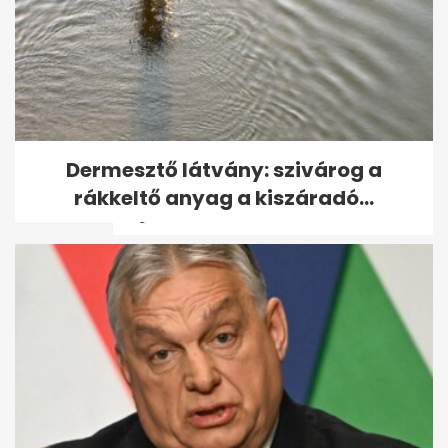
98 éves Benedek Gábor, a
Dermesztő látvány: szivárog a
legidősebb magyar olimpiai
rákkeltő anyag a kiszáradó...
bajnok - volt,...