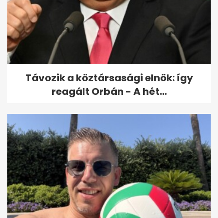
Paralimpia: Major Endre
bronzérmes asztaliteniszben
Távozik a köztársasági elnök: így
reagált Orbán - A hét...