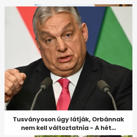
Taksony nem kért a Fideszből,
a leváltott polgármester
közölte,...
Tusványoson úgy látják, Orbánnak
nem kell változtatnia - A hét...