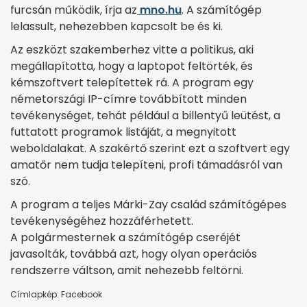
furcsán működik, írja az
mno.hu
. A számítógép
lelassult, nehezebben kapcsolt be és ki.
Az eszközt szakemberhez vitte a politikus, aki
megállapította, hogy a laptopot feltörték, és
kémszoftvert telepítettek rá. A program egy
németországi IP-címre továbbított minden
tevékenységet, tehát például a billentyű leütést, a
futtatott programok listáját, a megnyitott
weboldalakat. A szakértő szerint ezt a szoftvert egy
amatőr nem tudja telepíteni, profi támadásról van
szó.
A program a teljes Márki-Zay család számítógépes
tevékenységéhez hozzáférhetett.
A
polgármesternek a számítógép cseréjét
javasolták, továbbá azt, hogy olyan operációs
rendszerre váltson, amit nehezebb feltörni.
Címlapkép: Facebook