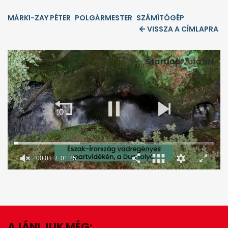
MÁRKI-ZAY PÉTER
POLGÁRMESTER
SZÁMÍTÓGÉP
VISSZA A CÍMLAPRA
00:02
01:25
0
seconds
of
1
minute,
25
seconds
AJÁNLJUK MÉG: