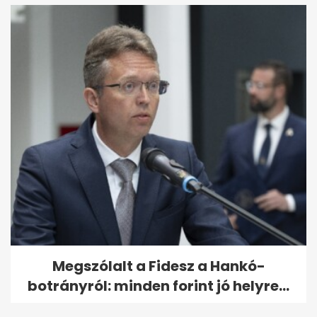
Megszólalt a Fidesz a Hankó-
botrányról: minden forint jó helyre...