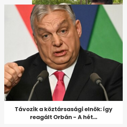
Orbán Viktor faképnél hagyta
Márki-Zay Pétert - A hét hírei...
Távozik a köztársasági elnök: így
reagált Orbán - A hét...