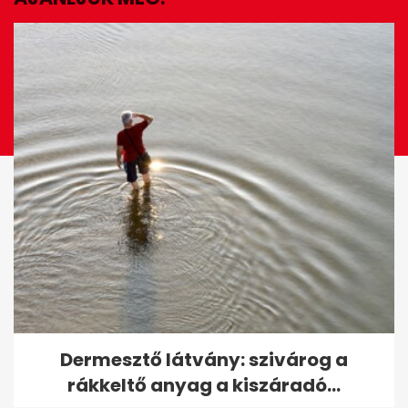
EZ IS ÉRDEKELHET
Letartóztatták az óbudai
Dermesztő látvány: szivárog a
polgármestert
rákkeltő anyag a kiszáradó...