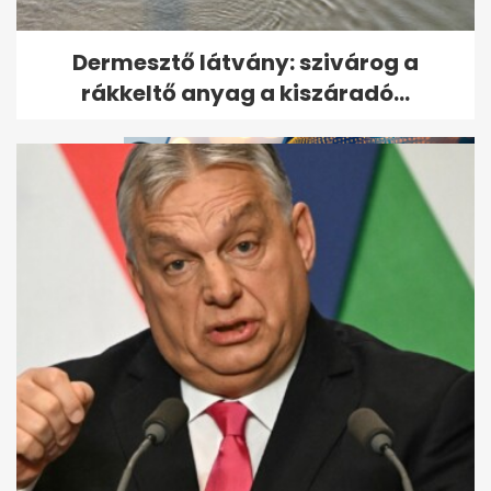
Döntött a bíróság Till Tamás
Dermesztő látvány: szivárog a
gyilkosáról
rákkeltő anyag a kiszáradó...
Kiderült, ki ölte meg Till
Tamást, de a gyilkos