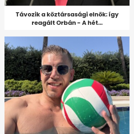
Távozik a köztársasági elnök: így
reagált Orbán - A hét...