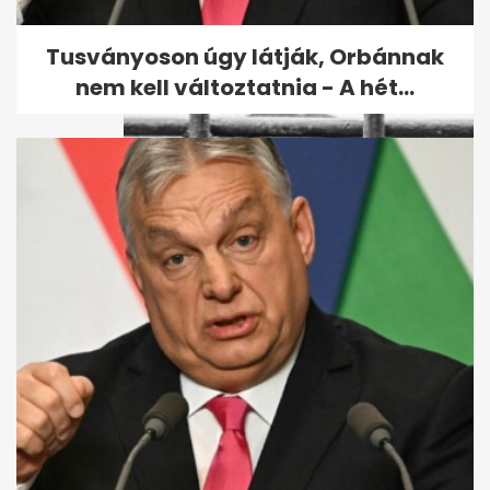
szabadon...
Tusványoson úgy látják, Orbánnak
nem kell változtatnia - A hét...
Megszökött a több száz állatot
brutálisan megkínzó nő