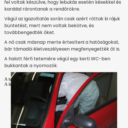
fel voltak készülve, hogy lebukás esetén késekkel és
karddal rárontanak a rendőrökre.
Végül az igazoltatás során csak azért róttak ki rájuk
büntetést, mert nem voltak bekötve, és
továbbengedték őket.
A nő csak másnap merte értesíteni a hatóságokat,
bár támadói életveszélyesen megfenyegették őt is.
A halott férfi tetemére végül egy kerti WC-ben
bukkantak a nyomozók.