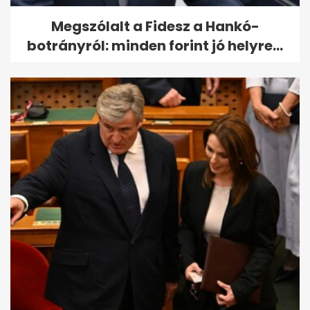
Megszólalt a Fidesz a Hankó-
botrányról: minden forint jó helyre...