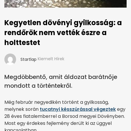
Kegyetlen dövényi gyilkosság: a
rendőrök nem vették észre a
holttestet
Kiemelt Hírek
Startlap
Megdöbbentő, amit áldozat barátnője
mondott a történtekről.
Még február negyedikén történt a gyilkosság,
melynek során
tucatnyi késszúrással végeztek
egy
28 éves fiatalemberrel a Borsod megyei Dövényben.
Most egy érdekes fejlemény derült ki az üggyel
kapcsolatban.