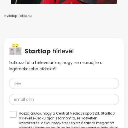
Nyitókép: Police.hu
Iratkozz fel a hírlevelünkre, hogy ne maradj le a
legérdekesebb cikkekről!
Hozzájárulok, hogy a Central Médiacsoport Zrt. Startlap
hírlevel(ek)et küldjön számomra, és közvetlen
üzletszerzési céllal megkeressen az általam megadott
elérhetőségeimen saját vagy üzleti partnerei ajánlatával.