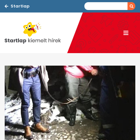
Startlap