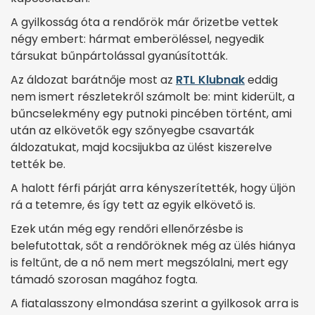
A gyilkosság óta a rendőrök már őrizetbe vettek
négy embert: hármat emberöléssel, negyedik
társukat bűnpártolással gyanúsították.
Az áldozat barátnője most az
RTL Klubnak
eddig
nem ismert részletekről számolt be: mint kiderült, a
bűncselekmény egy putnoki pincében történt, ami
után az elkövetők egy szőnyegbe csavarták
áldozatukat, majd kocsijukba az ülést kiszerelve
tették be.
A halott férfi párját arra kényszerítették, hogy üljön
rá a tetemre, és így tett az egyik elkövető is.
Ezek után még egy rendőri ellenőrzésbe is
belefutottak, sőt a rendőröknek még az ülés hiánya
is feltűnt, de a nő nem mert megszólalni, mert egy
támadó szorosan magához fogta.
A fiatalasszony elmondása szerint a gyilkosok arra is