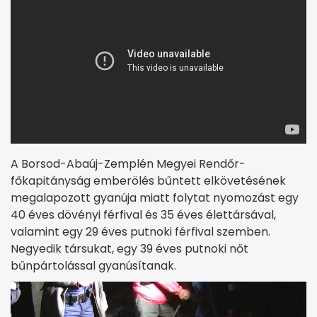
A Borsod-Abaúj-Zemplén Megyei Rendőr-
főkapitányság emberölés bűntett elkövetésének
megalapozott gyanúja miatt folytat nyomozást egy
40 éves dövényi férfival és 35 éves élettársával,
valamint egy 29 éves putnoki férfival szemben.
Negyedik társukat, egy 39 éves putnoki nőt
bűnpártolással gyanúsítanak.