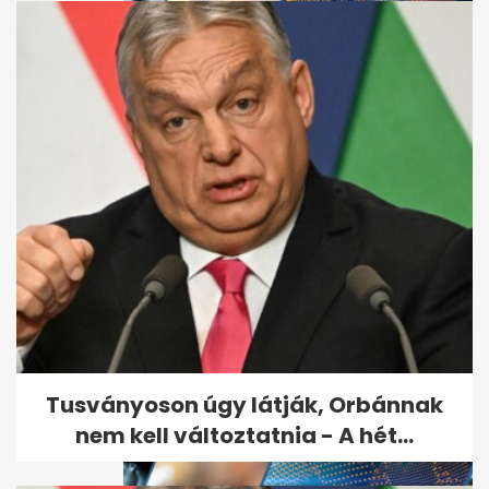
Kiderült, ki ölte meg Till
Tamást, de a gyilkos
szabadon...
Tusványoson úgy látják, Orbánnak
nem kell változtatnia - A hét...