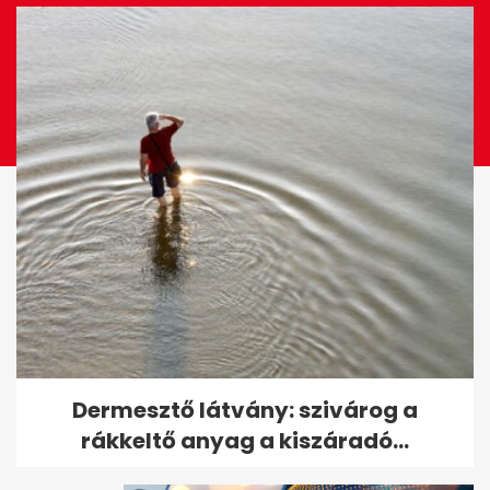
Döntött a bíróság Till Tamás
Dermesztő látvány: szivárog a
gyilkosáról
rákkeltő anyag a kiszáradó...