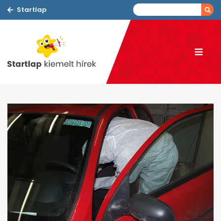
Startlap