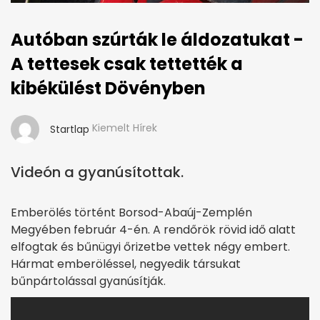
Autóban szúrták le áldozatukat -
A tettesek csak tettették a
kibékülést Dövényben
Kiemelt Hírek
Startlap
Videón a gyanúsítottak.
Emberölés történt Borsod-Abaúj-Zemplén
Megyében február 4-én. A rendőrök rövid idő alatt
elfogtak és bűnügyi őrizetbe vettek négy embert.
Hármat emberöléssel, negyedik társukat
bűnpártolással gyanúsítják.