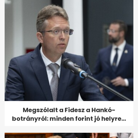
Megszólalt a Fidesz a Hankó-
botrányról: minden forint jó helyre...