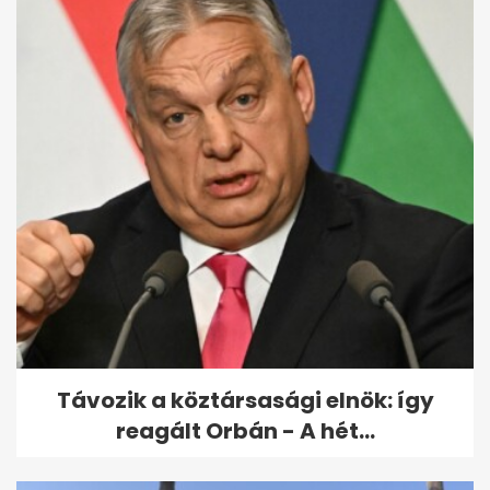
Kiderült, hogyan végzett
gyilkosa a Budapesten eltűnt
amerikai...
Távozik a köztársasági elnök: így
reagált Orbán - A hét...