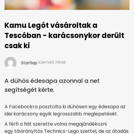
Kamu Legót vásároltak a
Tescóban - karácsonykor derült
csak ki
Kiemelt Hírek
Startlap
A dühös édesapa azonnal a net
segítségét kérte.
A Facebookra posztolta ki dühösen egy édesapa az
idei karácsony egyik legrosszabb meglepetését.
A férfi a fiát szerette volna megajándékozni
egy távirányítós Technics-Lego szettel, de az átadás