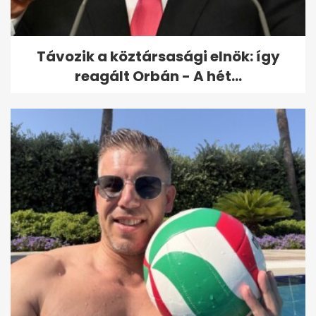
pápa karácsony második
napján tett
Távozik a köztársasági elnök: így
reagált Orbán - A hét...