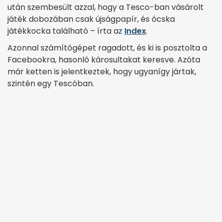
után szembesült azzal, hogy a Tesco-ban vásárolt
játék dobozában csak újságpapír, és ócska
játékkocka található – írta az
Index
.
Azonnal számítógépet ragadott, és ki is posztolta a
Facebookra, hasonló károsultakat keresve. Azóta
már ketten is jelentkeztek, hogy ugyanígy jártak,
szintén egy Tescóban.