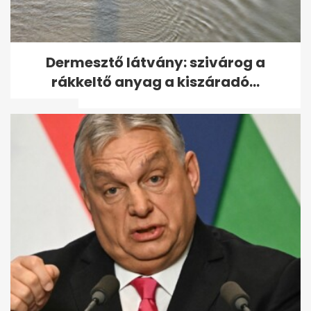
Mi történhetett Mészárosék
Dermesztő látvány: szivárog a
felcsúti karácsonyi bulijában?
rákkeltő anyag a kiszáradó...
A...