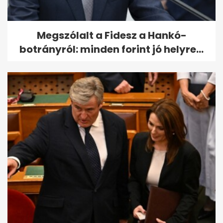
Megszólalt a Fidesz a Hankó-
botrányról: minden forint jó helyre...