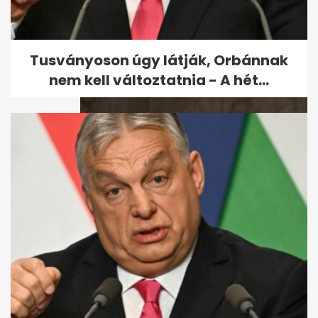
12 fontos gondolat Sulyok
Tamás rendhagyó, karácsonyi
beszédéből
Tusványoson úgy látják, Orbánnak
nem kell változtatnia - A hét...
Példa nélküli, amit Ferenc