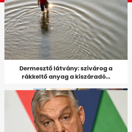
Megszökött a több száz állatot
Dermesztő látvány: szivárog a
brutálisan megkínzó nő
rákkeltő anyag a kiszáradó...