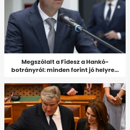
Megszólalt a Fidesz a Hankó-
botrányról: minden forint jó helyre...