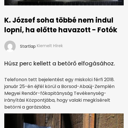
K. József soha többé nem indul
lopni, ha előtte havazott - Fotók
Kiemelt Hírek
Startlap
Húsz perc kellett a betörő elfogásához.
Telefonon tett bejelentést egy miskolci férfi 2018.
január 25-én éjfél körül a Borsod-Abaúj-Zemplén
Megyei Rendőr-főkapitányság Tevékenység-
irányítási Központjába, hogy valaki megkísérelt
betörni a garázsába.