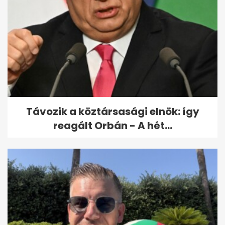
Egy hétig országos rendőrségi
ellenőrzést tartanak a
közutakon
Távozik a köztársasági elnök: így
reagált Orbán - A hét...