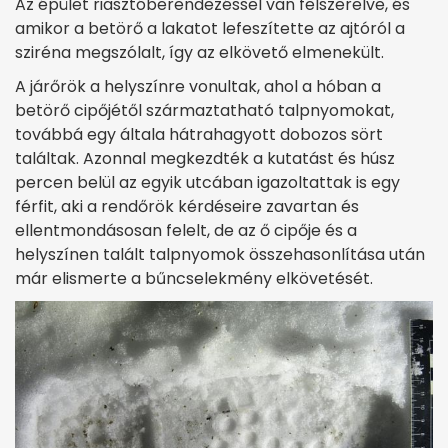
Az épület riasztóberendezéssel van felszerelve, és
amikor a betörő a lakatot lefeszítette az ajtóról a
sziréna megszólalt, így az elkövető elmenekült.
A járőrök a helyszínre vonultak, ahol a hóban a
betörő cipőjétől származtatható talpnyomokat,
továbbá egy általa hátrahagyott dobozos sört
találtak. Azonnal megkezdték a kutatást és húsz
percen belül az egyik utcában igazoltattak is egy
férfit, aki a rendőrök kérdéseire zavartan és
ellentmondásosan felelt, de az ő cipője és a
helyszínen talált talpnyomok összehasonlítása után
már elismerte a bűncselekmény elkövetését.