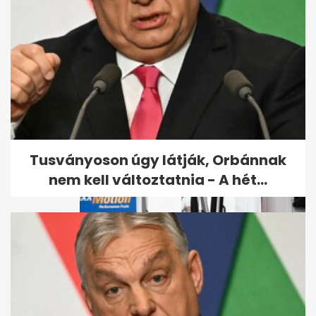
Kiderült, hogyan végzett
gyilkosa a Budapesten eltűnt
amerikai...
Tusványoson úgy látják, Orbánnak
nem kell változtatnia - A hét...