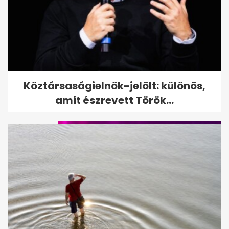
Elhunyt a Grease sztárja,
Köztársaságielnök-jelölt: különös,
Susan Buckner
amit észrevett Török...