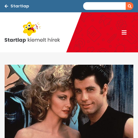
Startlap