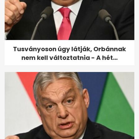
Rogán Cecília fürdőruhában
posztolt
Tusványoson úgy látják, Orbánnak
nem kell változtatnia - A hét...