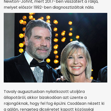
Newton-Johnt, mert 2017-ben visszatért a rákja,
melyet először 1992-ben diagnosztizáltak nála.
Tavaly augusztusban nyilatkozott utoljára
állapotáról, akkor bizakodóan azt üzente a
rajongóknak, hogy fel fog épülni. Csodásan nézett ki
a gálán, rengeteg dicséretet kapott közösségi