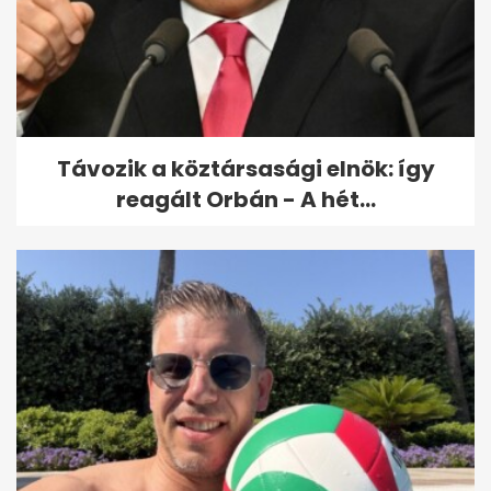
Távozik a köztársasági elnök: így
reagált Orbán - A hét...