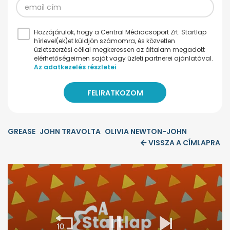
Hozzájárulok, hogy a Central Médiacsoport Zrt. Startlap
hírlevel(ek)et küldjön számomra, és közvetlen
üzletszerzési céllal megkeressen az általam megadott
elérhetőségeimen saját vagy üzleti partnerei ajánlatával.
Az adatkezelés részletei
GREASE
JOHN TRAVOLTA
OLIVIA NEWTON-JOHN
VISSZA A CÍMLAPRA