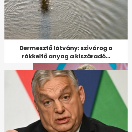
Telex: Justin Bieber Tiborcz
István kastélyszállójában
bulizott...
Dermesztő látvány: szivárog a
rákkeltő anyag a kiszáradó...