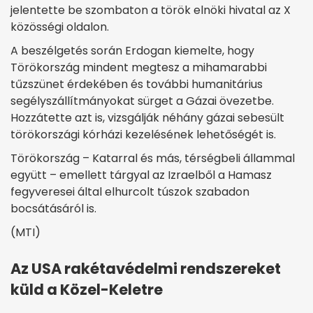
jelentette be szombaton a török elnöki hivatal az X
közösségi oldalon.
A beszélgetés során Erdogan kiemelte, hogy
Törökország mindent megtesz a mihamarabbi
tűzszünet érdekében és további humanitárius
segélyszállítmányokat sürget a Gázai övezetbe.
Hozzátette azt is, vizsgálják néhány gázai sebesült
törökországi kórházi kezelésének lehetőségét is.
Törökország – Katarral és más, térségbeli állammal
együtt – emellett tárgyal az Izraelből a Hamasz
fegyveresei által elhurcolt túszok szabadon
bocsátásáról is.
(MTI)
Az USA rakétavédelmi rendszereket
küld a Közel-Keletre