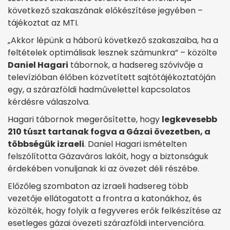
következő szakaszának előkészítése jegyében –
tájékoztat az MTI.
„Akkor lépünk a háború következő szakaszaiba, ha a
feltételek optimálisak lesznek számunkra” – közölte
Daniel Hagari
tábornok, a hadsereg szóvivője a
televízióban élőben közvetített sajtótájékoztatóján
egy, a szárazföldi hadművelettel kapcsolatos
kérdésre válaszolva.
Hagari tábornok megerősítette, hogy
legkevesebb
210 túszt tartanak fogva a Gázai övezetben, a
többségük izraeli
. Daniel Hagari ismételten
felszólította Gázaváros lakóit, hogy a biztonságuk
érdekében vonuljanak ki az övezet déli részébe.
Előzőleg szombaton az izraeli hadsereg több
vezetője ellátogatott a frontra a katonákhoz, és
közölték, hogy folyik a fegyveres erők felkészítése az
esetleges gázai övezeti szárazföldi intervencióra.