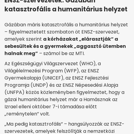
ENSZ-szervezetek: Gázában
katasztrofális a humanitárius helyzet
Gázában máris katasztrofális a humanitárius helyzet
– figyelmeztetett szombaton öt ENSZ-szervezet,
amelyek szerint
a kórházakat „elárasztják” a
sebesültek és a gyermekek „aggasztó ütemben
halnak meg”
– számol be az MTI.
Az Egészségügyi Világszervezet (WHO), a
Világélelmezési Program (WFP), az ENSZ
Gyermekalapja (UNICEF), az ENSZ Fejlesztési
Programja (UNDP) és az ENSZ Népesedési Alapja
(UNFPA) közös közleményben figyelmeztet, hogy a
gázai humanitárius helyzet már a Hamásznak az
Izrael elleni október 7-i támadása előtt
„reménytelen” volt.
„Ma pedig katasztrofális” – hangsúlyozzák az ENSZ-
szervezetek, amelyek felszólítják a nemzetközi