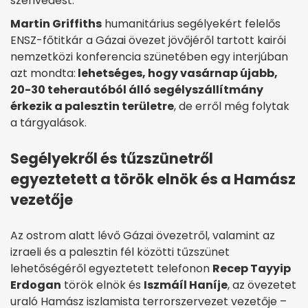
szenvedést.
Martin Griffiths
humanitárius segélyekért felelős
ENSZ-főtitkár a Gázai övezet jövőjéről tartott kairói
nemzetközi konferencia szünetében egy interjúban
azt mondta:
lehetséges, hogy vasárnap újabb,
20-30 teherautóból álló segélyszállítmány
érkezik a palesztin területre
, de erről még folytak
a tárgyalások.
Segélyekről és tűzszünetről
egyeztetett a török elnök és a Hamász
vezetője
Az ostrom alatt lévő Gázai övezetről, valamint az
izraeli és a palesztin fél közötti tűzszünet
lehetőségéről egyeztetett telefonon
Recep Tayyip
Erdogan
török elnök és
Iszmáíl Haníje
, az övezetet
uraló Hamász iszlamista terrorszervezet vezetője –