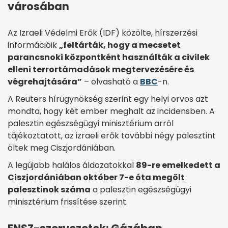
városában
Az Izraeli Védelmi Erők (IDF) közölte, hírszerzési
információik
„feltárták, hogy a mecsetet
parancsnoki központként használták a civilek
elleni terrortámadások megtervezésére és
végrehajtására”
– olvasható a
BBC
-n.
A Reuters hírügynökség szerint egy helyi orvos azt
mondta, hogy két ember meghalt az incidensben. A
palesztin egészségügyi minisztérium arról
tájékoztatott, az izraeli erők további négy palesztint
öltek meg Ciszjordániában.
A legújabb halálos áldozatokkal
89-re emelkedett a
Ciszjordániában október 7-e óta megölt
palesztinok száma
a palesztin egészségügyi
minisztérium frissítése szerint.