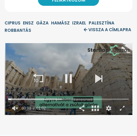
CIPRUS
ENSZ
GÁZA
HAMÁSZ
IZRAEL
PALESZTÍNA
VISSZA A CÍMLAPRA
ROBBANTÁS
00:02
01:02
0
seconds
of
1
minute,