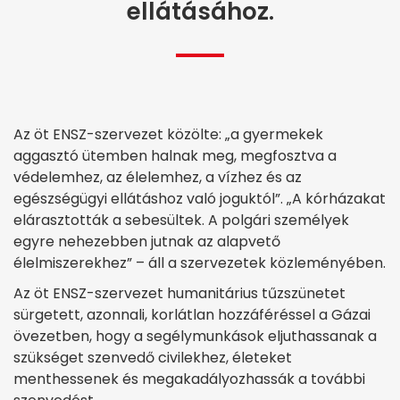
ellátásához.
Az öt ENSZ-szervezet közölte: „a gyermekek
aggasztó ütemben halnak meg, megfosztva a
védelemhez, az élelemhez, a vízhez és az
egészségügyi ellátáshoz való joguktól”. „A kórházakat
elárasztották a sebesültek. A polgári személyek
egyre nehezebben jutnak az alapvető
élelmiszerekhez” – áll a szervezetek közleményében.
Az öt ENSZ-szervezet humanitárius tűzszünetet
sürgetett, azonnali, korlátlan hozzáféréssel a Gázai
övezetben, hogy a segélymunkások eljuthassanak a
szükséget szenvedő civilekhez, életeket
menthessenek és megakadályozhassák a további