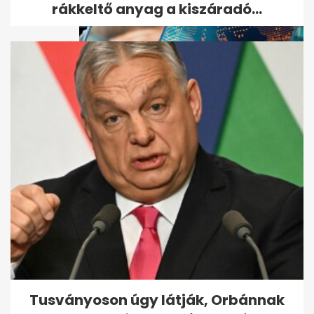
rákkeltő anyag a kiszáradó...
A kórházban kiderült: nem a
saját magzatával viselős, de
az...
Tusványoson úgy látják, Orbánnak