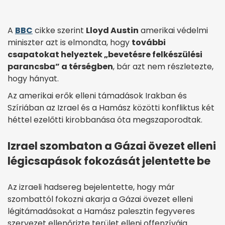
A
BBC
cikke szerint
Lloyd Austin
amerikai védelmi
miniszter azt is elmondta, hogy
további
csapatokat helyeztek „bevetésre felkészülési
parancsba” a térségben
, bár azt nem részletezte,
hogy hányat.
Az amerikai erők elleni támadások Irakban és
Szíriában az Izrael és a Hamász közötti konfliktus két
héttel ezelőtti kirobbanása óta megszaporodtak.
Izrael szombaton a Gázai övezet elleni
légicsapások fokozását jelentette be
Az izraeli hadsereg bejelentette, hogy már
szombattól fokozni akarja a Gázai övezet elleni
légitámadásokat a Hamász palesztin fegyveres
szervezet ellenőrizte terület elleni offenzívája