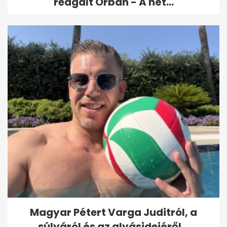
reagált Orbán - A hét...
Magyar Pétert Varga Juditról, a
súlyáról és az alvásidejéről...