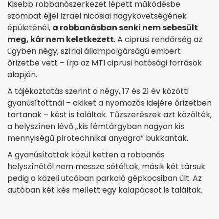
Kisebb robbanószerkezet lépett működésbe
szombat éjjel Izrael nicosiai nagykövetségének
épületénél,
a robbanásban senki nem sebesült
meg, kár nem keletkezett
. A ciprusi rendőrség az
ügyben négy, szíriai állampolgárságú embert
őrizetbe vett – írja az MTI ciprusi hatósági források
alapján.
A tájékoztatás szerint a négy, 17 és 21 év közötti
gyanúsítottnál – akiket a nyomozás idejére őrizetben
tartanak – kést is találtak. Tűzszerészek azt közölték,
a helyszínen lévő „kis fémtárgyban nagyon kis
mennyiségű pirotechnikai anyagra” bukkantak.
A gyanúsítottak közül ketten a robbanás
helyszínétől nem messze sétáltak, másik két társuk
pedig a közeli utcában parkoló gépkocsiban ült. Az
autóban két kés mellett egy kalapácsot is találtak.