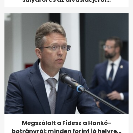
Megszólalt a Fidesz a Hankó-
botrányról: minden forint jó helyre...