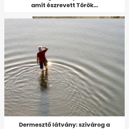
legdrágább negyedét, a The...
amit észrevett Török...
Hallgatnak a fegyverek: életbe
lépett a tűzszünet Izrael és a...
Dermesztő látvány: szivárog a