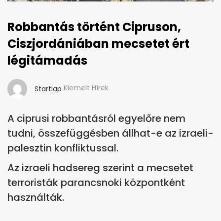
Robbantás történt Cipruson,
Ciszjordániában mecsetet ért
légitámadás
Kiemelt Hírek
Startlap
A ciprusi robbantásról egyelőre nem
tudni, összefüggésben állhat-e az izraeli-
palesztin konfliktussal.
Az izraeli hadsereg szerint a mecsetet
terroristák parancsnoki központként
használták.