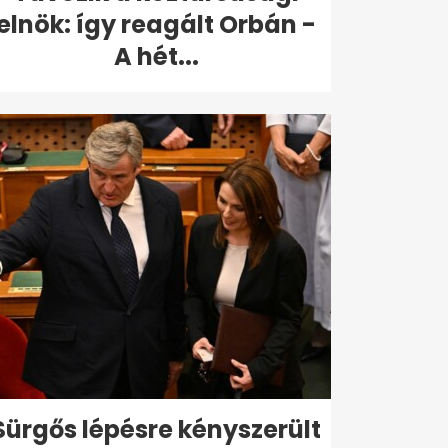
elnök: így reagált Orbán -
A hét...
Sürgős lépésre kényszerült