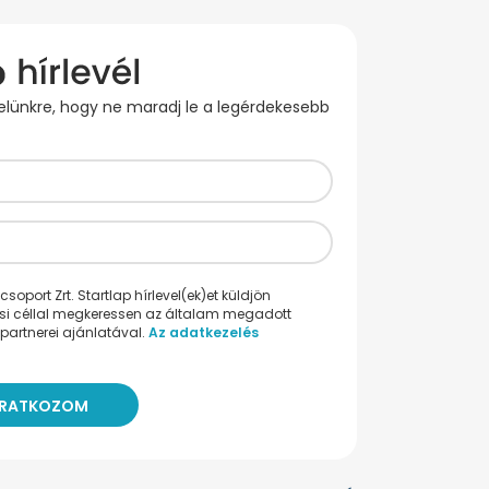
evelünkre, hogy ne maradj le a legérdekesebb
oport Zrt. Startlap hírlevel(ek)et küldjön
ési céllal megkeressen az általam megadott
partnerei ajánlatával.
Az adatkezelés