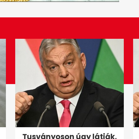
Tusványoson úgy látják,