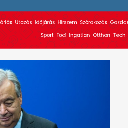
árlás
Utazás
Időjárás
Hírszem
Szórakozás
Gazda
Sport
Foci
Ingatlan
Otthon
Tech