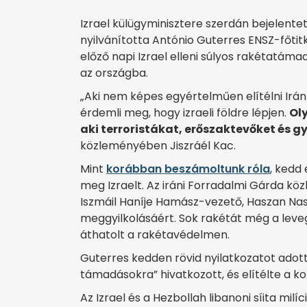
Izrael külügyminisztere szerdán bejelente
nyilvánította António Guterres ENSZ-főtit
előző napi Izrael elleni súlyos rakétatáma
az országba.
„Aki nem képes egyértelműen elítélni Irán
érdemli meg, hogy izraeli földre lépjen.
Oly
aki terroristákat, erőszaktevőket és 
közleményében Jiszráél Kac.
Mint
korábban beszámoltunk róla
, kedd
meg Izraelt. Az iráni Forradalmi Gárda k
Iszmáil Haníje Hamász-vezető, Haszan Nasz
meggyilkolásáért. Sok rakétát még a lev
áthatolt a rakétavédelmen.
Guterres kedden rövid nyilatkozatot adott
támadásokra” hivatkozott, és elítélte a ko
Az Izrael és a Hezbollah libanoni síita mil