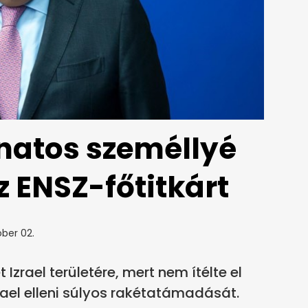
natos személlyé
z ENSZ-főtitkárt
ber 02.
Izrael területére, mert nem ítélte el
rael elleni súlyos rakétatámadását.