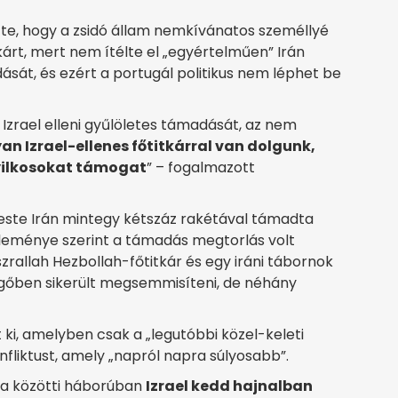
tte, hogy a zsidó állam nemkívánatos személlyé
kárt, mert nem ítélte el „egyértelműen” Irán
dását, és ezért a portugál politikus nem léphet be
 Izrael elleni gyűlöletes támadását, az nem
an Izrael-ellenes főtitkárral van dolgunk,
gyilkosokat támogat
” – fogalmazott
 este Irán mintegy kétszáz rakétával támadta
özleménye szerint a támadás megtorlás volt
rallah Hezbollah-főtitkár és egy iráni tábornok
egőben sikerült megsemmisíteni, de néhány
 ki, amelyben csak a „legutóbbi közel-keleti
nfliktust, amely „napról napra súlyosabb”.
ícia közötti háborúban
Izrael kedd hajnalban