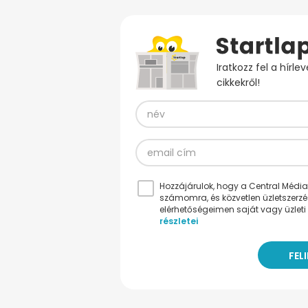
Iratkozz fel a hírl
cikkekről!
Hozzájárulok, hogy a Central Médiacs
számomra, és közvetlen üzletszerz
elérhetőségeimen saját vagy üzleti 
részletei