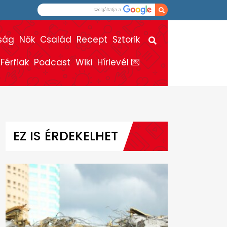
ság
Nők
Család
Recept
Sztorik
Férfiak
Podcast
Wiki
Hírlevél 💌
EZ IS ÉRDEKELHET