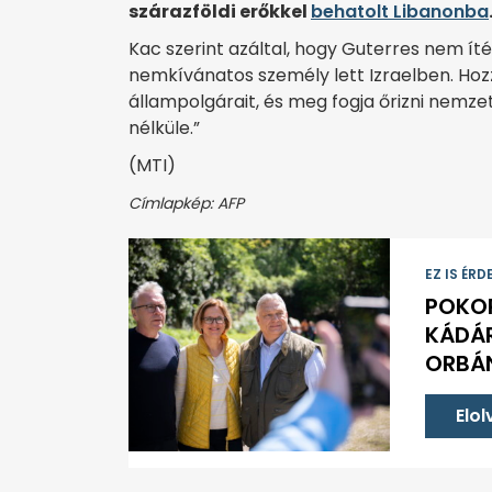
szárazföldi erőkkel
behatolt Libanonba
Kac szerint azáltal, hogy Guterres nem ít
nemkívánatos személy lett Izraelben. Hozz
állampolgárait, és meg fogja őrizni nemze
nélküle.”
(MTI)
Címlapkép: AFP
EZ IS ÉRD
POKOR
KÁDÁ
ORBÁN
Elo