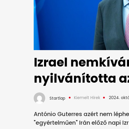
Izrael nemkívá
nyilvánította a
Kiemelt Hírek
2024. októ
Startlap
António Guterres azért nem léphet 
"egyértelműen" Irán előző napi Iz