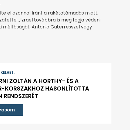
.
élte el azonnal Iránt a rakétatámadás miatt,
átette: „Izrael továbbra is meg fogja védeni
ti méltóságát, António Guterresszel vagy
EKELHET:
NI ZOLTÁN A HORTHY- ÉS A
R-KORSZAKHOZ HASONLÍTOTTA
 RENDSZERÉT
lvasom