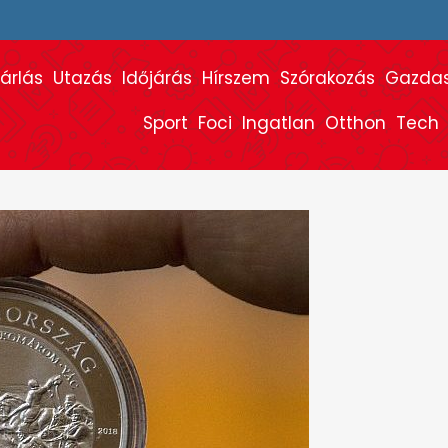
árlás
Utazás
Időjárás
Hírszem
Szórakozás
Gazda
Sport
Foci
Ingatlan
Otthon
Tech