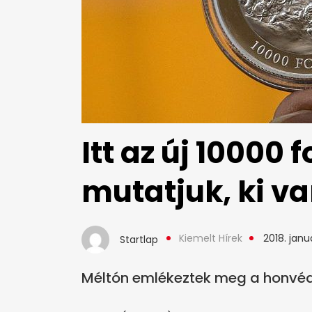
Itt az új 10000 
mutatjuk, ki va
Kiemelt Hírek
2018. janu
Startlap
Méltón emlékeztek meg a honvéd