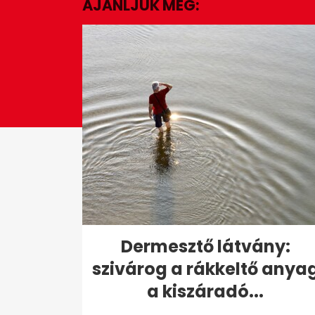
AJÁNLJUK MÉG:
5
seconds
Volume
0%
Dermesztő látvány:
szivárog a rákkeltő anya
a kiszáradó...