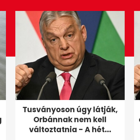
Tusványoson úgy látják,
g
Orbánnak nem kell
változtatnia - A hét...