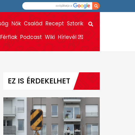
ság
Nők
Család
Recept
Sztorik
Férfiak
Podcast
Wiki
Hírlevél 💌
EZ IS ÉRDEKELHET