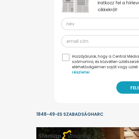
Iratkozz fel a hírl
cikkekről!
Hozzájárulok, hogy a Central Médiacs
számomra, és közvetlen üzletszerz
elérhetőségeimen saját vagy üzleti 
részletei
1848-49-ES SZABADSÁGHARC