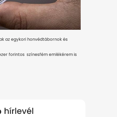
k az egykori honvédtábornok és
2 ezer forintos színesfém emlékérem is