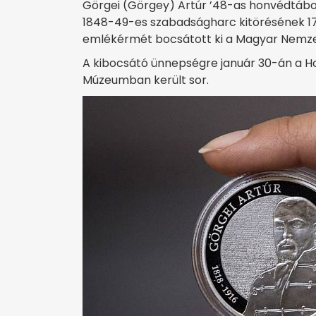
Görgei (Görgey) Artúr ’48-as honvédtábor
1848-49-es szabadságharc kitörésének 170
emlékérmét bocsátott ki a Magyar Nemze
A kibocsátó ünnepségre január 30-án a Ho
Múzeumban került sor.