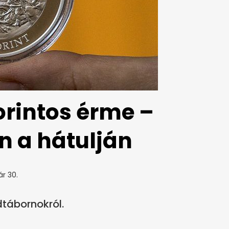
forintos érme –
n a hátulján
ár 30.
tábornokról.