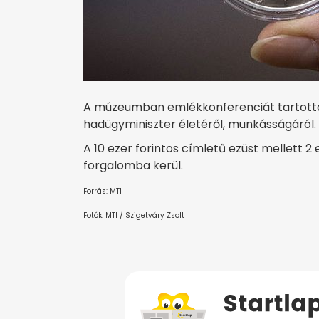
A múzeumban emlékkonferenciát tartotta
hadügyminiszter életéről, munkásságáról.
A 10 ezer forintos címletű ezüst mellett 
forgalomba kerül.
Forrás: MTI
Fotók: MTI / Szigetváry Zsolt