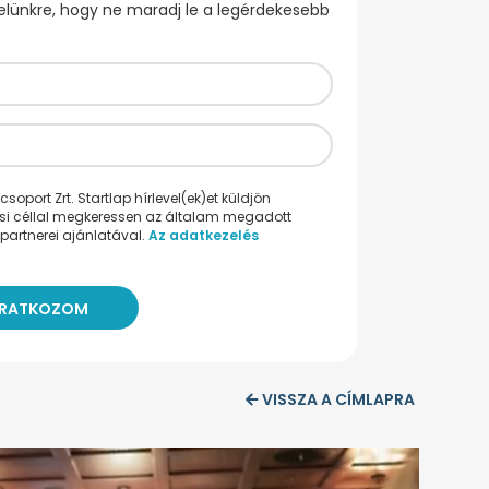
evelünkre, hogy ne maradj le a legérdekesebb
oport Zrt. Startlap hírlevel(ek)et küldjön
ési céllal megkeressen az általam megadott
partnerei ajánlatával.
Az adatkezelés
VISSZA A CÍMLAPRA