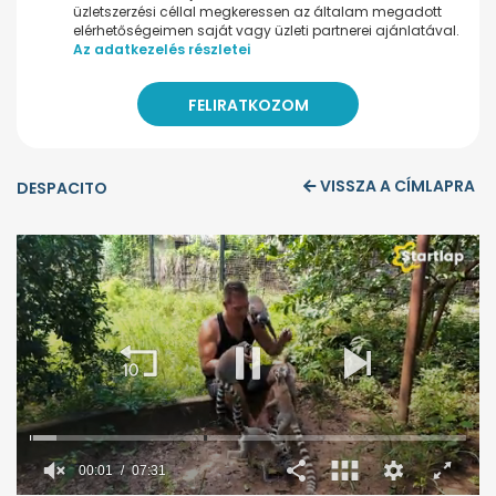
üzletszerzési céllal megkeressen az általam megadott
elérhetőségeimen saját vagy üzleti partnerei ajánlatával.
Az adatkezelés részletei
VISSZA A CÍMLAPRA
DESPACITO
00:02
07:31