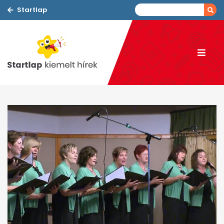
Startlap