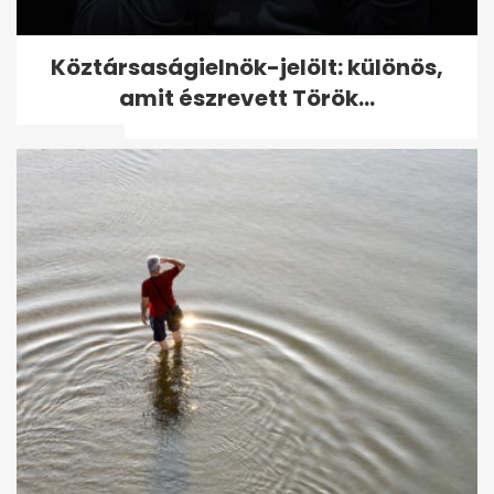
Oscar-gála: Natalie Portman
Köztársaságielnök-jelölt: különös,
a ruhájával tiltakozott a
amit észrevett Török...
vörös...
Keira Knightley eljátszotta