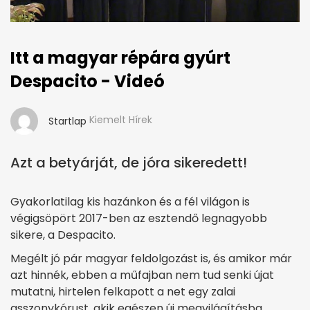
Itt a magyar répára gyúrt
Despacito - Videó
Kiemelt Hírek
Startlap
Azt a betyárját, de jóra sikeredett!
Gyakorlatilag kis hazánkon és a fél világon is
végigsöpört 2017-ben az esztendő legnagyobb
sikere, a Despacito.
Megélt jó pár magyar feldolgozást is, és amikor már
azt hinnék, ebben a műfajban nem tud senki újat
mutatni, hirtelen felkapott a net egy zalai
asszonykórust, akik egészen új megvilágításba