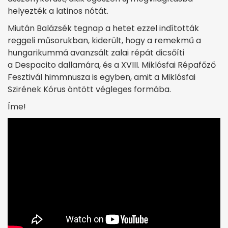
helyezték a latinos nótát.
Miután Balázsék tegnap a hetet ezzel indították
reggeli műsorukban, kiderült, hogy a remekmű a
hungarikummá avanzsált zalai répát dicsőíti
a Despacito dallamára, és a XVIII. Miklósfai Répafőző
Fesztivál himmnusza is egyben, amit a Miklósfai
Szirének Kórus öntött végleges formába.
Íme!