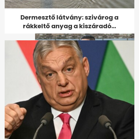
Jimmy Fallonnak a
Despacitót. A fogain.
Dermesztő látvány: szivárog a
rákkeltő anyag a kiszáradó...
Kis Grófo minden eddigire
rátesz egy lapáttal