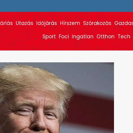
árlás
Utazás
Időjárás
Hírszem
Szórakozás
Gazda
Sport
Foci
Ingatlan
Otthon
Tech