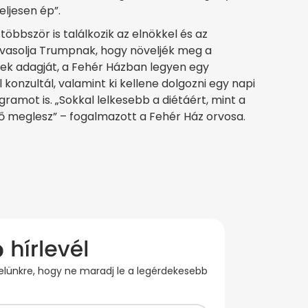
eljesen ép”.
bbször is találkozik az elnökkel és az
t javasolja Trumpnak, hogy növeljék meg a
ek adagját, a Fehér Házban legyen egy
l konzultál, valamint ki kellene dolgozni egy napi
mot is. „Sokkal lelkesebb a diétáért, mint a
ő meglesz” – fogalmazott a Fehér Ház orvosa.
evelünkre, hogy ne maradj le a legérdekesebb