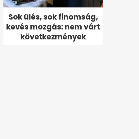
Sok ülés, sok finomság,
kevés mozgás: nem várt
következmények