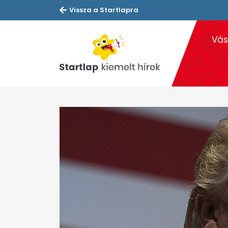
Vissza a Startlapra
Vás