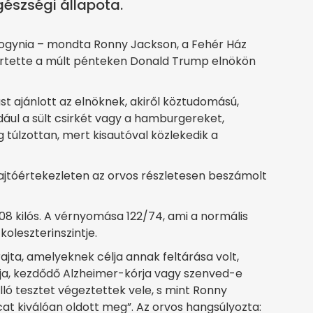
egészségi állapota.
 fogynia – mondta Ronny Jackson, a Fehér Ház
mertette a múlt pénteken Donald Trump elnökön
t ajánlott az elnöknek, akiről köztudomású,
dául a sült csirkét vagy a hamburgereket,
 túlzottan, mert kisautóval közlekedik a
sajtóértekezleten az orvos részletesen beszámolt
08 kilós. A vérnyomása 122/74, ami a normális
koleszterinszintje.
rajta, amelyeknek célja annak feltárása volt,
ja, kezdődő Alzheimer-kórja vagy szenved-e
ó tesztet végeztettek vele, s mint Ronny
t kiválóan oldott meg”. Az orvos hangsúlyozta: