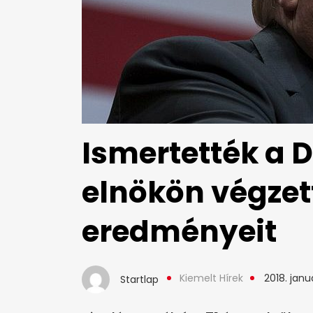
Ismertették a 
elnökön végzett
eredményeit
Kiemelt Hírek
2018. januá
Startlap