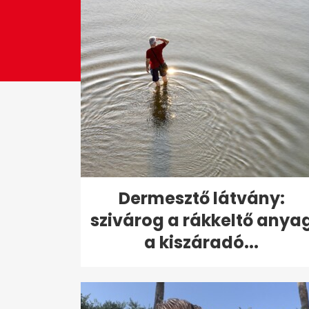
Dermesztő látvány:
szivárog a rákkeltő anya
a kiszáradó...