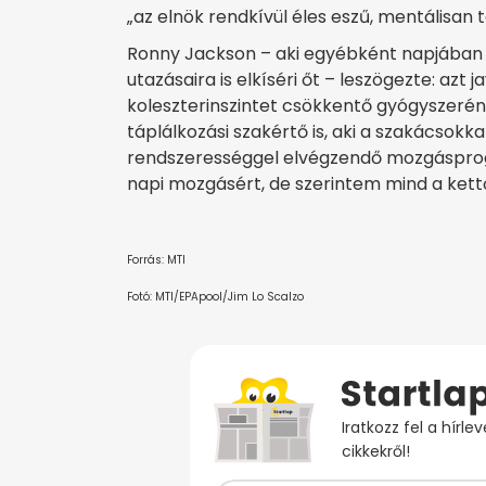
„az elnök rendkívül éles eszű, mentálisan t
Ronny Jackson – aki egyébként napjában tö
utazásaira is elkíséri őt – leszögezte: az
koleszterinszintet csökkentő gyógyszerén
táplálkozási szakértő is, aki a szakácsokka
rendszerességgel elvégzendő mozgásprogra
napi mozgásért, de szerintem mind a kett
Forrás: MTI
Fotó: MTI/EPApool/Jim Lo Scalzo
Iratkozz fel a hírl
cikkekről!