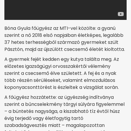
Bóna Gyula főügyész az MTI-vel közölte: a gyanú
szerint a nő 2018 első napjaiban életképes, legalább
37 hetes terhességből származó gyermeket szült
Pásztón, majd az újszülött csecsemő életét kioltotta.
A gyermek fejét kedden egy kutya találta meg. Az
előzetes igazságügyi orvosszakértői vélemény
szerint a csecsemő élve született. A fej és a nyak
több részén sérüléseket, valamint elmozdulásos
koponyacsonttörést is észleltek a vizsgálat során.
A főügyész hozzátette: az ügyészség indítványa
szerint a bűncselekmény tárgyi súlyára figyelemmel
– a büntetés nagysága, a kiszabható tíz évtől húsz
évig terjedő vagy életfogytig tartó
szabadságvesztés miatt – magalapozottan