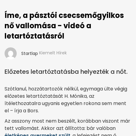
Íme, a pásztói csecsemőgyilkos
nő vallomása - videó a
letartóztatásról
Kiemelt Hírek
Startlap
Előzetes letartóztatásba helyezték a nőt.
Szótlanul, hozzátartozók nélkül, egymaga ülte végig
előzetes letartóztatását H. Mónika, az
ítélethozatalra ugyanis egyetlen rokona sem ment
el – írja a Bors.
Az asszony most nem beszélt, korábban viszont már
tett vallomást. Akkor azt állította: bár valóban
életképes gyermeket szült
, a lefejezést nem ő