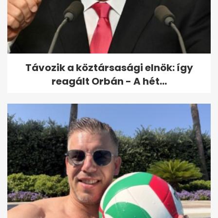
Kiderült, hogyan végzett
gyilkosa a Budapesten eltűnt
amerikai...
Távozik a köztársasági elnök: így
reagált Orbán - A hét...