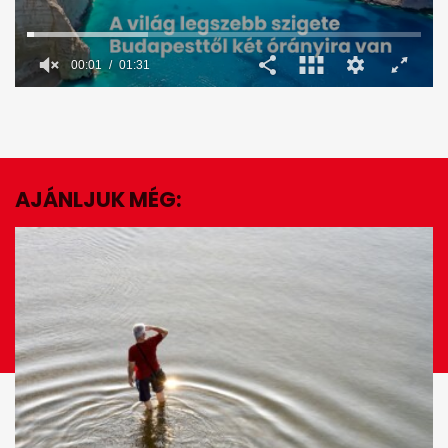
00:02
01:31
0
seconds
of
1
minute,
31
seconds
AJÁNLJUK MÉG:
EZ IS ÉRDEKELHET