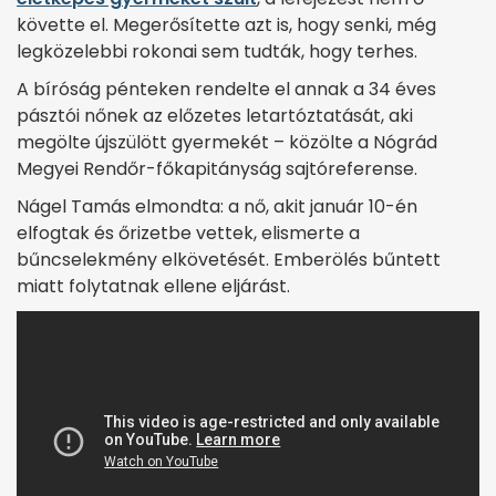
követte el. Megerősítette azt is, hogy senki, még
legközelebbi rokonai sem tudták, hogy terhes.
A bíróság pénteken rendelte el annak a 34 éves
pásztói nőnek az előzetes letartóztatását, aki
megölte újszülött gyermekét – közölte a Nógrád
Megyei Rendőr-főkapitányság sajtóreferense.
Nágel Tamás elmondta: a nő, akit január 10-én
elfogtak és őrizetbe vettek, elismerte a
bűncselekmény elkövetését. Emberölés bűntett
miatt folytatnak ellene eljárást.