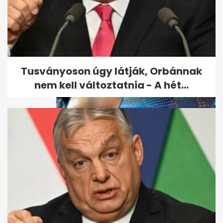
Kiderült, ki ölte meg Till
Tamást, de a gyilkos
szabadon...
Tusványoson úgy látják, Orbánnak
nem kell változtatnia - A hét...