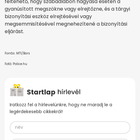
feltehető, hogy szabadlábon hagyása esetén a
gyanúsított megszökne vagy elrejtőzne, és a tárgyi
bizonyítási eszköz elrejtésével vagy
megsemmisítésével megnehezítené a bizonyítási
eljárást.
Forrás: MTI/Bors
Fotó: Police.hu
Iratkozz fel a hírlevelünkre, hogy ne maradj le a
legérdekesebb cikkekről!