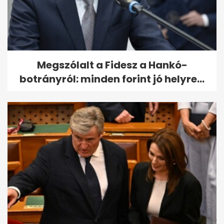
Megszólalt a Fidesz a Hankó-
botrányról: minden forint jó helyre...