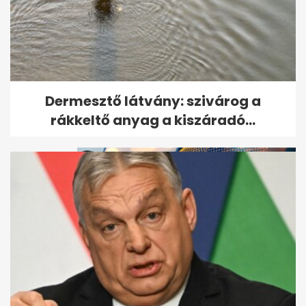
Döntött a bíróság Till Tamás
Dermesztő látvány: szivárog a
gyilkosáról
rákkeltő anyag a kiszáradó...