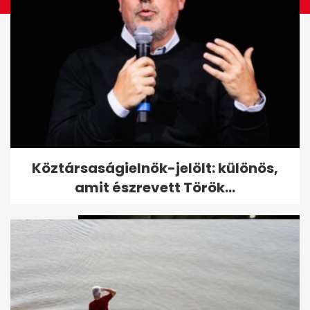
"Szereted a délutáni alvást?" -
Köztársaságielnök-jelölt: különös,
Orbán gyerekek kérdéseire...
amit észrevett Török...