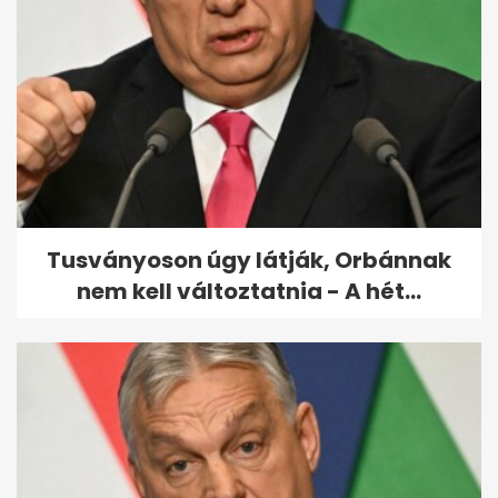
Videóval köszönte meg
Magyar Péter a szombati
tüntetést
Tusványoson úgy látják, Orbánnak
nem kell változtatnia - A hét...