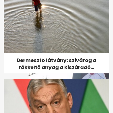
Orbán a gazdákkal
kampányol: "Én volnék
Magyarország első...
Dermesztő látvány: szivárog a
rákkeltő anyag a kiszáradó...