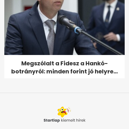
Megszólalt a Fidesz a Hankó-
botrányról: minden forint jó helyre...