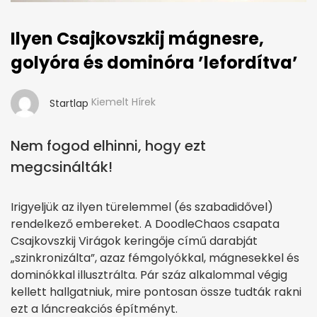
Ilyen Csajkovszkij mágnesre,
golyóra és dominóra ’lefordítva’
Kiemelt Hírek
Startlap
Nem fogod elhinni, hogy ezt
megcsinálták!
Irigyeljük az ilyen türelemmel (és szabadidővel)
rendelkező embereket. A DoodleChaos csapata
Csajkovszkij Virágok keringője című darabját
„szinkronizálta”, azaz fémgolyókkal, mágnesekkel és
dominókkal illusztrálta. Pár száz alkalommal végig
kellett hallgatniuk, mire pontosan össze tudták rakni
ezt a láncreakciós építményt.