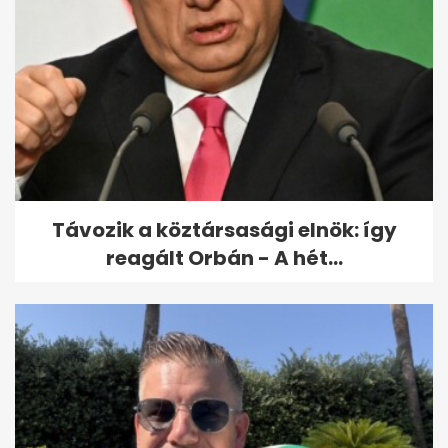
Távozik a köztársasági elnök: így
reagált Orbán - A hét...