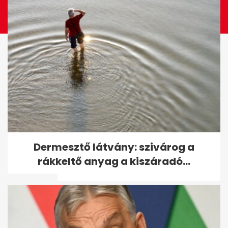
NAV: nem fizetett adót a
Dermesztő látvány: szivárog a
"formás idomokról" készült
rákkeltő anyag a kiszáradó...
felvételek...