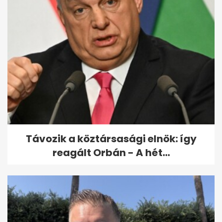
Kendőzetlen őszinteséggel
vallott magánéletéről Nádai
Anikó
Távozik a köztársasági elnök: így
reagált Orbán - A hét...