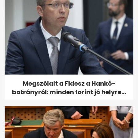
Megszólalt a Fidesz a Hankó-
botrányról: minden forint jó helyre...