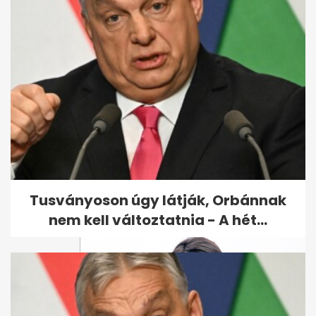
Hivatalosan is kimondták
Hujber Ferenc és Tölgyesi-
Khell Cynthia...
Tusványoson úgy látják, Orbánnak
nem kell változtatnia - A hét...