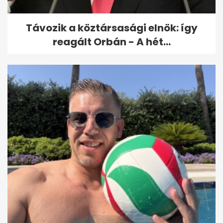
Távozik a köztársasági elnök: így
reagált Orbán - A hét...