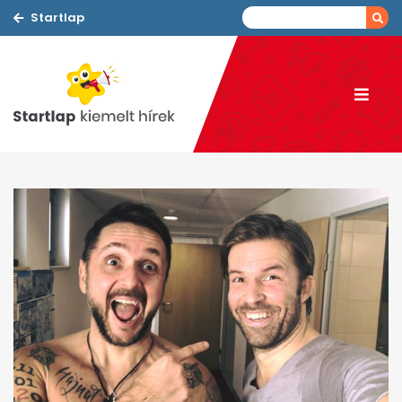
Startlap