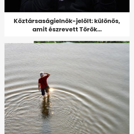
Így búcsúztak Boros Lajostól
Köztársaságielnök-jelölt: különös,
pályatársai
amit észrevett Török...
Orbán Viktornál Azahriah