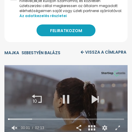
hírlevel(ek)et küldjön számomra, és közvetlen
üzletszerzési céllal megkeressen az általam megadott
elérhetőségeimen saját vagy üzleti partnerei ajánlatával.
Az adatkezelés részletei
VISSZA A CÍMLAPRA
MAJKA
SEBESTYÉN BALÁZS
00:02
02:13