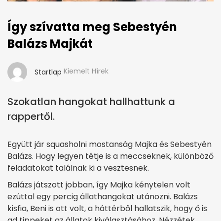
Így szívatta meg Sebestyén
Balázs Majkát
Kiemelt Hírek
Startlap
Szokatlan hangokat hallhattunk a
rappertől.
Együtt jár squasholni mostanság Majka és Sebestyén
Balázs. Hogy legyen tétje is a meccseknek, különböző
feladatokat találnak ki a vesztesnek.
Balázs játszott jobban, így Majka kénytelen volt
ezúttal egy percig állathangokat utánozni. Balázs
kisfia, Beni is ott volt, a háttérből hallatszik, hogy ő is
ad tippeket az állatok kiválasztásához. Nézzétek,