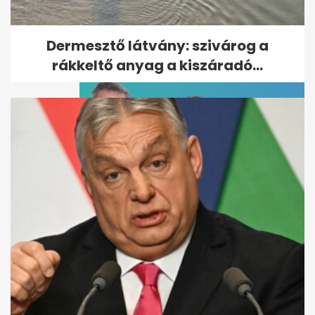
helyett Majka a nyerő, de Ákos
a király
Dermesztő látvány: szivárog a
rákkeltő anyag a kiszáradó...
"Tényleg arra vártál, hogy
bejön?" - Vadon Jani nélkül
indult a...