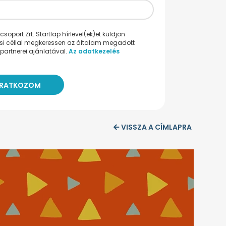
oport Zrt. Startlap hírlevel(ek)et küldjön
ési céllal megkeressen az általam megadott
partnerei ajánlatával.
Az adatkezelés
VISSZA A CÍMLAPRA