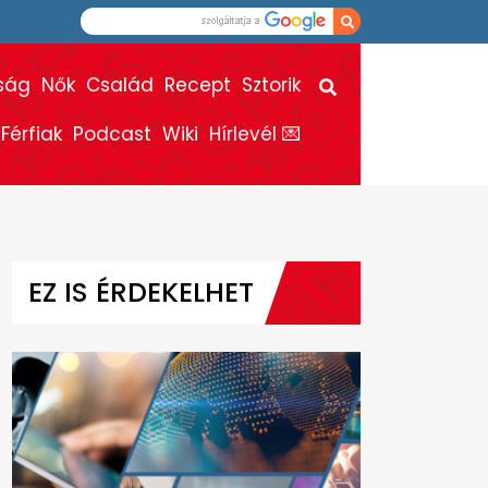
ság
Nők
Család
Recept
Sztorik
Férfiak
Podcast
Wiki
Hírlevél 💌
EZ IS ÉRDEKELHET