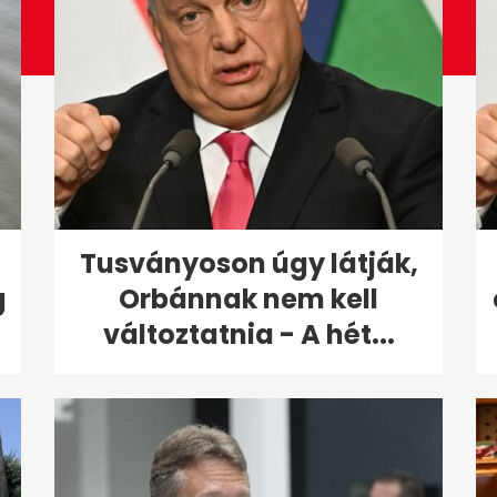
Tusványoson úgy látják,
g
Orbánnak nem kell
változtatnia - A hét...