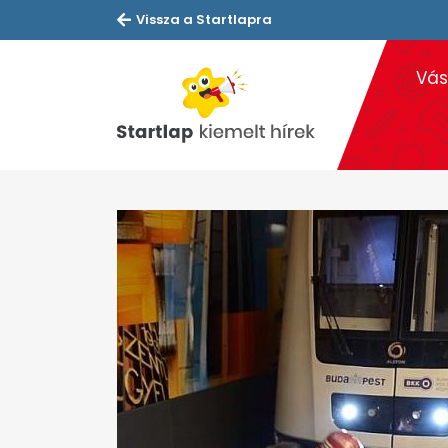
Vissza a Startlapra
Vás