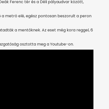
 Deák Ferenc tér és a Déli pályaudvar között,
ő a metró elé, egész pontosan beszorult a peron
d átadták a mentőknek. Az eset még kora reggel, 6
gazgatóság osztotta meg a Youtube-on.