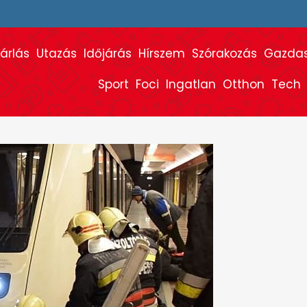
árlás
Utazás
Időjárás
Hírszem
Szórakozás
Gazda
Sport
Foci
Ingatlan
Otthon
Tech