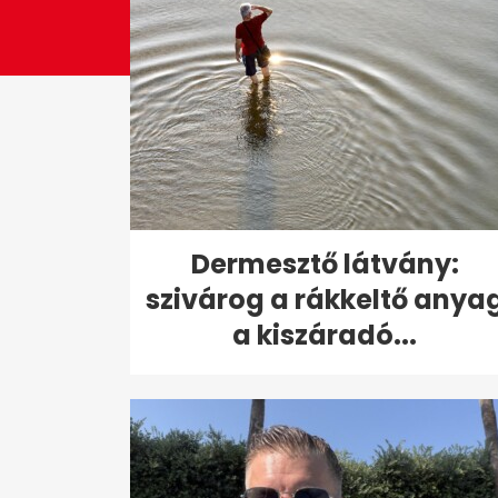
Dermesztő látvány:
szivárog a rákkeltő anya
a kiszáradó...