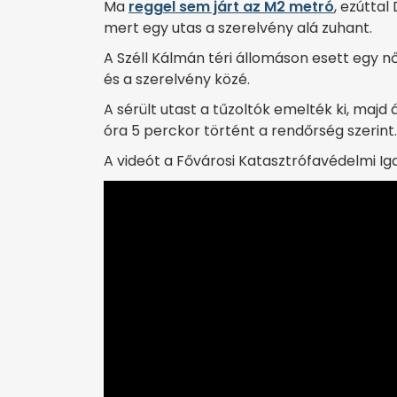
Ma
reggel sem járt az M2 metró
, ezúttal
mert egy utas a szerelvény alá zuhant.
A Széll Kálmán téri állomáson esett egy n
és a szerelvény közé.
A sérült utast a tűzoltók emelték ki, maj
óra 5 perckor történt a rendőrség szerint.
A videót a Fővárosi Katasztrófavédelmi I