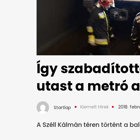
Így szabadított
utast a metró a
Kiemelt Hírek
2018. febr
Startlap
A Széll Kálmán téren történt a bal