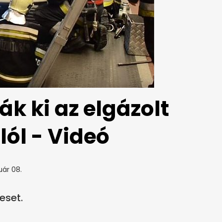
ák ki az elgázolt
lól - Videó
uár 08.
eset.