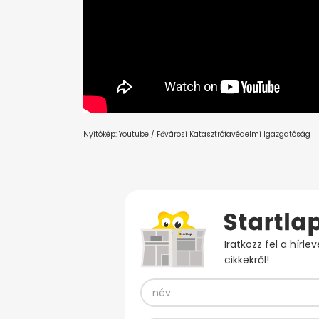
Nyitókép: Youtube / Fővárosi Katasztrófavédelmi Igazgatóság
Iratkozz fel a hírl
cikkekről!