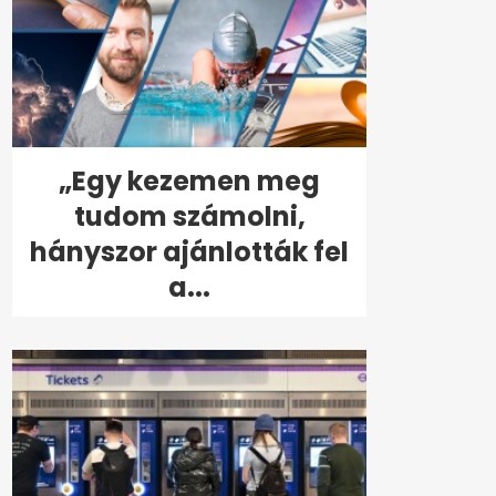
„Egy kezemen meg
tudom számolni,
hányszor ajánlották fel
a...