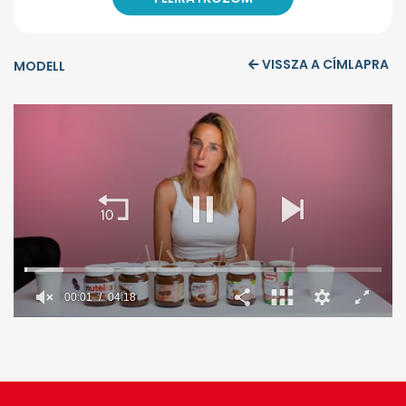
VISSZA A CÍMLAPRA
MODELL
0
seconds
of
4
minutes,
18