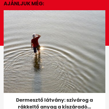
seconds
AJÁNLJUK MÉG:
EZ IS ÉRDEKELHET
Szeptemberi horoszkóp: a
Dermesztő látvány: szivárog a
rettegés veszi át a hatalmat,
rákkeltő anyag a kiszáradó...