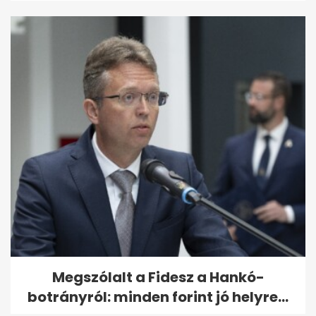
Megszólalt a Fidesz a Hankó-
botrányról: minden forint jó helyre...