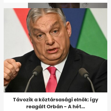
Szomáliából menekült
hazánkba a modell, aki most a
magyar Marie...
Távozik a köztársasági elnök: így
reagált Orbán - A hét...