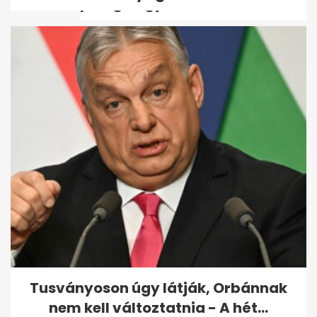
pedig nagy...
Mihalik Enikő egyre többet
tartózkodik Magyarországon,
és...
Tusványoson úgy látják, Orbánnak
nem kell változtatnia - A hét...