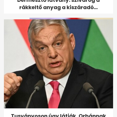
Dermesztő látvány: szivárog a
áll
rákkeltő anyag a kiszáradó...
Magyar Péter egy fillért nem
költött hirdetésre a
Facebookon
Tusványoson úgy látják, Orbánnak