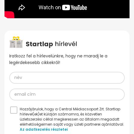
Iratkozz fel a hírlevelünkre, hogy ne maradj le a
legérdekesebb cikkekről!
Hozzájárulok, hogy a Central Médiacsoport Zrt. Startlap
hírlevel(ek)et küldjön számomra, és közvetlen
üzletszerzési céllal megkeressen az általam megadott
elérhetőségeimen saját vagy üzleti partnerei ajánlatával.
Az adatkezelés részletei