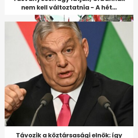
nem kell változtatnia - A hét...
Magyar Péter máris veri
Orbánt és a Megafont a
Facebookon
Távozik a köztársasági elnök: így