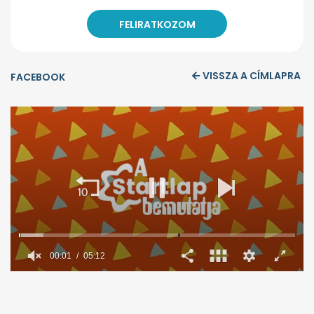
VISSZA A CÍMLAPRA
FACEBOOK
00:02
05:12
0
seconds
of
5