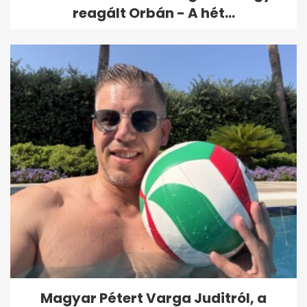
reagált Orbán - A hét...
Magyar Pétert Varga Juditról, a