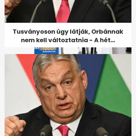
Kiderült, hogyan végzett
gyilkosa a Budapesten eltűnt
amerikai...
Tusványoson úgy látják, Orbánnak
nem kell változtatnia - A hét...
Egy hétig országos rendőrségi
ellenőrzést tartanak a