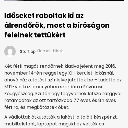
Időseket raboltak ki az
álrendőrök, most a bíróságon
felelnek tettükért
Kiemelt Hírek
Startlap
Két férfi magát rendőrnek kiadva jelent meg 2016.
november 14-én reggel egy XIII. kerületi lakásnál,
ahová házkutatást színlelve jutottak be – tudatta az
MTI-vel közleményében szerdán a Fővárosi
Főügyészség. Ezután egy fegyvernek látszó tárggyal
rátámadtak az ott tartózkodó 77 éves és 84 éves
férfira, és megkötözték őket.
A vádlottak átkutatták a lakást: a talált készpénzt,
mobiltelefont, laptopot magukhoz vették és