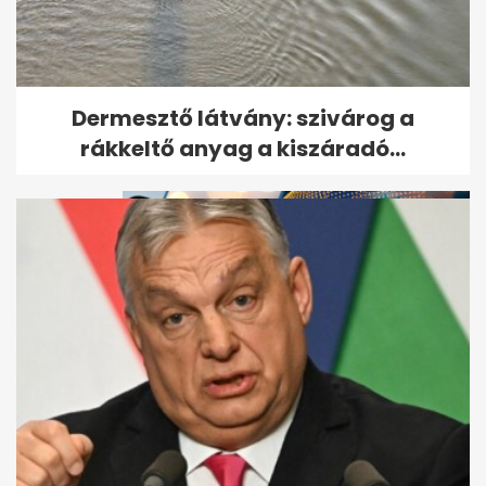
Megszökött a több száz állatot
Dermesztő látvány: szivárog a
brutálisan megkínzó nő
rákkeltő anyag a kiszáradó...