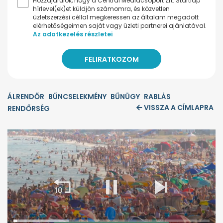
Hozzájárulok, hogy a Central Médiacsoport Zrt. Startlap
hírlevel(ek)et küldjön számomra, és közvetlen
üzletszerzési céllal megkeressen az általam megadott
elérhetőségeimen saját vagy üzleti partnerei ajánlatával.
Az adatkezelés részletei
ÁLRENDŐR
BŰNCSELEKMÉNY
BŰNÜGY
RABLÁS
VISSZA A CÍMLAPRA
RENDŐRSÉG