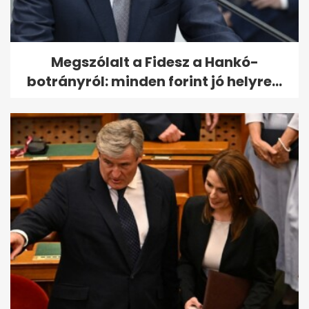
Megszólalt a Fidesz a Hankó-
botrányról: minden forint jó helyre...