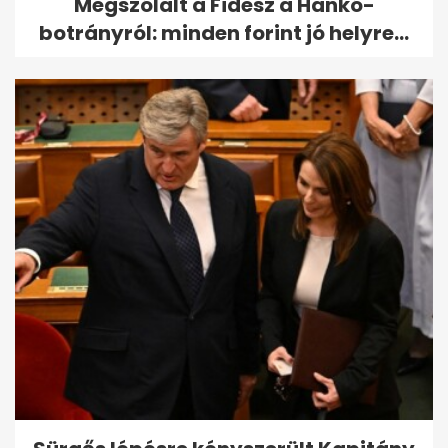
Megszólalt a Fidesz a Hankó-
botrányról: minden forint jó helyre...