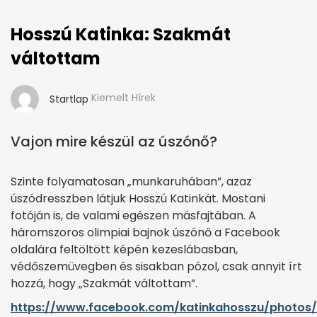
Hosszú Katinka: Szakmát
váltottam
Kiemelt Hírek
Startlap
Vajon mire készül az úszónő?
Szinte folyamatosan „munkaruhában”, azaz
úszódresszben látjuk Hosszú Katinkát. Mostani
fotóján is, de valami egészen másfajtában. A
háromszoros olimpiai bajnok úszónő a Facebook
oldalára feltöltött képén kezeslábasban,
védőszemüvegben és sisakban pózol, csak annyit írt
hozzá, hogy „Szakmát váltottam”.
https://www.facebook.com/katinkahosszu/photos/