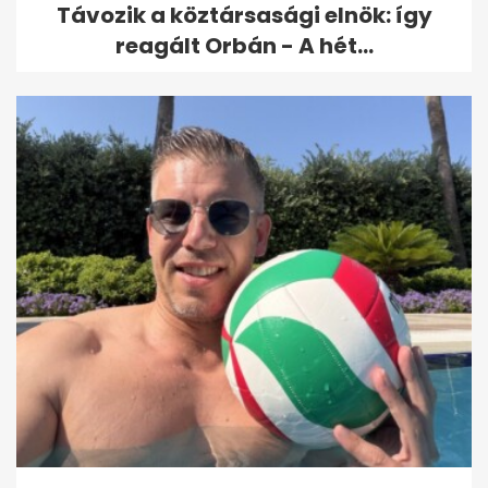
Távozik a köztársasági elnök: így
reagált Orbán - A hét...