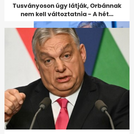
Tusványoson úgy látják, Orbánnak
nem kell változtatnia - A hét...
Az ukránok szerint Porosenko
Orbánnal találkozott volna,
ezért...