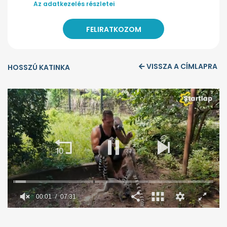
Az adatkezelés részletei
VISSZA A CÍMLAPRA
HOSSZÚ KATINKA
00:02
07:31
0
seconds