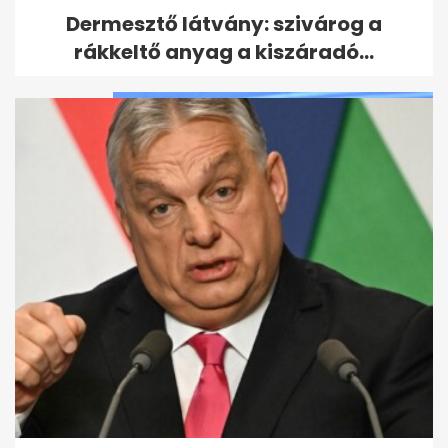
A visszavonuló Hosszú Katinka
Dermesztő látvány: szivárog a
csodálatos karrierje képekben
rákkeltő anyag a kiszáradó...
Hosszú Katinka kifejezetten
nyersen ment neki az
úszószövetség...