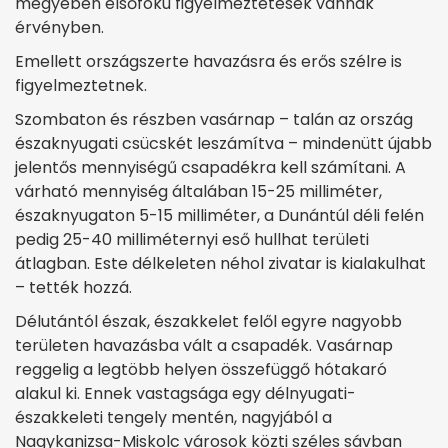
megyében elsőfokú figyelmeztetések vannak
érvényben.
Emellett országszerte havazásra és erős szélre is
figyelmeztetnek.
Szombaton és részben vasárnap – talán az ország
északnyugati csücskét leszámítva – mindenütt újabb
jelentős mennyiségű csapadékra kell számítani. A
várható mennyiség általában 15-25 milliméter,
északnyugaton 5-15 milliméter, a Dunántúl déli felén
pedig 25-40 milliméternyi eső hullhat területi
átlagban. Este délkeleten néhol zivatar is kialakulhat
– tették hozzá.
Délutántól észak, északkelet felől egyre nagyobb
területen havazásba vált a csapadék. Vasárnap
reggelig a legtöbb helyen összefüggő hótakaró
alakul ki. Ennek vastagsága egy délnyugati-
északkeleti tengely mentén, nagyjából a
Nagykanizsa-Miskolc városok közti széles sávban