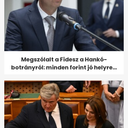
Megszólalt a Fidesz a Hankó-
botrányról: minden forint jó helyre...