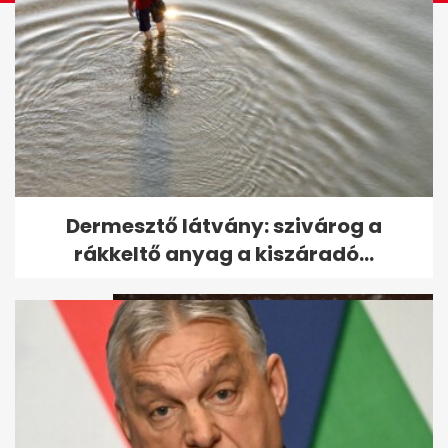
Ritka időjárási jelenség zajlik
Dermesztő látvány: szivárog a
Grönlandnál, aminek pár nap...
rákkeltő anyag a kiszáradó...