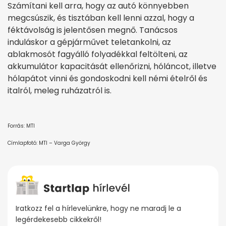
Számítani kell arra, hogy az autó könnyebben
megcsúszik, és tisztában kell lenni azzal, hogy a
féktávolság is jelentősen megnő. Tanácsos
induláskor a gépjárművet teletankolni, az
ablakmosót fagyálló folyadékkal feltölteni, az
akkumulátor kapacitását ellenőrizni, hóláncot, illetve
hólapátot vinni és gondoskodni kell némi ételről és
italról, meleg ruházatról is.
Forrás: MTI
Címlapfotó: MTI – Varga György
Iratkozz fel a hírlevelünkre, hogy ne maradj le a
legérdekesebb cikkekről!