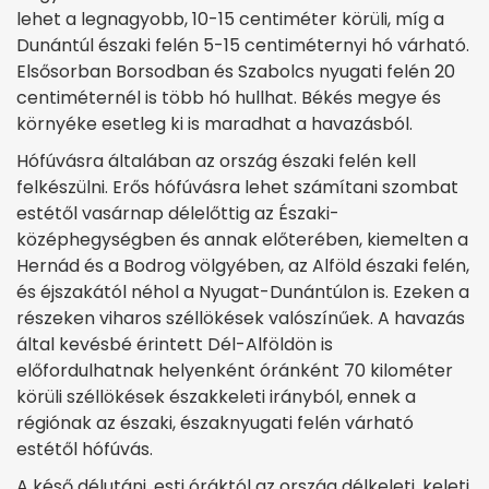
lehet a legnagyobb, 10-15 centiméter körüli, míg a
Dunántúl északi felén 5-15 centiméternyi hó várható.
Elsősorban Borsodban és Szabolcs nyugati felén 20
centiméternél is több hó hullhat. Békés megye és
környéke esetleg ki is maradhat a havazásból.
Hófúvásra általában az ország északi felén kell
felkészülni. Erős hófúvásra lehet számítani szombat
estétől vasárnap délelőttig az Északi-
középhegységben és annak előterében, kiemelten a
Hernád és a Bodrog völgyében, az Alföld északi felén,
és éjszakától néhol a Nyugat-Dunántúlon is. Ezeken a
részeken viharos széllökések valószínűek. A havazás
által kevésbé érintett Dél-Alföldön is
előfordulhatnak helyenként óránként 70 kilométer
körüli széllökések északkeleti irányból, ennek a
régiónak az északi, északnyugati felén várható
estétől hófúvás.
A késő délutáni, esti óráktól az ország délkeleti, keleti