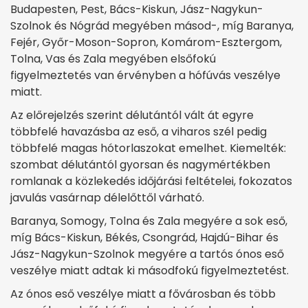
Budapesten, Pest, Bács-Kiskun, Jász-Nagykun-
Szolnok és Nógrád megyében másod-, míg Baranya,
Fejér, Győr-Moson-Sopron, Komárom-Esztergom,
Tolna, Vas és Zala megyében elsőfokú
figyelmeztetés van érvényben a hófúvás veszélye
miatt.
Az előrejelzés szerint délutántól vált át egyre
többfelé havazásba az eső, a viharos szél pedig
többfelé magas hótorlaszokat emelhet. Kiemelték:
szombat délutántól gyorsan és nagymértékben
romlanak a közlekedés időjárási feltételei, fokozatos
javulás vasárnap délelőttől várható.
Baranya, Somogy, Tolna és Zala megyére a sok eső,
míg Bács-Kiskun, Békés, Csongrád, Hajdú-Bihar és
Jász-Nagykun-Szolnok megyére a tartós ónos eső
veszélye miatt adtak ki másodfokú figyelmeztetést.
Az ónos eső veszélye miatt a fővárosban és több