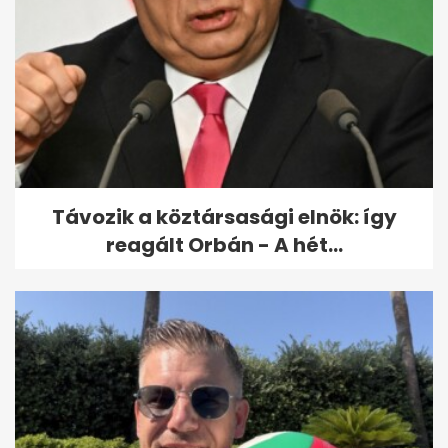
Videón az első idei hóesés
Távozik a köztársasági elnök: így
reagált Orbán - A hét...