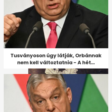
Leesett az első hó - ezeket az
utakat most jobb elkerülni
Tusványoson úgy látják, Orbánnak
nem kell változtatnia - A hét...