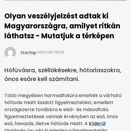
Olyan veszélyjelzést adtak ki
Magyarországra, amilyet ritkán
láthatsz - Mutatjuk a térképen
Kiemelt Hírek
Startlap
Hófúvásra, széllökésekre, hótorlaszokra,
ónos esőre kell számítani.
Több megyében harmadfokúra emelték a várható
hófúvás miatt kiadott figyelmeztetést, emellett
országszerte továbbra is első- és másodfokú
figyelmeztetések vannak érvényben az eső, ónos
eső, havazás, illetve hófúvás miatt. A
Kiderül
térképén így néz ki jelenleg a figyelmeztetés: