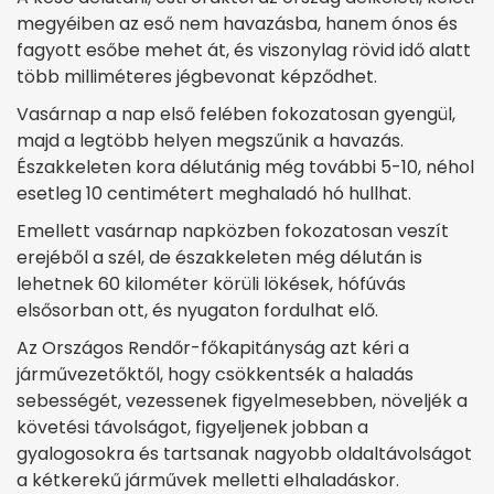
megyéiben az eső nem havazásba, hanem ónos és
fagyott esőbe mehet át, és viszonylag rövid idő alatt
több milliméteres jégbevonat képződhet.
Vasárnap a nap első felében fokozatosan gyengül,
majd a legtöbb helyen megszűnik a havazás.
Északkeleten kora délutánig még további 5-10, néhol
esetleg 10 centimétert meghaladó hó hullhat.
Emellett vasárnap napközben fokozatosan veszít
erejéből a szél, de északkeleten még délután is
lehetnek 60 kilométer körüli lökések, hófúvás
elsősorban ott, és nyugaton fordulhat elő.
Az Országos Rendőr-főkapitányság azt kéri a
járművezetőktől, hogy csökkentsék a haladás
sebességét, vezessenek figyelmesebben, növeljék a
követési távolságot, figyeljenek jobban a
gyalogosokra és tartsanak nagyobb oldaltávolságot
a kétkerekű járművek melletti elhaladáskor.