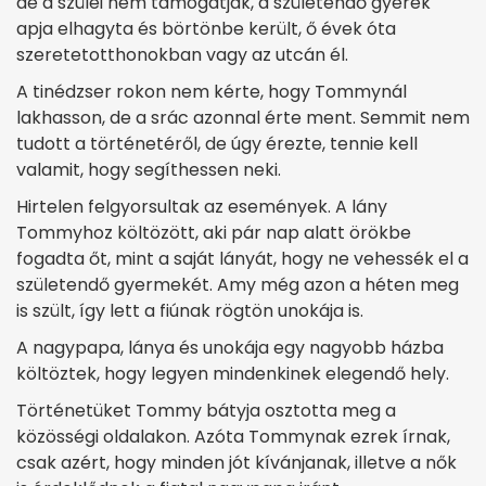
de a szülei nem támogatják, a születendő gyerek
apja elhagyta és börtönbe került, ő évek óta
szeretetotthonokban vagy az utcán él.
A tinédzser rokon nem kérte, hogy Tommynál
lakhasson, de a srác azonnal érte ment. Semmit nem
tudott a történetéről, de úgy érezte, tennie kell
valamit, hogy segíthessen neki.
Hirtelen felgyorsultak az események. A lány
Tommyhoz költözött, aki pár nap alatt örökbe
fogadta őt, mint a saját lányát, hogy ne vehessék el a
születendő gyermekét. Amy még azon a héten meg
is szült, így lett a fiúnak rögtön unokája is.
A nagypapa, lánya és unokája egy nagyobb házba
költöztek, hogy legyen mindenkinek elegendő hely.
Történetüket Tommy bátyja osztotta meg a
közösségi oldalakon. Azóta Tommynak ezrek írnak,
csak azért, hogy minden jót kívánjanak, illetve a nők