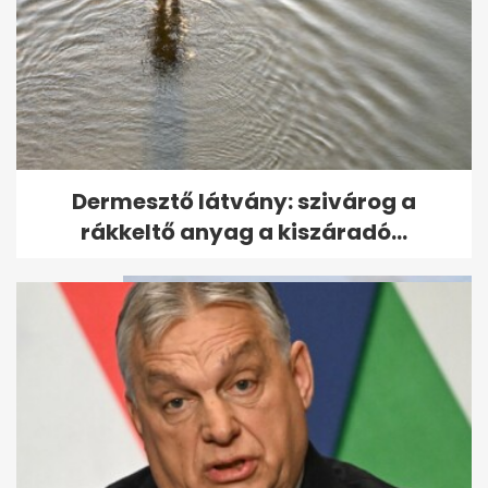
Kvíz: felismered az ikonikus
Dermesztő látvány: szivárog a
filmek családjait?
rákkeltő anyag a kiszáradó...