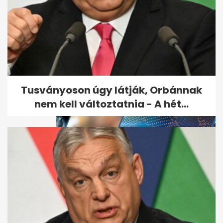
Pál Márton
szivárványcsaládjának nem
járt a családi jegy a...
Tusványoson úgy látják, Orbánnak
nem kell változtatnia - A hét...