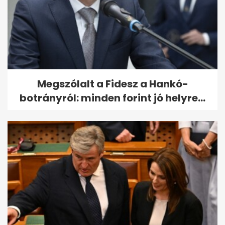
Megszólalt a Fidesz a Hankó-
botrányról: minden forint jó helyre...