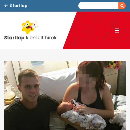
Startlap