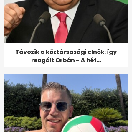
Christian Eriksennek ilyen szép
családja van
Távozik a köztársasági elnök: így
reagált Orbán - A hét...