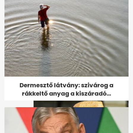
Barátság a szomszéddal: így
vált a jó viszony rossz
döntéssé
Dermesztő látvány: szivárog a
rákkeltő anyag a kiszáradó...