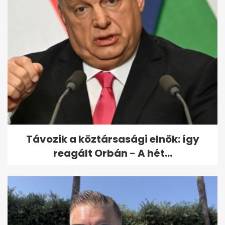
Távozik a köztársasági elnök: így
reagált Orbán - A hét...