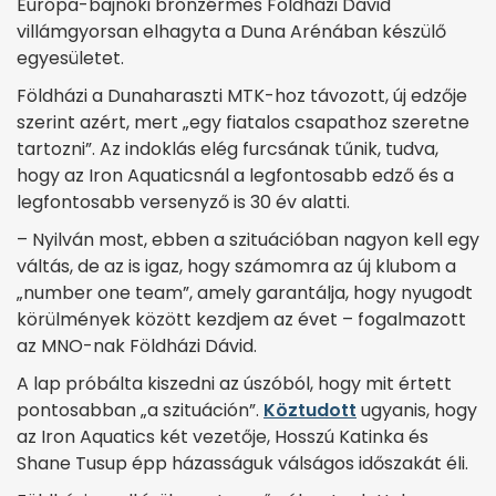
Európa-bajnoki bronzérmes Földházi Dávid
villámgyorsan elhagyta a Duna Arénában készülő
egyesületet.
Földházi a Dunaharaszti MTK-hoz távozott, új edzője
szerint azért, mert „egy fiatalos csapathoz szeretne
tartozni”. Az indoklás elég furcsának tűnik, tudva,
hogy az Iron Aquaticsnál a legfontosabb edző és a
legfontosabb versenyző is 30 év alatti.
– Nyilván most, ebben a szituációban nagyon kell egy
váltás, de az is igaz, hogy számomra az új klubom a
„number one team”, amely garantálja, hogy nyugodt
körülmények között kezdjem az évet – fogalmazott
az MNO-nak Földházi Dávid.
A lap próbálta kiszedni az úszóból, hogy mit értett
pontosabban „a szituáción”.
Köztudott
ugyanis, hogy
az Iron Aquatics két vezetője, Hosszú Katinka és
Shane Tusup épp házasságuk válságos időszakát éli.