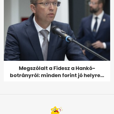
Megszólalt a Fidesz a Hankó-
botrányról: minden forint jó helyre...