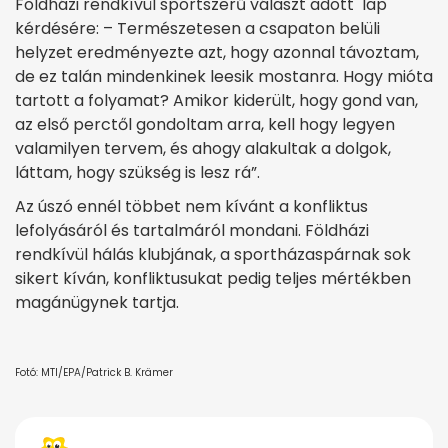
Földházi rendkívül sportszerű választ adott lap
kérdésére: – Természetesen a csapaton belüli
helyzet eredményezte azt, hogy azonnal távoztam,
de ez talán mindenkinek leesik mostanra. Hogy mióta
tartott a folyamat? Amikor kiderült, hogy gond van,
az első perctől gondoltam arra, kell hogy legyen
valamilyen tervem, és ahogy alakultak a dolgok,
láttam, hogy szükség is lesz rá”.
Az úszó ennél többet nem kívánt a konfliktus
lefolyásáról és tartalmáról mondani. Földházi
rendkívül hálás klubjának, a sportházaspárnak sok
sikert kíván, konfliktusukat pedig teljes mértékben
magánügynek tartja.
Fotó: MTI/EPA/Patrick B. Krämer