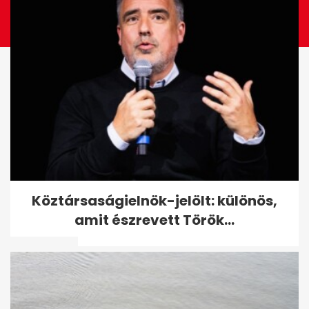
A Dolphin tájfun Kína keleti
Köztársaságielnök-jelölt: különös,
partvidéke felé tart, heves
amit észrevett Török...
esőkkel