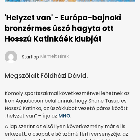
'Helyzet van' - Európa-bajnoki
bronzérmes úszó hagyta ott
Hosszú Katinkáék klubját
Kiemelt Hírek
Startlap
Megszólalt Földházi Dávid.
Komoly sportszakmai következményei lehetnek az
Iron Aquaticson belül annak, hogy Shane Tusup és
Hosszú Katinka, az úszóklubot vezető páros között
„helyzet van” – írja az
MNO
.
A lap szerint az első ilyen következmény már el is
érkezett, a csapat első számú férfi versenyzője, az