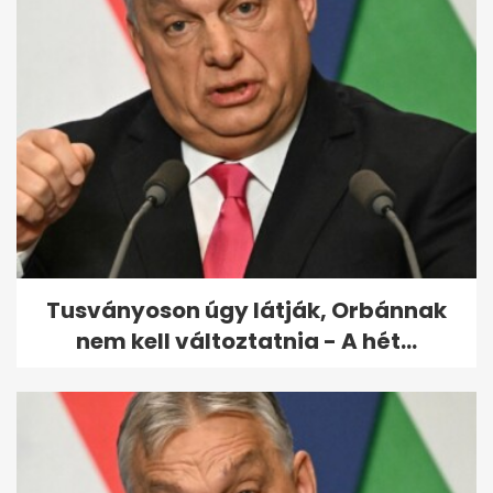
Videón bukott le Orbán
Szerbiában: egy híres
milliárdossal nyaral
Tusványoson úgy látják, Orbánnak
nem kell változtatnia - A hét...