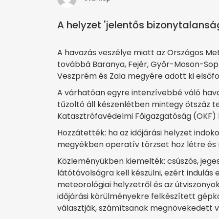
A helyzet 'jelentős bizonytalanság
A havazás veszélye miatt az Országos Mete
továbbá Baranya, Fejér, Győr-Moson-Sop
Veszprém és Zala megyére adott ki elsőfo
A várhatóan egyre intenzívebbé váló hav
tűzoltó áll készenlétben mintegy ötszáz t
Katasztrófavédelmi Főigazgatóság (OKF) 
Hozzátették: ha az időjárási helyzet indok
megyékben operatív törzset hoz létre és
Közleményükben kiemelték: csúszós, jeges
látótávolságra kell készülni, ezért indulás
meteorológiai helyzetről és az útviszonyok
időjárási körülményekre felkészített gépk
választják, számítsanak megnövekedett vá