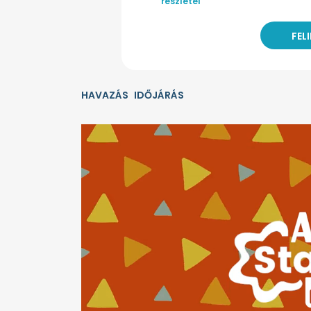
részletei
HAVAZÁS
IDŐJÁRÁS