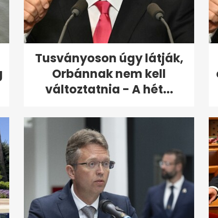
Tusványoson úgy látják,
g
Orbánnak nem kell
változtatnia - A hét...