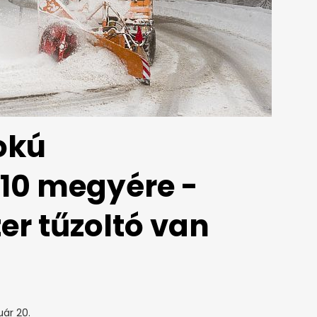
okú
 10 megyére -
r tűzoltó van
uár 20.