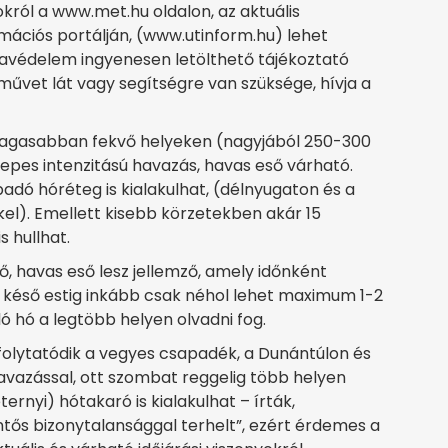
król a www.met.hu oldalon, az aktuális
mációs portálján, (www.utinform.hu) lehet
ófavédelem ingyenesen letölthető tájékoztató
rművet lát vagy segítségre van szüksége, hívja a
a magasabban fekvő helyeken (nagyjából 250-300
epes intenzitású havazás, havas eső várható.
apadó hóréteg is kialakulhat, (délnyugaton és a
l). Emellett kisebb körzetekben akár 15
 hullhat.
ő, havas eső lesz jellemző, amely időnként
 késő estig inkább csak néhol lehet maximum 1-2
 hó a legtöbb helyen olvadni fog.
 folytatódik a vegyes csapadék, a Dunántúlon és
azással, ott szombat reggelig több helyen
rnyi) hótakaró is kialakulhat – írták,
ntős bizonytalansággal terhelt”, ezért érdemes a