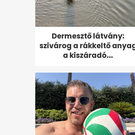
Dermesztő látvány:
szivárog a rákkeltő anya
a kiszáradó...