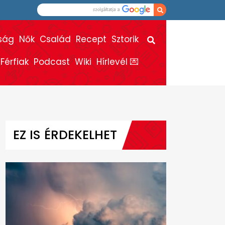
ság
Nők
Család
Recept
Sztorik
Férfiak
Podcast
Wiki
Hírlevél 💌
EZ IS ÉRDEKELHET