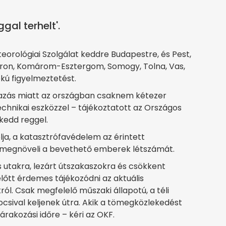
gal terhelt'.
orológiai Szolgálat keddre Budapestre, és Pest,
ron, Komárom-Esztergom, Somogy, Tolna, Vas,
kú figyelmeztetést.
azás miatt az országban csaknem kétezer
echnikai eszközzel – tájékoztatott az Országos
kedd reggel.
olja, a katasztrófavédelem az érintett
 megnöveli a bevethető emberek létszámát.
 utakra, lezárt útszakaszokra és csökkent
 előtt érdemes tájékozódni az aktuális
ról. Csak megfelelő műszaki állapotú, a téli
ocsival keljenek útra. Akik a tömegközlekedést
rakozási időre – kéri az OKF.