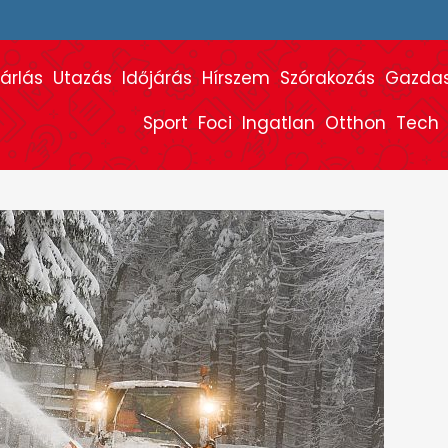
árlás
Utazás
Időjárás
Hírszem
Szórakozás
Gazda
Sport
Foci
Ingatlan
Otthon
Tech