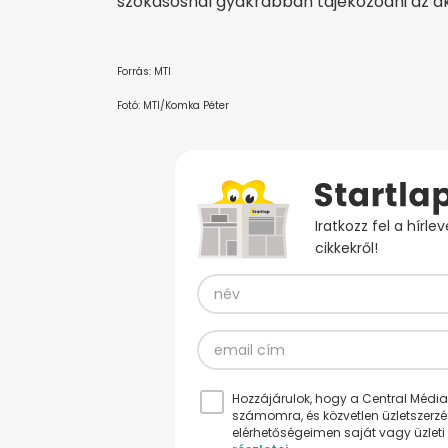
szokásosnál gyakrabban tájékozódni az aktu
Forrás: MTI
Fotó: MTI/Komka Péter
Iratkozz fel a hírl
cikkekről!
Hozzájárulok, hogy a Central Médiacs
számomra, és közvetlen üzletszerz
elérhetőségeimen saját vagy üzleti 