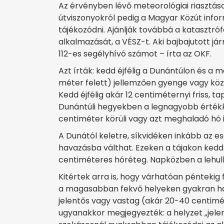
Az érvényben lévő meteorológiai riasztáso
útviszonyokról pedig a Magyar Közút infor
tájékozódni. Ajánlják továbbá a katasztr
alkalmazását, a VÉSZ-t. Aki bajbajutott já
112-es segélyhívó számot – írta az OKF.
Azt írták: kedd éjfélig a Dunántúlon és 
méter felett) jellemzően gyenge vagy köz
Kedd éjfélig akár 12 centiméternyi friss, t
Dunántúli hegyekben a legnagyobb értékke
centiméter körüli vagy azt meghaladó hó is
A Dunától keletre, síkvidéken inkább az es
havazásba válthat. Ezeken a tájakon kedd
centiméteres hóréteg. Napközben a lehulló
Kitértek arra is, hogy várhatóan péntekig
a magasabban fekvő helyeken gyakran hav
jelentős vagy vastag (akár 20-40 centiméte
ugyanakkor megjegyezték: a helyzet „jele