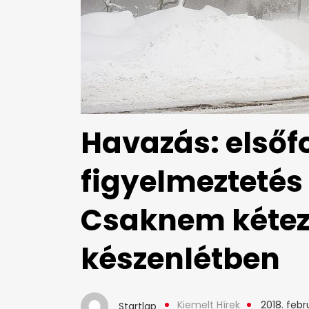
Havazás: elsőf
figyelmeztetés
Csaknem kéteze
készenlétben
Kiemelt Hírek
2018. febr
Startlap