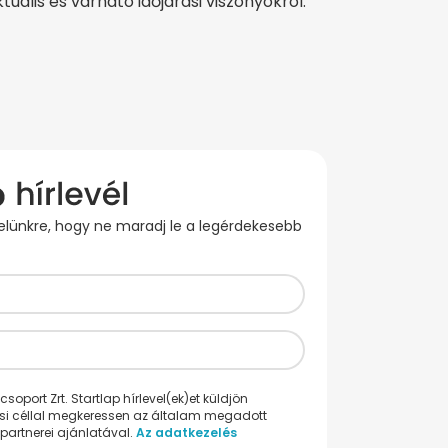
ális és várható időjárási viszonyokról.
evelünkre, hogy ne maradj le a legérdekesebb
oport Zrt. Startlap hírlevel(ek)et küldjön
ési céllal megkeressen az általam megadott
partnerei ajánlatával.
Az adatkezelés