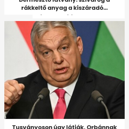
munkából a nők a
rákkeltő anyag a kiszáradó...
Thyssenkruppnál a...
Hetedikes kislányt zaklatott az
iskolaőr
Tusványoson úgy látják, Orbánnak