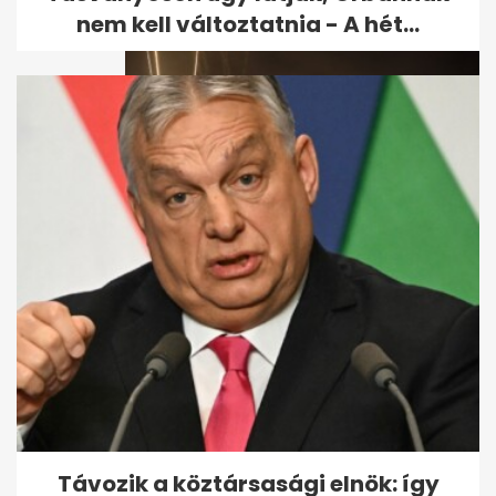
nem kell változtatnia - A hét...
Hamász-vezető: A harc
behatolt a cionista entitás
szívébe - A...
Távozik a köztársasági elnök: így