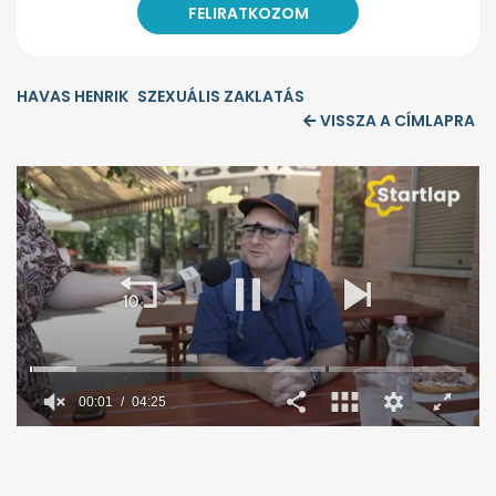
HAVAS HENRIK
SZEXUÁLIS ZAKLATÁS
VISSZA A CÍMLAPRA
00:02
04:25
0
seconds
of
4