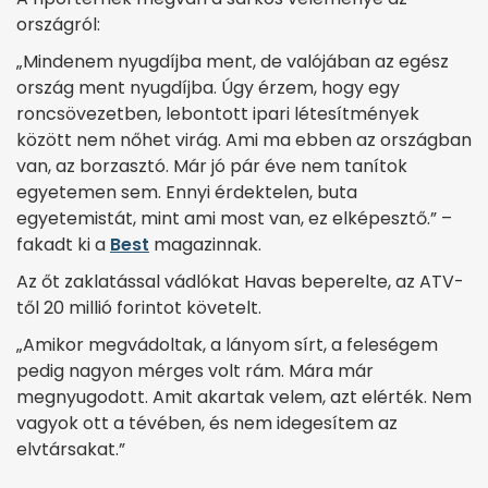
országról:
„Mindenem nyugdíjba ment, de valójában az egész
ország ment nyugdíjba. Úgy érzem, hogy egy
roncsövezetben, lebontott ipari létesítmények
között nem nőhet virág. Ami ma ebben az országban
van, az borzasztó. Már jó pár éve nem tanítok
egyetemen sem. Ennyi érdektelen, buta
egyetemistát, mint ami most van, ez elképesztő.” –
fakadt ki a
Best
magazinnak.
Az őt zaklatással vádlókat Havas beperelte, az ATV-
től 20 millió forintot követelt.
„Amikor megvádoltak, a lányom sírt, a feleségem
pedig nagyon mérges volt rám. Mára már
megnyugodott. Amit akartak velem, azt elérték. Nem
vagyok ott a tévében, és nem idegesítem az
elvtársakat.”