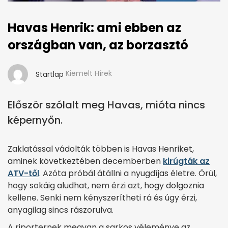
Havas Henrik: ami ebben az
országban van, az borzasztó
Kiemelt Hírek
Startlap
Először szólalt meg Havas, mióta nincs
képernyőn.
Zaklatással vádolták többen is Havas Henriket,
aminek következtében decemberben
kirúgták az
ATV-től
. Azóta próbál átállni a nyugdíjas életre. Örül,
hogy sokáig aludhat, nem érzi azt, hogy dolgoznia
kellene. Senki nem kényszerítheti rá és úgy érzi,
anyagilag sincs rászorulva.
A riporternek megvan a sarkos véleménye az