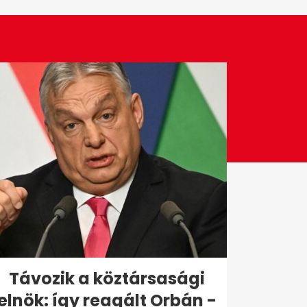
Távozik a köztársasági
elnök: így reagált Orbán -