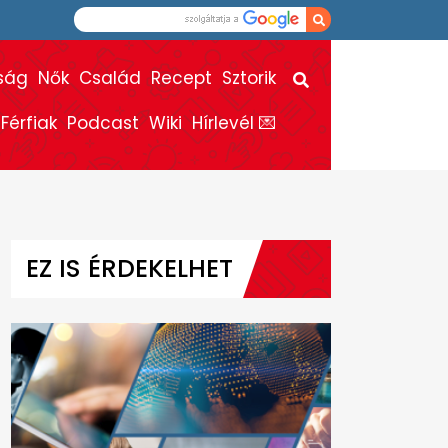
ság
Nők
Család
Recept
Sztorik
Férfiak
Podcast
Wiki
Hírlevél 💌
EZ IS ÉRDEKELHET