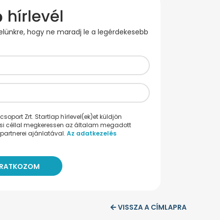
evelünkre, hogy ne maradj le a legérdekesebb
oport Zrt. Startlap hírlevel(ek)et küldjön
ési céllal megkeressen az általam megadott
partnerei ajánlatával.
Az adatkezelés
VISSZA A CÍMLAPRA