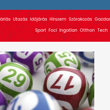
árlás
Utazás
Időjárás
Hírszem
Szórakozás
Gazda
Sport
Foci
Ingatlan
Otthon
Tech