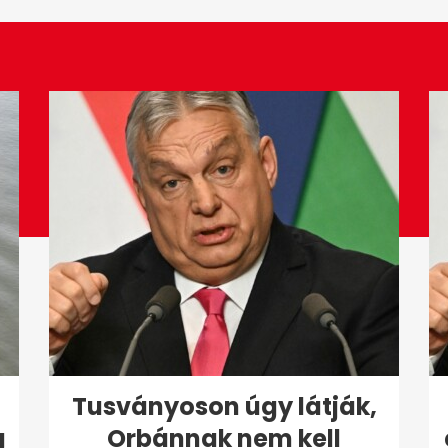
Tusványoson úgy látják,
g
Orbánnak nem kell