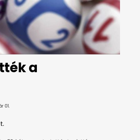
tték a
r 01.
t.