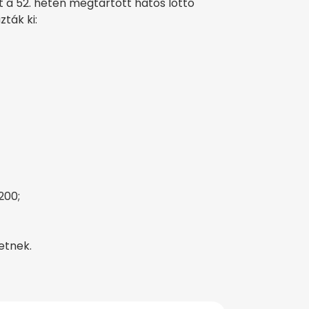
t a 52. héten megtartott hatos lottó
ták ki:
200;
zetnek.