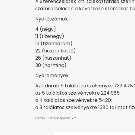
A Szerencsejáték Zrt. tájékoztatása szerin
számsorsoláson a következő számokat húz
Nyerőszámok:
4 (négy)
11 (tizenegy)
13 (tizenhárom)
22 (huszonkettő)
26 (huszonhat)
30 (harminc)
Nyeremények:
Az 1 darab 6 találatos szelvényre 733 478 
az 5 találatos szelvényekre 224 985;
a 4 találatos szelvényekre 5420;
a 3 találatos szelvényekre 1380 forintot fi
Forrás: Szerencsejáték Zrt.