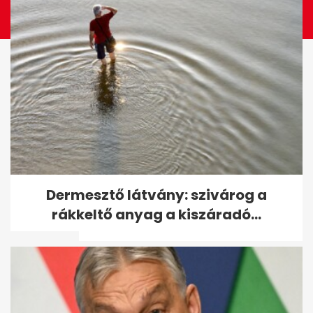
Ezért ajándékozzák el a
Dermesztő látvány: szivárog a
nagyszülők a holmijaikat: nem
rákkeltő anyag a kiszáradó...
a...