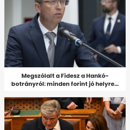
Megszólalt a Fidesz a Hankó-
botrányról: minden forint jó helyre...