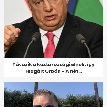
Döntött a bíróság Till Tamás
gyilkosáról
Távozik a köztársasági elnök: így
reagált Orbán - A hét...