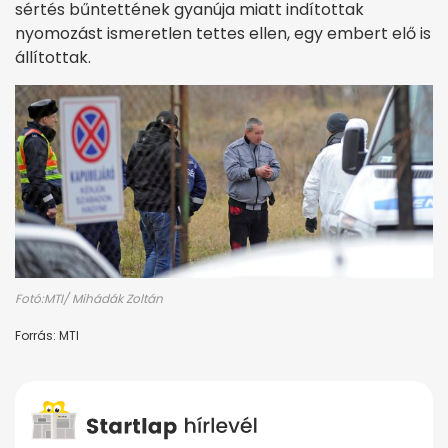
sértés bűntettének gyanúja miatt indítottak
nyomozást ismeretlen tettes ellen, egy embert elő is
állítottak.
Fotó:MTI/ Mihádák Zoltán
Forrás: MTI