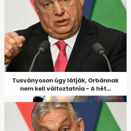
Kiderült, miben halt meg a
Strabag 44 éves
vezérigazgatója - A...
Tusványoson úgy látják, Orbánnak
nem kell változtatnia - A hét...