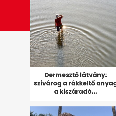
Dermesztő látvány:
szivárog a rákkeltő anya
a kiszáradó...