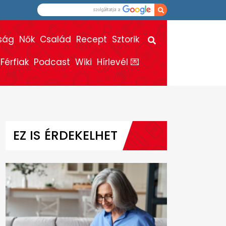
ság
Nők
Család
Recept
Sztorik
Férfiak
Podcast
Wiki
Hírlevél 💌
EZ IS ÉRDEKELHET