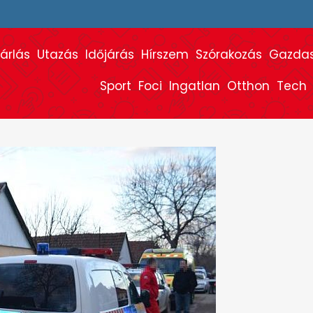
árlás
Utazás
Időjárás
Hírszem
Szórakozás
Gazda
Sport
Foci
Ingatlan
Otthon
Tech