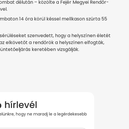
szombat délután – közölte a Fejér Megyei Rendőr-
vel.
ombaton 14 óra körül késsel mellkason szúrta 55
sérüléseket szenvedett, hogy a helyszínen életét
 az elkövetőt a rendőrök a helyszínen elfogták,
üntetőeljárás keretében vizsgálják.
evelünkre, hogy ne maradj le a legérdekesebb