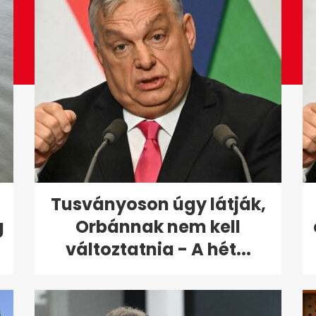
Tusványoson úgy látják,
g
Orbánnak nem kell
változtatnia - A hét...