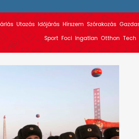
árlás
Utazás
Időjárás
Hírszem
Szórakozás
Gazda
Sport
Foci
Ingatlan
Otthon
Tech