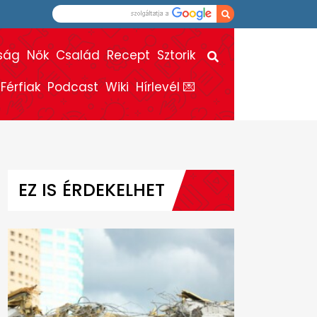
ság
Nők
Család
Recept
Sztorik
Férfiak
Podcast
Wiki
Hírlevél 💌
EZ IS ÉRDEKELHET