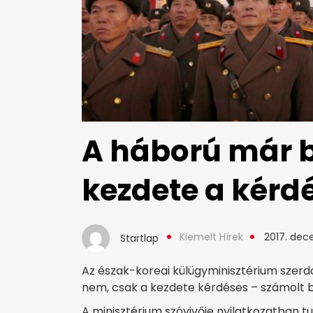
A háború már b
kezdete a kérd
Kiemelt Hírek
2017. dec
Startlap
Az észak-koreai külügyminisztérium szerd
nem, csak a kezdete kérdéses – számolt be
A minisztérium szóvivője nyilatkozatban 