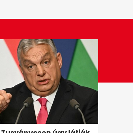
Tusványoson úgy látják,