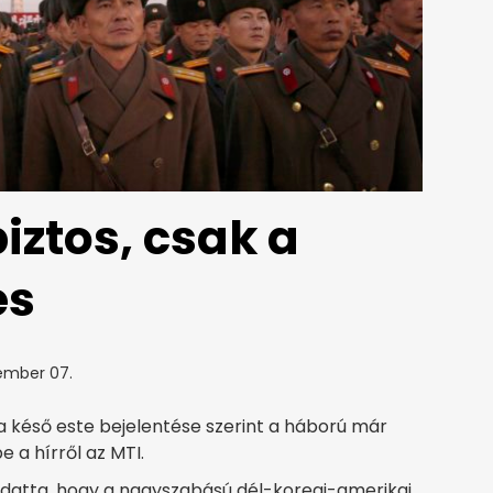
iztos, csak a
és
ember 07.
a késő este bejelentése szerint a háború már
 a hírről az MTI.
tudatta, hogy a nagyszabású dél-koreai-amerikai