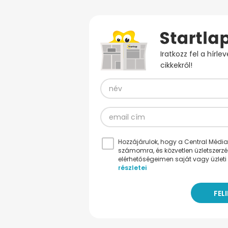
Iratkozz fel a hírl
cikkekről!
Hozzájárulok, hogy a Central Médiacs
számomra, és közvetlen üzletszerz
elérhetőségeimen saját vagy üzleti 
részletei