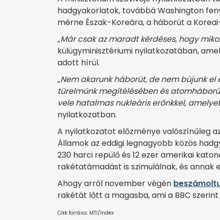
hadgyakorlatok, továbbá Washington feny
mérne Észak-Koreára, a háborút a Koreai-f
„Már csak az maradt kérdéses, hogy mikor 
külügyminisztériumi nyilatkozatában, ame
adott hírül.
„Nem akarunk háborút, de nem bújunk el 
türelmünk megítélésében és atomháborút 
vele hatalmas nukleáris erőnkkel, amelyet
nyilatkozatban.
A nyilatkozatot előzménye valószínűleg az
Államok az eddigi legnagyobb közös had
230 harci repülő és 12 ezer amerikai katon
rakétatámadást is szimulálnak, és annak e
Ahogy arról november végén
beszámolt
rakétát lőtt a magasba, ami a BBC szerint 
Cikk forrása: MTI/Index