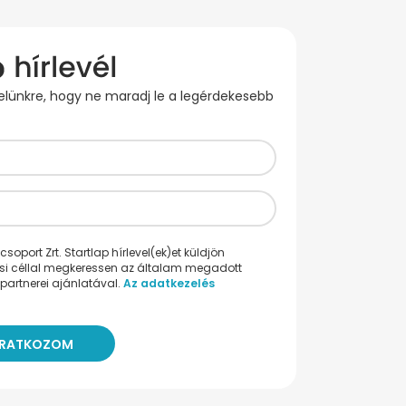
evelünkre, hogy ne maradj le a legérdekesebb
oport Zrt. Startlap hírlevel(ek)et küldjön
ési céllal megkeressen az általam megadott
partnerei ajánlatával.
Az adatkezelés