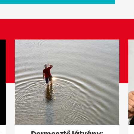
:
Dermesztő látvány: