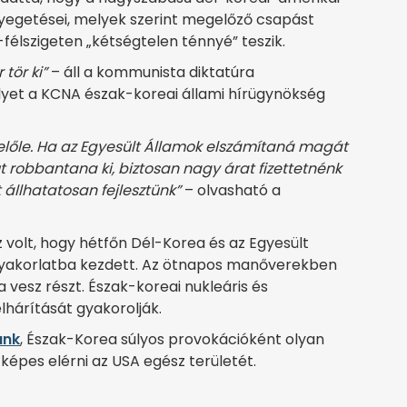
egetései, melyek szerint megelőző csapást
élszigeten „kétségtelen ténnyé” teszik.
tör ki”
– áll a kommunista diktatúra
lyet a KCNA észak-koreai állami hírügynökség
előle. Ha az Egyesült Államok elszámítaná magát
robbantana ki, biztosan nagy árat fizettetnénk
 állhatatosan fejlesztünk”
– olvasható a
 volt, hogy hétfőn Dél-Korea és az Egyesült
gyakorlatba kezdett. Az ötnapos manőverekben
a vesz részt. Észak-koreai nukleáris és
lhárítását gyakorolják.
unk
, Észak-Korea súlyos provokációként olyan
képes elérni az USA egész területét.