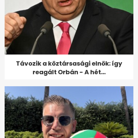
Ötven hókotró takarítja
folyamatosan Budapest
úthálózatát
Távozik a köztársasági elnök: így
reagált Orbán - A hét...