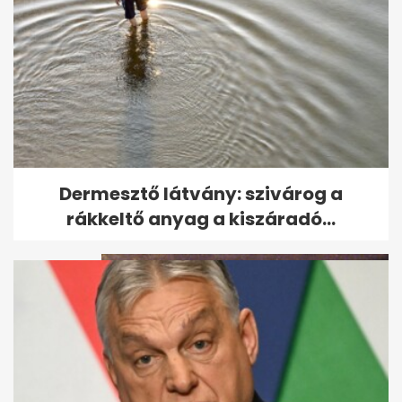
Leesett az első hó - ezeket az
Dermesztő látvány: szivárog a
utakat most jobb elkerülni
rákkeltő anyag a kiszáradó...