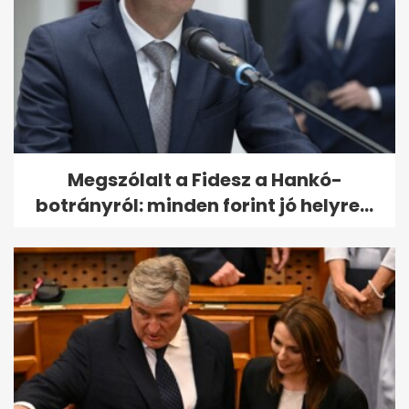
Megszólalt a Fidesz a Hankó-
botrányról: minden forint jó helyre...