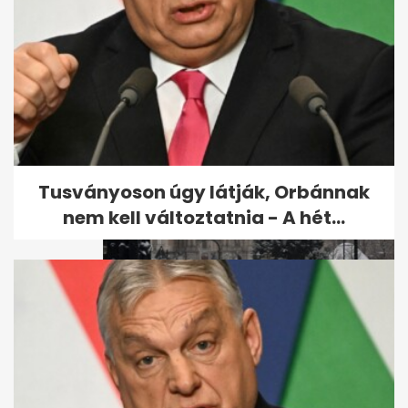
Videón az első idei hóesés
Tusványoson úgy látják, Orbánnak
nem kell változtatnia - A hét...