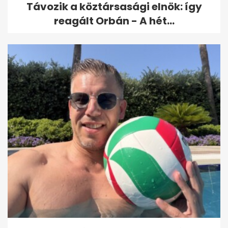
Távozik a köztársasági elnök: így
reagált Orbán - A hét...