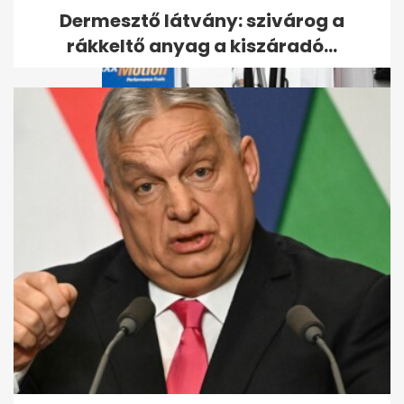
Dermesztő látvány: szivárog a
rákkeltő anyag a kiszáradó...
Egy hétig országos rendőrségi
ellenőrzést tartanak a
közutakon