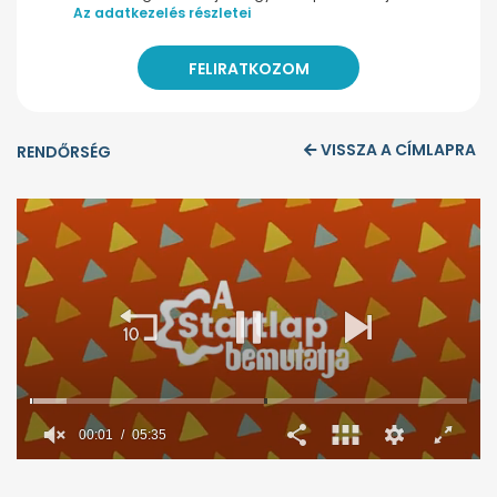
Az adatkezelés részletei
VISSZA A CÍMLAPRA
RENDŐRSÉG
00:02
05:35
0
seconds