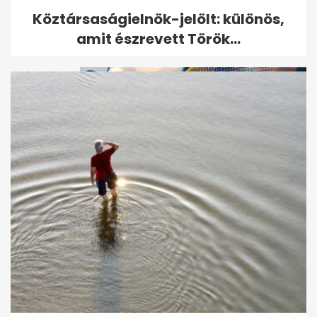
Megszökött a több száz állatot
Köztársaságielnök-jelölt: különös,
brutálisan megkínzó nő
amit észrevett Török...
Kiderült, hogyan végzett
gyilkosa a Budapesten eltűnt
amerikai...