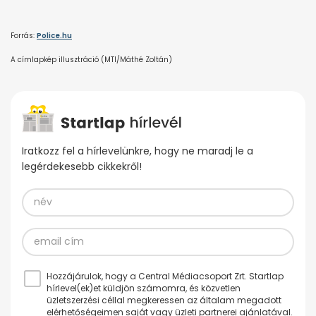
Forrás:
Police.hu
A címlapkép illusztráció (MTI/Máthé Zoltán)
Iratkozz fel a hírlevelünkre, hogy ne maradj le a
legérdekesebb cikkekről!
Hozzájárulok, hogy a Central Médiacsoport Zrt. Startlap
hírlevel(ek)et küldjön számomra, és közvetlen
üzletszerzési céllal megkeressen az általam megadott
elérhetőségeimen saját vagy üzleti partnerei ajánlatával.