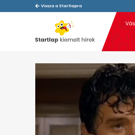
Vissza a Startlapra
Vás