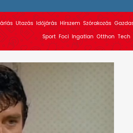
árlás
Utazás
Időjárás
Hírszem
Szórakozás
Gazda
Sport
Foci
Ingatlan
Otthon
Tech