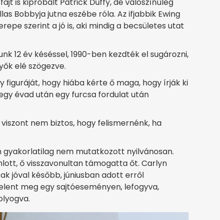
ajt is kipróbált Patrick Duffy, de valószínűleg
as Bobbyja jutna eszébe róla. Az ifjabbik Ewing
repe szerint a jó is, aki mindig a becsületes utat
lunk 12 év késéssel, 1990-ben kezdték el sugározni,
yők elé szögezve.
figuráját, hogy hiába kérte ő maga, hogy írják ki
 egy évad után egy furcsa fordulat után
 viszont nem biztos, hogy felismernénk, ha
n gyakorlatilag nem mutatkozott nyilvánosan.
lott, ő visszavonultan támogatta őt. Carlyn
ak jóval később, júniusban adott erről
n jelent meg egy sajtóeseményen, lefogyva,
olyogva.