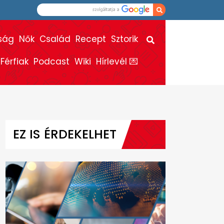
ság
Nők
Család
Recept
Sztorik
Férfiak
Podcast
Wiki
Hírlevél 💌
EZ IS ÉRDEKELHET