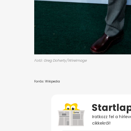
Fotó: Greg Doherty/WireImage
Forrás: Wikipedia
Iratkozz fel a hírl
cikkekről!