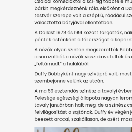
Családi komédiáktól a sci-fiig többféle műf
bárkit megkérdeznénk róla, elsőként a Dall
testvér szerepe volt a szépfiú, ráadásul sze
választotta bátyjával ellentétben.
A Dallast 1978 és 1991 között forgatták, ná
péntek esténként a fél országot a képern
A nézők olyan szinten megszerették Bobby 
a sorozatból, a nézők visszakövetelték és
„feltámadt” a halálából.
Duffy Bobbyként nagy szívtipró volt, most
szembejönne velünk az utcán.
A ma 69 esztendős színész a tavalyi évbe
Felesége egészségi állapota nagyon lerom
tavaly januárban halt meg, de a színész cs
felvilágosítást a sajtónak. Duffy év végé
beesett arccal, szakállasan, de azért mos