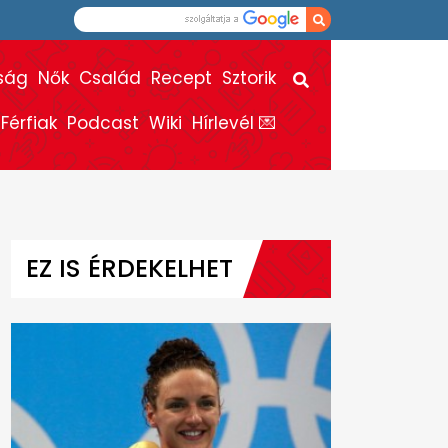
ság
Nők
Család
Recept
Sztorik
Férfiak
Podcast
Wiki
Hírlevél 💌
EZ IS ÉRDEKELHET