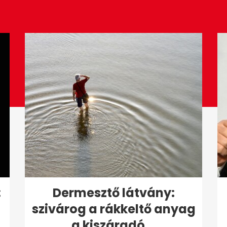
:
Dermesztő látvány:
szivárog a rákkeltő anyag
a kiszáradó...