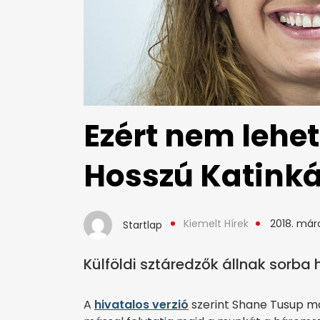
Ezért nem lehe
Hosszú Katink
Kiemelt Hírek
2018. márc
Startlap
Külföldi sztáredzők állnak sorba
A
hivatalos verzió
szerint Shane Tusup ma