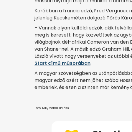
mással folytatja majd a munkát a háromszo
Korábban a francia edző, Fred Vergnoux n
jelenleg Kecskeméten dolgozó Tőrös Károl
– Vannak olyan külföldi edzők, akik felváll
meg is keresett, hogy közvetítsek az ügybe
világbajnok dél-afrikai Cameron van den
van Shane-nel. A másik edző Graham Hill, a
László vívott nagy versenyeket az utóbb
Start című műsorában
.
A magyar szövetségben az utánpótlásbizo
magyar edző azért nem jöhet szóba Hossz
emberiek, és ezen a szinten már keményke
Fotó: MTI/Mohai Balázs