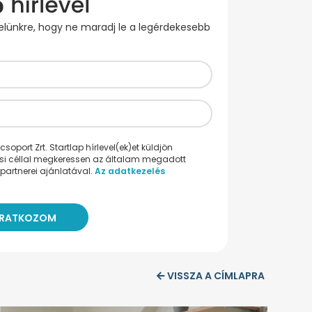
evelünkre, hogy ne maradj le a legérdekesebb
oport Zrt. Startlap hírlevel(ek)et küldjön
ési céllal megkeressen az általam megadott
partnerei ajánlatával.
Az adatkezelés
VISSZA A CÍMLAPRA