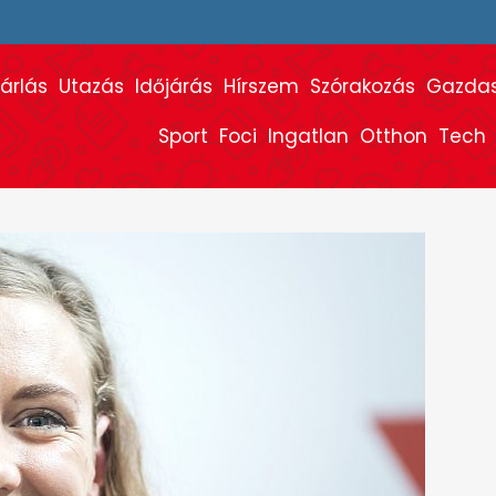
árlás
Utazás
Időjárás
Hírszem
Szórakozás
Gazda
Sport
Foci
Ingatlan
Otthon
Tech