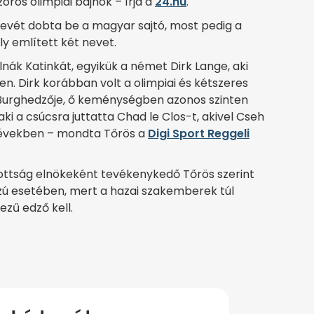
ros olimpiai bajnok – írja a
24.hu
.
evét dobta be a magyar sajtó, most pedig a
y említett két nevet.
alnák Katinkát, egyikük a német Dirk Lange, aki
n. Dirk korábban volt a olimpiai és kétszeres
 Burghedzője, ő keménységben azonos szinten
ki a csúcsra juttatta Chad le Clos-t, akivel Cseh
i években – mondta Tőrös a
Digi Sport Reggeli
ttság elnökeként tevékenykedő Tőrös szerint
ú esetében, mert a hazai szakemberek túl
zű edző kell.