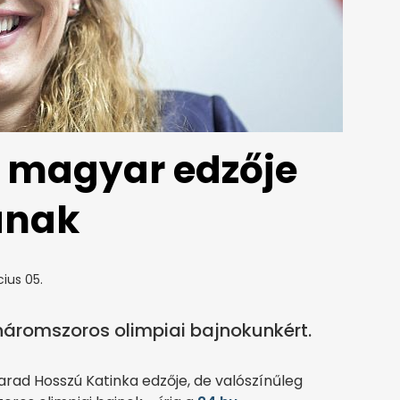
t magyar edzője
ának
ius 05.
 háromszoros olimpiai bajnokunkért.
rad Hosszú Katinka edzője, de valószínűleg