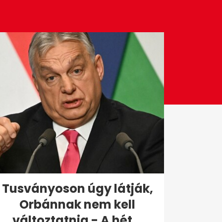
Tusványoson úgy látják,
Orbánnak nem kell
változtatnia - A hét...