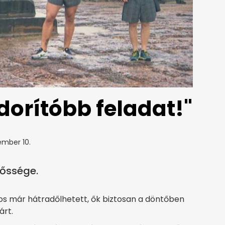
ndorítóbb feladat!"
ember 10.
rőssége.
os már hátradőlhetett, ők biztosan a döntőben
árt.