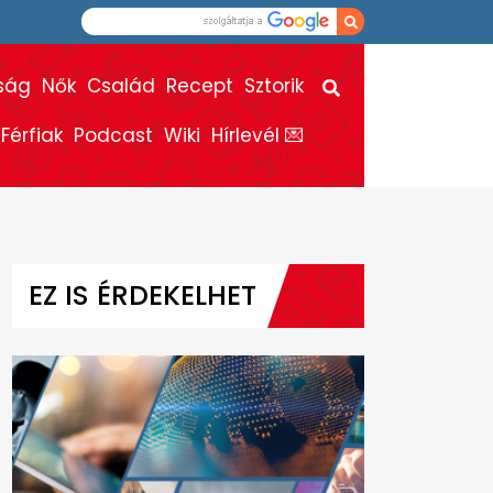
ság
Nők
Család
Recept
Sztorik
Férfiak
Podcast
Wiki
Hírlevél 💌
EZ IS ÉRDEKELHET