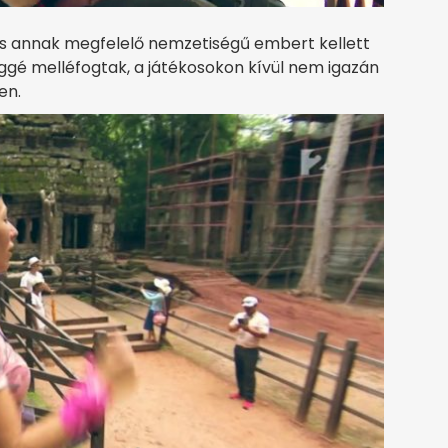
 és annak megfelelő nemzetiségű embert kellett
léggé melléfogtak, a játékosokon kívül nem igazán
en.