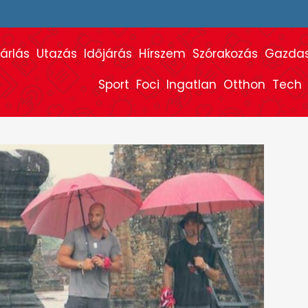
árlás
Utazás
Időjárás
Hírszem
Szórakozás
Gazda
Sport
Foci
Ingatlan
Otthon
Tech