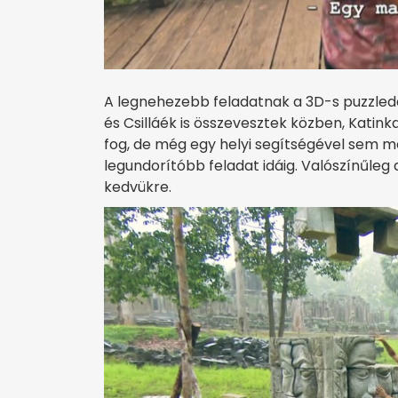
A legnehezebb feladatnak a 3D-s puzzleda
és Csilláék is összevesztek közben, Katink
fog, de még egy helyi segítségével sem m
legundorítóbb feladat idáig. Valószínűleg
kedvükre.