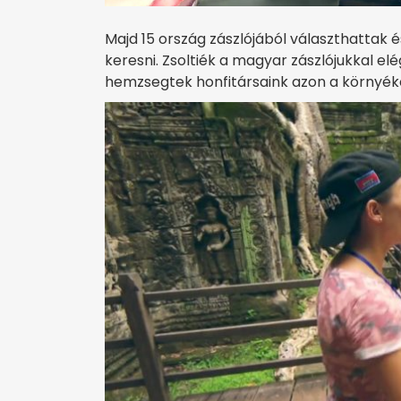
Majd 15 ország zászlójából választhattak
keresni. Zsoltiék a magyar zászlójukkal e
hemzsegtek honfitársaink azon a környék