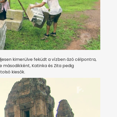
ljesen kimerülve feküdt a vízben ázó célpontra,
e másodikként, Katinka és Zita pedig
tolsó kiesők.