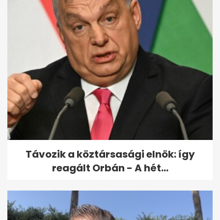
A nap képét a rendőrségnek
köszönhetjük: rémült őzgida...
Távozik a köztársasági elnök: így
reagált Orbán - A hét...