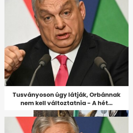
Közel harminc őz- és
szarvastetemet találtak
Pécska és Kispereg...
Tusványoson úgy látják, Orbánnak
nem kell változtatnia - A hét...