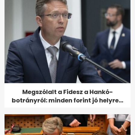
Megszólalt a Fidesz a Hankó-
botrányról: minden forint jó helyre...