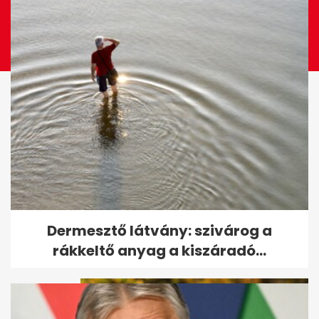
Őzike rohangált Budapest
Dermesztő látvány: szivárog a
belvárosában szombaton
rákkeltő anyag a kiszáradó...