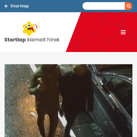
Startlap