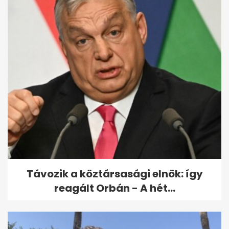
Távozik a köztársasági elnök: így
reagált Orbán - A hét...