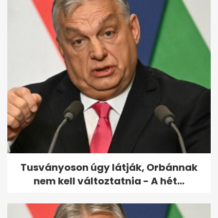
Egy hétig országos rendőrségi
ellenőrzést tartanak a
közutakon
Tusványoson úgy látják, Orbánnak
nem kell változtatnia - A hét...