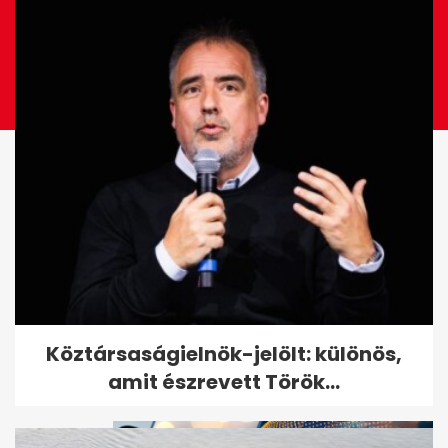
Megszökött a több száz állatot
Köztársaságielnök-jelölt: különös,
brutálisan megkínzó nő
amit észrevett Török...