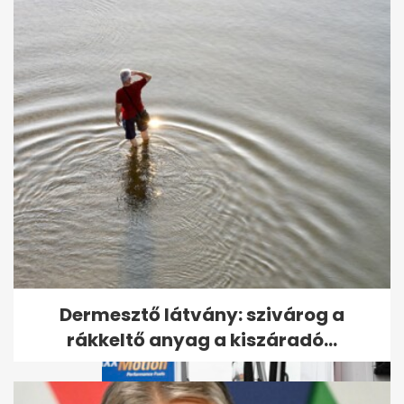
Kiderült, hogyan végzett
gyilkosa a Budapesten eltűnt
amerikai...
Dermesztő látvány: szivárog a
rákkeltő anyag a kiszáradó...