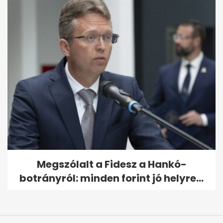
Megszólalt a Fidesz a Hankó-
botrányról: minden forint jó helyre...