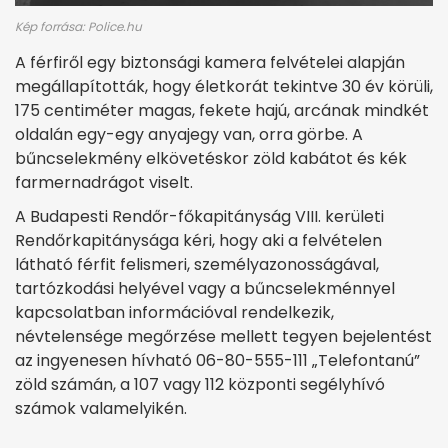
Kép forrása: Police.hu
A férfiről egy biztonsági kamera felvételei alapján
megállapították, hogy életkorát tekintve 30 év körüli,
175 centiméter magas, fekete hajú, arcának mindkét
oldalán egy-egy anyajegy van, orra görbe. A
bűncselekmény elkövetéskor zöld kabátot és kék
farmernadrágot viselt.
A Budapesti Rendőr-főkapitányság VIII. kerületi
Rendőrkapitánysága kéri, hogy aki a felvételen
látható férfit felismeri, személyazonosságával,
tartózkodási helyével vagy a bűncselekménnyel
kapcsolatban információval rendelkezik,
névtelensége megőrzése mellett tegyen bejelentést
az ingyenesen hívható 06-80-555-111 „Telefontanú”
zöld számán, a 107 vagy 112 központi segélyhívó
számok valamelyikén.