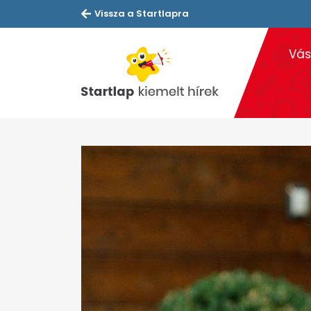
Vissza a Startlapra
Vás