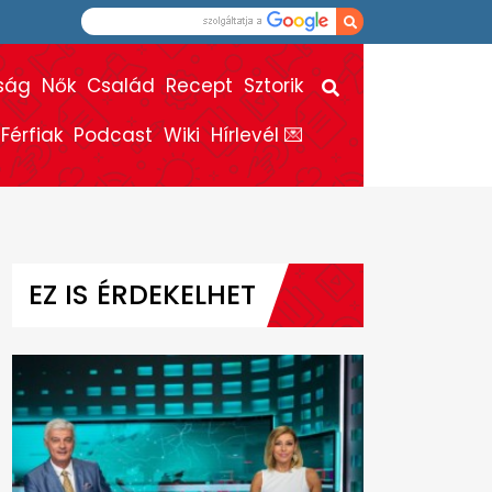
ság
Nők
Család
Recept
Sztorik
Férfiak
Podcast
Wiki
Hírlevél 💌
EZ IS ÉRDEKELHET