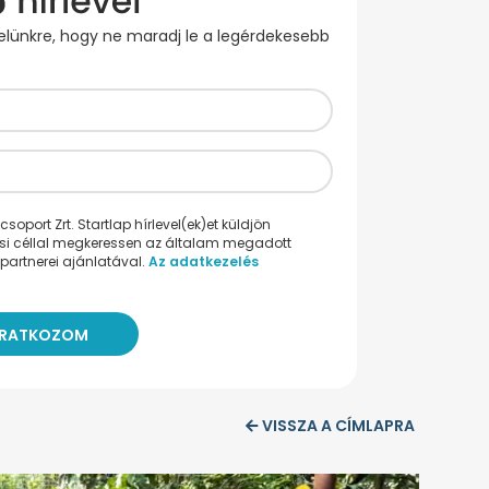
evelünkre, hogy ne maradj le a legérdekesebb
oport Zrt. Startlap hírlevel(ek)et küldjön
ési céllal megkeressen az általam megadott
partnerei ajánlatával.
Az adatkezelés
VISSZA A CÍMLAPRA