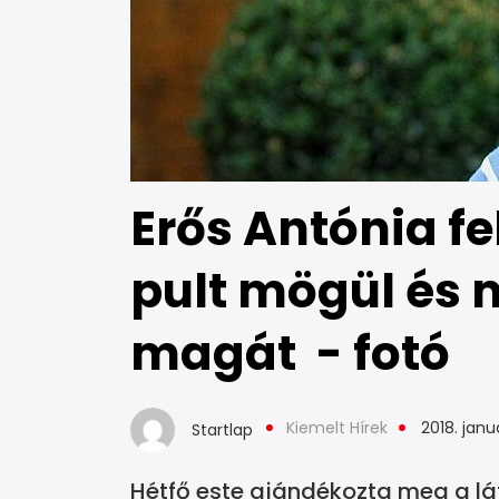
Erős Antónia fe
pult mögül és
magát - fotó
Kiemelt Hírek
2018. januá
Startlap
Hétfő este ajándékozta meg a lá