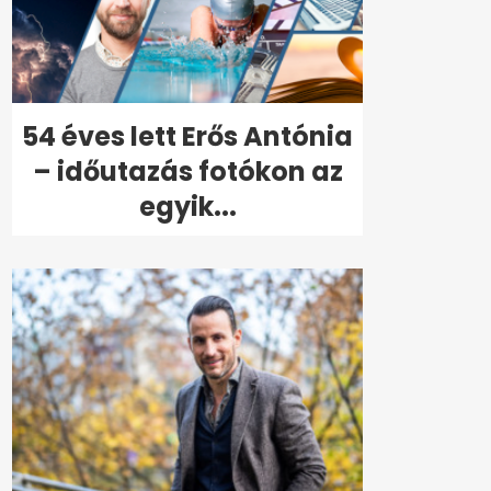
54 éves lett Erős Antónia
– időutazás fotókon az
egyik...