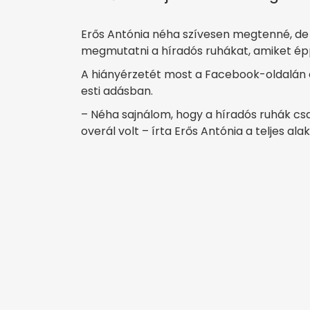
Erős Antónia néha szívesen megtenné, de
megmutatni a híradós ruhákat, amiket épp
A hiányérzetét most a Facebook-oldalán e
esti adásban.
– Néha sajnálom, hogy a híradós ruhák csa
overál volt – írta Erős Antónia a teljes alak