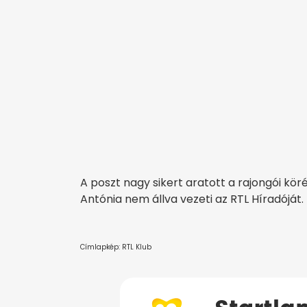
A poszt nagy sikert aratott a rajongói kör
Antónia nem állva vezeti az RTL Híradóját.
Címlapkép: RTL Klub