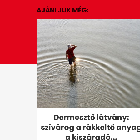
minutes,
AJÁNLJUK MÉG:
31
seconds
Volume
0%
Dermesztő látvány:
szivárog a rákkeltő anya
a kiszáradó...