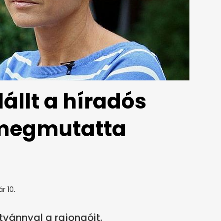
lállt a híradós
 megmutatta
r 10.
tvánnyal a rajongóit.