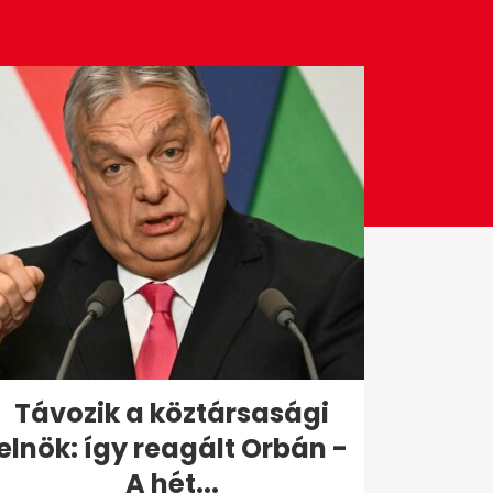
Távozik a köztársasági
elnök: így reagált Orbán -
A hét...