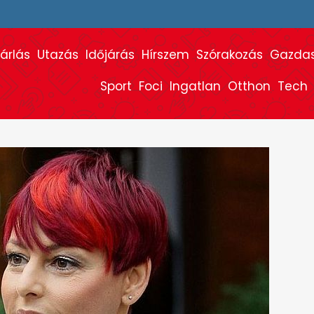
árlás
Utazás
Időjárás
Hírszem
Szórakozás
Gazda
Sport
Foci
Ingatlan
Otthon
Tech