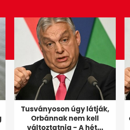
Tusványoson úgy látják,
g
Orbánnak nem kell
változtatnia - A hét...