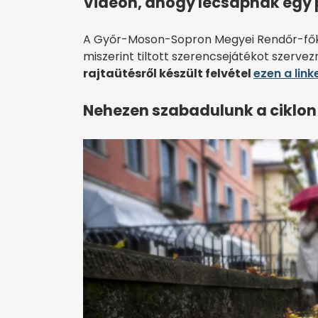
Videón, ahogy lecsapnak egy
A Győr-Moson-Sopron Megyei Rendőr-főkap
miszerint tiltott szerencsejátékot szerv
rajtaütésről készült felvétel
ezen a link
Nehezen szabadulunk a ciklon