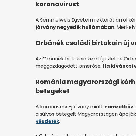
koronavírust
A Semmelweis Egyetem rektorát arról ké
járvány negyedik hullámában
. Merkel
Orbánék családi birtokain új v
Az Orbánék birtokain kezd új üzletbe Orb
meggazdagodott ismerőse.
Ha kíváncsi 
Románia magyarországi kórh
betegeket
A koronavírus-járvány miatt
nemzetközi 
a súlyos betegeit Magyarországon ápolják –
Részletek
.