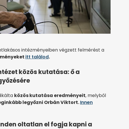
ntlakásos intézményeiben végzett felmérést a
dményeket
itt találod
.
ntézet közös kutatása: ő a
egyőzésére
likálta
közös kutatása eredményeit
, melyből
eginkább legyőzni Orbán Viktort.
Innen
nden oltatlan el fogja kapni a