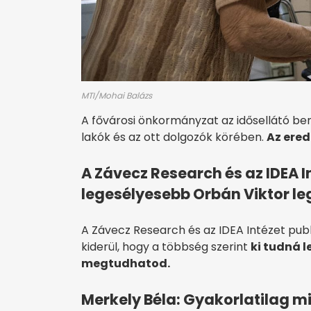
MTI/Mohai Balázs
A fővárosi önkormányzat az idősellátó be
lakók és az ott dolgozók körében.
Az ere
A Závecz Research és az IDEA I
legesélyesebb Orbán Viktor l
A Závecz Research és az IDEA Intézet pub
kiderül, hogy a többség szerint
ki tudná l
megtudhatod.
Merkely Béla: Gyakorlatilag mi