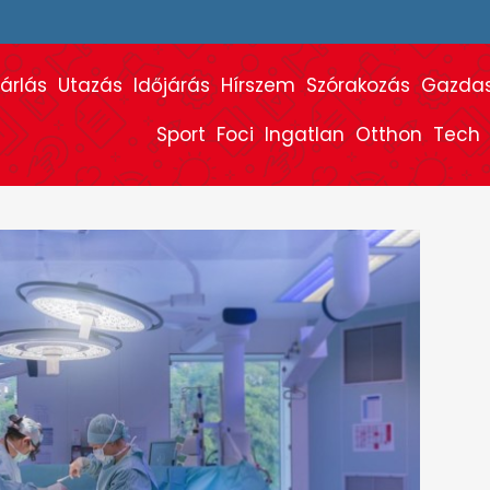
árlás
Utazás
Időjárás
Hírszem
Szórakozás
Gazda
Sport
Foci
Ingatlan
Otthon
Tech