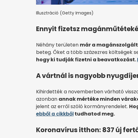
Illusztráció (Getty Images)
Ennyit fizetsz magánműtétekér
Néhány területen
már a magánszolgálta
beteg. Őket a több százezres költségek se
hogy ki tudják fizetni a beavatkozást.
A vártnál is nagyobb nyugdíj
Kihirdették a novemberben várható vissz
azonban
annak mértéke minden várako
jelent az erről szóló kormányrendelet.
Hog
ebből a cikkből
tudhatod meg.
Koronavírus itthon: 837 új fer