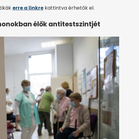
ztikák
erre a linkre
kattintva érhetők el.
onokban élők antitestszintjét