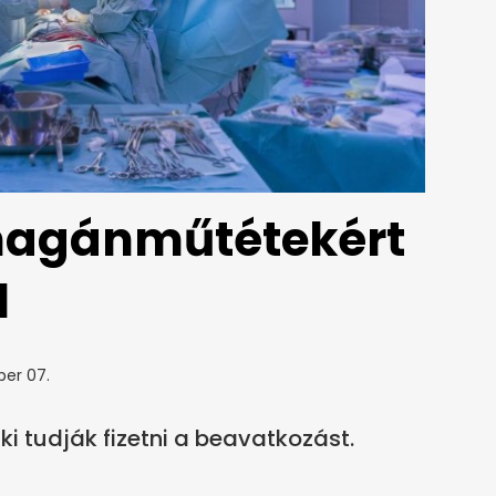
 magánműtétekért
l
ber 07.
ki tudják fizetni a beavatkozást.