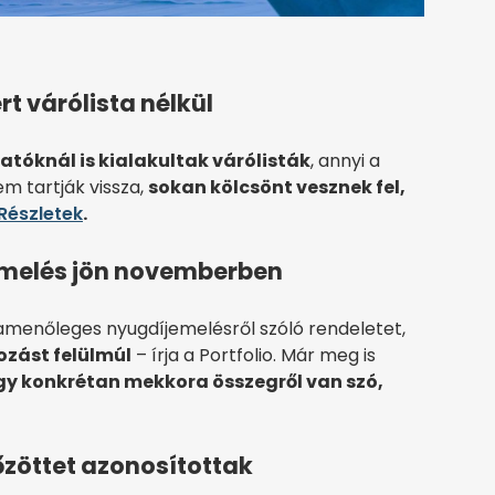
t várólista nélkül
tóknál is kialakultak várólisták
, annyi a
m tartják vissza,
sokan kölcsönt vesznek fel,
Részletek
.
emelés jön novemberben
amenőleges nyugdíjemelésről szóló rendeletet,
zást felülmúl
– írja a Portfolio. Már meg is
y konkrétan mekkora összegről van szó,
tőzöttet azonosítottak