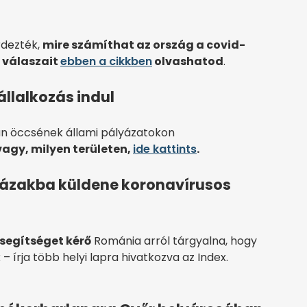
rdezték,
mire számíthat az ország a covid-
y
válaszait
ebben a cikkben
olvashatod
.
állalkozás indul
án öccsének állami pályázatokon
vagy, milyen területen,
ide kattints
.
ázakba küldene koronavírusos
segítséget kérő
Románia arról tárgyalna, hogy
 írja több helyi lapra hivatkozva az Index.