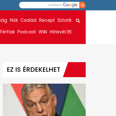
ság
Nők
Család
Recept
Sztorik
Férfiak
Podcast
Wiki
Hírlevél 💌
EZ IS ÉRDEKELHET