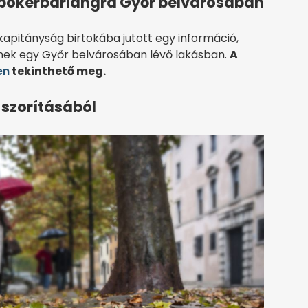
 pókerbarlangra Győr belvárosában
itányság birtokába jutott egy információ,
eznek egy Győr belvárosában lévő lakásban.
A
en
tekinthető meg.
 szorításából