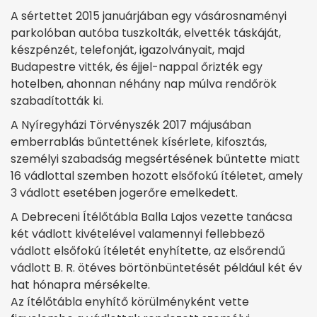
A sértettet 2015 januárjában egy vásárosnaményi
parkolóban autóba tuszkolták, elvették táskáját,
készpénzét, telefonját, igazolványait, majd
Budapestre vitték, és éjjel-nappal őrizték egy
hotelben, ahonnan néhány nap múlva rendőrök
szabadították ki.
A Nyíregyházi Törvényszék 2017 májusában
emberrablás bűntettének kísérlete, kifosztás,
személyi szabadság megsértésének bűntette miatt
16 vádlottal szemben hozott elsőfokú ítéletet, amely
3 vádlott esetében jogerőre emelkedett.
A Debreceni Ítélőtábla Balla Lajos vezette tanácsa
két vádlott kivételével valamennyi fellebbező
vádlott elsőfokú ítéletét enyhítette, az elsőrendű
vádlott B. R. ötéves börtönbüntetését például két év
hat hónapra mérsékelte.
Az ítélőtábla enyhítő körülményként vette