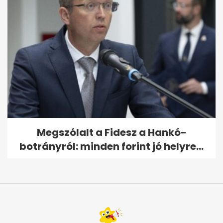
Megszólalt a Fidesz a Hankó-
botrányról: minden forint jó helyre...