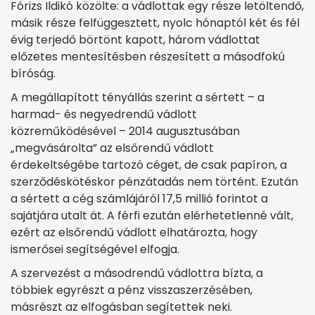
Fórizs Ildikó közölte: a vádlottak egy része letöltendő,
másik része felfüggesztett, nyolc hónaptól két és fél
évig terjedő börtönt kapott, három vádlottat
előzetes mentesítésben részesített a másodfokú
bíróság.
A megállapított tényállás szerint a sértett – a
harmad- és negyedrendű vádlott
közreműködésével – 2014 augusztusában
„megvásárolta” az elsőrendű vádlott
érdekeltségébe tartozó céget, de csak papíron, a
szerződéskötéskor pénzátadás nem történt. Ezután
a sértett a cég számlájáról 17,5 millió forintot a
sajátjára utalt át. A férfi ezután elérhetetlenné vált,
ezért az elsőrendű vádlott elhatározta, hogy
ismerősei segítségével elfogja.
A szervezést a másodrendű vádlottra bízta, a
többiek egyrészt a pénz visszaszerzésében,
másrészt az elfogásban segítettek neki.