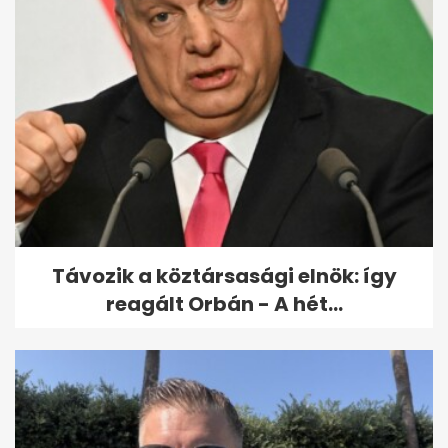
Távozik a köztársasági elnök: így
reagált Orbán - A hét...