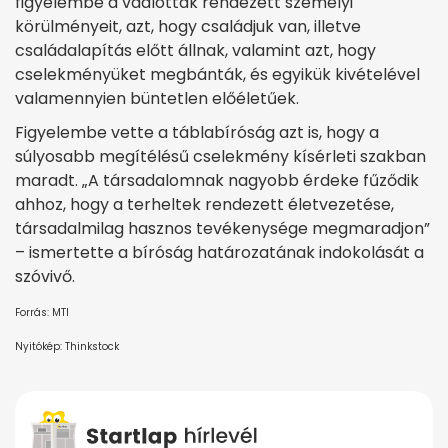
figyelembe a vádlottak rendezett személyi
körülményeit, azt, hogy családjuk van, illetve
családalapítás előtt állnak, valamint azt, hogy
cselekményüket megbánták, és egyikük kivételével
valamennyien büntetlen előéletűek.
Figyelembe vette a táblabíróság azt is, hogy a
súlyosabb megítélésű cselekmény kísérleti szakban
maradt. „A társadalomnak nagyobb érdeke fűződik
ahhoz, hogy a terheltek rendezett életvezetése,
társadalmilag hasznos tevékenysége megmaradjon”
– ismertette a bíróság határozatának indokolását a
szóvivő.
Forrás: MTI
Nyitókép: Thinkstock