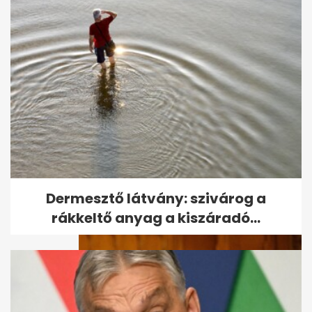
A kórházban kiderült: nem a
saját magzatával viselős, de
az...
Dermesztő látvány: szivárog a
rákkeltő anyag a kiszáradó...