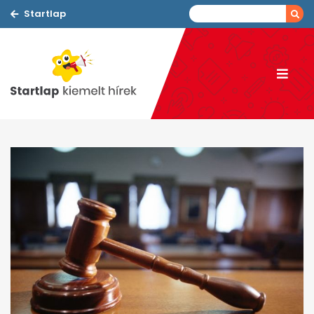
Startlap