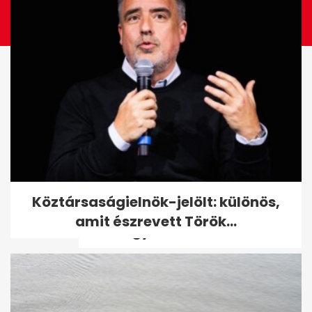
Egy idős asszony 40 milliót
Köztársaságielnök-jelölt: különös,
hagyott a gondozójára,
amit észrevett Török...
csakhogy két...