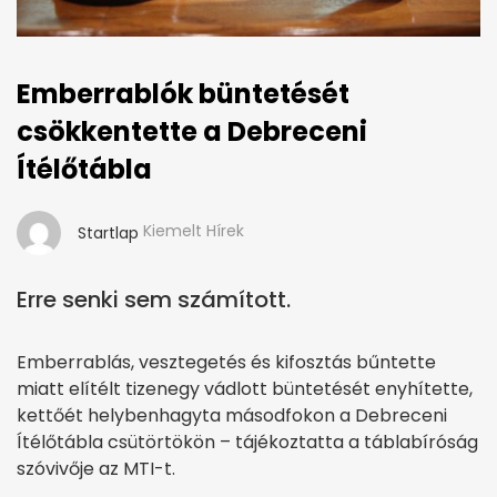
Emberrablók büntetését
csökkentette a Debreceni
Ítélőtábla
Kiemelt Hírek
Startlap
Erre senki sem számított.
Emberrablás, vesztegetés és kifosztás bűntette
miatt elítélt tizenegy vádlott büntetését enyhítette,
kettőét helybenhagyta másodfokon a Debreceni
Ítélőtábla csütörtökön – tájékoztatta a táblabíróság
szóvivője az MTI-t.