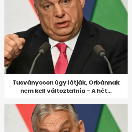
Felfüggesztett börtönre ítélték
Fekete-Győr Andrást
Tusványoson úgy látják, Orbánnak
nem kell változtatnia - A hét...