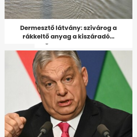
Mentő és személyautó
Dermesztő látvány: szivárog a
ütközött Kispesten, négyen
rákkeltő anyag a kiszáradó...
megsérültek