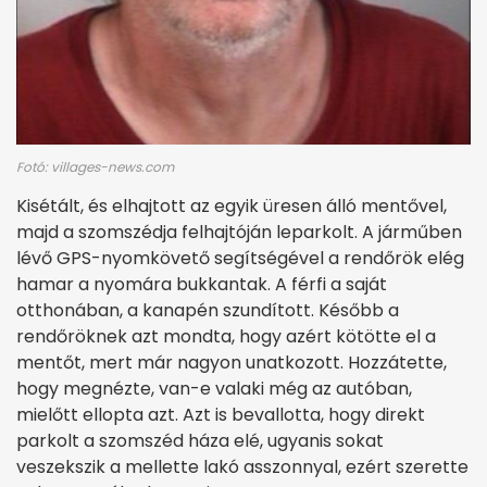
Fotó: villages-news.com
Kisétált, és elhajtott az egyik üresen álló mentővel,
majd a szomszédja felhajtóján leparkolt. A járműben
lévő GPS-nyomkövető segítségével a rendőrök elég
hamar a nyomára bukkantak. A férfi a saját
otthonában, a kanapén szundított. Később a
rendőröknek azt mondta, hogy azért kötötte el a
mentőt, mert már nagyon unatkozott. Hozzátette,
hogy megnézte, van-e valaki még az autóban,
mielőtt ellopta azt. Azt is bevallotta, hogy direkt
parkolt a szomszéd háza elé, ugyanis sokat
veszekszik a mellette lakó asszonnyal, ezért szerette