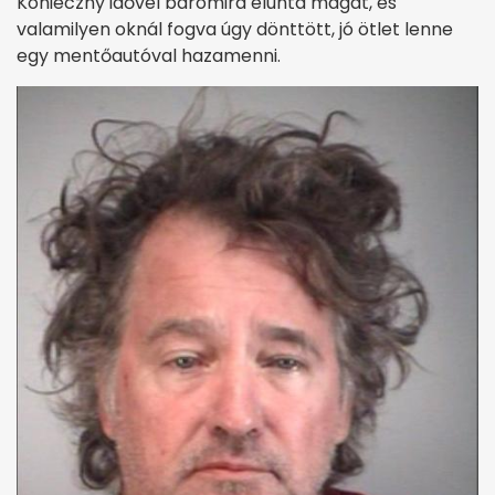
Konieczny idővel baromira elunta magát, és
valamilyen oknál fogva úgy dönttött, jó ötlet lenne
egy mentőautóval hazamenni.