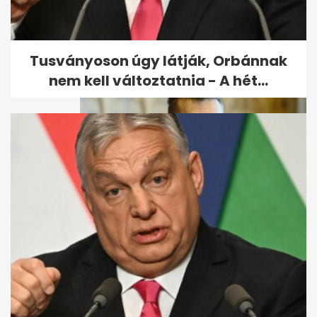
Donald Trump szerint Putyin
zseniálisat lépett, és jó...
Tusványoson úgy látják, Orbánnak
nem kell változtatnia - A hét...
Újabb budai luxusvillát
találtak Rogán titokzatos...