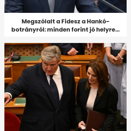
Megszólalt a Fidesz a Hankó-
botrányról: minden forint jó helyre...