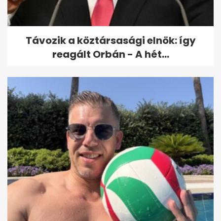
Távozik a köztársasági elnök: így
reagált Orbán - A hét...