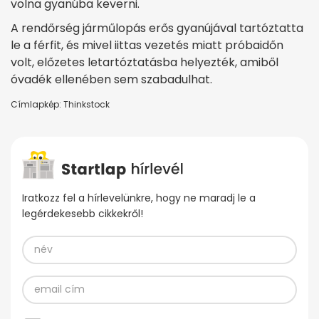
volna gyanúba keverni.
A rendőrség járműlopás erős gyanújával tartóztatta
le a férfit, és mivel iittas vezetés miatt próbaidőn
volt, előzetes letartóztatásba helyezték, amiből
óvadék ellenében sem szabadulhat.
Címlapkép: Thinkstock
Iratkozz fel a hírlevelünkre, hogy ne maradj le a
legérdekesebb cikkekről!