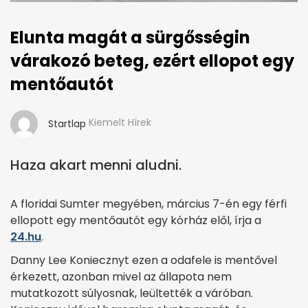
Elunta magát a sürgősségin
várakozó beteg, ezért ellopot egy
mentőautót
Kiemelt Hírek
Startlap
Haza akart menni aludni.
A floridai Sumter megyében, március 7-én egy férfi
ellopott egy mentőautót egy kórház elől, írja a
24.hu
.
Danny Lee Koniecznyt ezen a odafele is mentővel
érkezett, azonban mivel az állapota nem
mutatkozott súlyosnak, leültették a váróban.