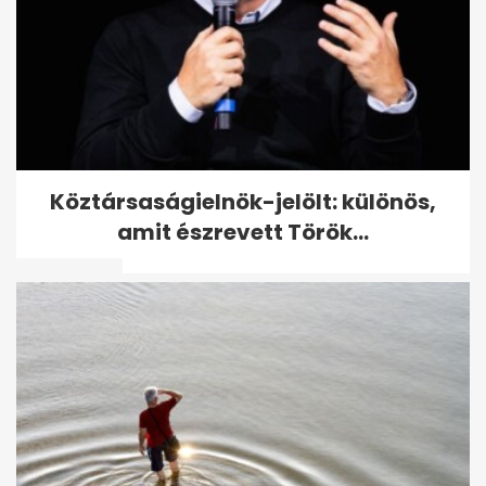
Magyar Székelyföldön
Köztársaságielnök-jelölt: különös,
kérdezte fel Orbánt, hogy
amit észrevett Török...
miért nem védte...