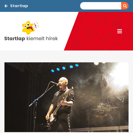
Startlap