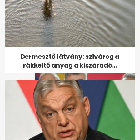
Érvénytelenítették a román
elnökválasztás első fordulóját
Dermesztő látvány: szivárog a
rákkeltő anyag a kiszáradó...