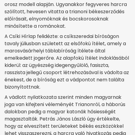
orosz modell alapján. Ugyanakkor fegyveres harcra
szólított, hevesen vitatta a trianoni békeszerződés
előírásait, elnyomóknak és bocskorosoknak
minősítette a románokat.
A Csíki Hírlap felidézte: a csíkszeredai bíróságon
tavaly júliusban született az elsőfokú ítélet, amely a
marosvásárhelyi táblabíróság ítélete által
emelkedett jogerőre. Az alapfokú ítélet indoklásából
kiderül: az ügyészség idegengyűlölő, fasiszta,
rasszista jellegű csoport létrehozásával is vádolta az
énekest, de a bíróság ezt a vádpontot nem találta
bizonyítottnak.
A vádlott nyilatkozata szerint minden magyarnak
joga van kifejteni véleményét Trianonról, a háborús
dalokban pedig a magyar katonák hősiességét
magasztalták. Petrás János László úgy értékelte,
hogy az elveszített területeket békés eszközökkel
lehet visszaszerezni, a harcra való hivatkozás pedig