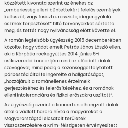
közzétett kivonata szerint az énekes az
„emberiesség elleni bűntettekért felelős személyek
kultuszát, vagy fasiszta, rasszista, idegengyűlölő
eszmék terjesztését” tiltó törvénycikket sértette
meg, és tettét nagy nyilvánosság előtt követte el.
A román legfelsőbb ügyészség 2015 decemberében
közölte, hogy vádat emelt Petrás János László ellen,
aki a Kárpátia rockegyüttes 2014. június 6-i
csíkszeredai koncertjén mind az előadott dalok
szövegével, mind pedig a közönséggel folytatott
párbeszéd által felingerelte a hallgatóságot,
„hozzájárult a románellenes érzelmeik
gerjesztéséhez és felerősítéséhez, és a románok
elleni intoleranciára és fizikai erőszakra uszított”.
Az ügyészség szerint a koncerten elhangzott dalok
által a vádlott harcra hívta a magyarokat a
Magyarországtól elcsatolt területek
visszaszerzésére a Krím-félszigeten érvényesített