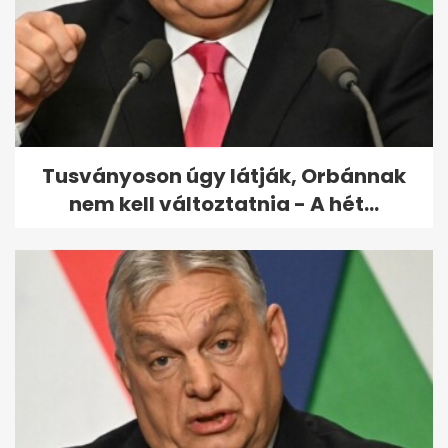
Lemondott pártelnöki
tisztségéről a román
miniszterelnök
Tusványoson úgy látják, Orbánnak
nem kell változtatnia - A hét...