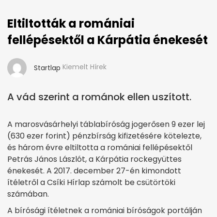
Eltiltották a romániai
fellépésektől a Kárpátia énekesét
Kiemelt Hírek
Startlap
A vád szerint a románok ellen uszított.
A marosvásárhelyi táblabíróság jogerősen 9 ezer lej
(630 ezer forint) pénzbírság kifizetésére kötelezte,
és három évre eltiltotta a romániai fellépésektől
Petrás János Lászlót, a Kárpátia rockegyüttes
énekesét. A 2017. december 27-én kimondott
ítéletről a Csíki Hírlap számolt be csütörtöki
számában.
A bírósági ítéletnek a romániai bíróságok portálján