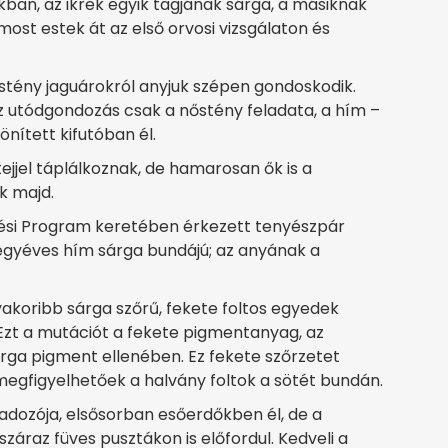
kban, az ikrek egyik tagjának sárga, a másiknak
ost estek át az első orvosi vizsgálaton és
stény jaguárokról anyjuk szépen gondoskodik.
 utódgondozás csak a nőstény feladata, a hím –
önített kifutóban él.
jjel táplálkoznak, de hamarosan ők is a
k majd.
zési Program keretében érkezett tenyészpár
égyéves hím sárga bundájú; az anyának a
gyakoribb sárga szőrű, fekete foltos egyedek
 Ezt a mutációt a fekete pigmentanyag, az
rga pigment ellenében. Ez fekete szőrzetet
egfigyelhetőek a halvány foltok a sötét bundán.
dozója, elsősorban esőerdőkben él, de a
záraz füves pusztákon is előfordul. Kedveli a