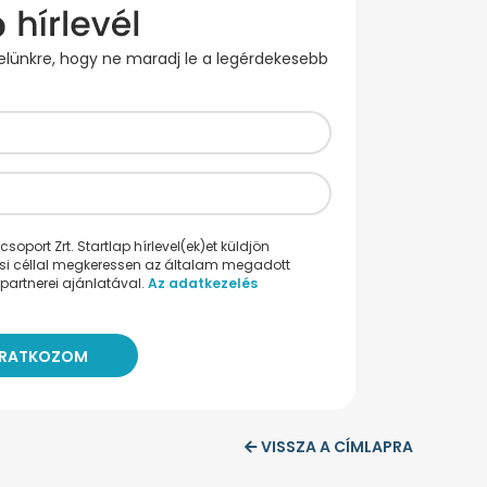
evelünkre, hogy ne maradj le a legérdekesebb
oport Zrt. Startlap hírlevel(ek)et küldjön
ési céllal megkeressen az általam megadott
partnerei ajánlatával.
Az adatkezelés
VISSZA A CÍMLAPRA