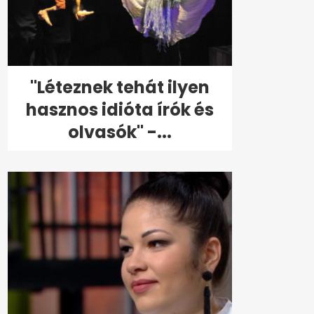
"Léteznek tehát ilyen
hasznos idióta írók és
olvasók" -...