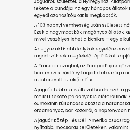
Jaguárok születtek a Nyíregyházi Állatpar
fekete a bundája. Az egy hónapos állatok m
egyedi azonosítójukat is megkapták.
A 103 napnyi vemhesség után született nő
Ezek a nagymacskák magányos állatok, az
mivel veszélyes lehet a kicsikre – egy elkül
Az egyre aktívabb kölykök egyelőre anyate
ragadozóknak megfelelő táplálékot kapjá
A Franciaországból, az Európai Fajmegőr
hároméves nőstény tagja fekete, míg a n
mostani volt az első ellése.
A jaguár több színváltozatban létezik: a 
mellett fekete példányok is előfordulnak.
eumelanin túltengése okozza a narancssá
eredményez, bár közelről, a napfényben m
A jaguár Közép- és Dél-Amerika csúcsraga
nyíltabb, mocsaras területeken, valamint s