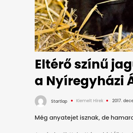
Eltérő színű ja
a Nyíregyházi 
Kiemelt Hírek
2017. dec
Startlap
Még anyatejet isznak, de hamaro