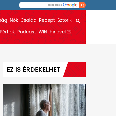
ság
Nők
Család
Recept
Sztorik
Férfiak
Podcast
Wiki
Hírlevél 💌
EZ IS ÉRDEKELHET