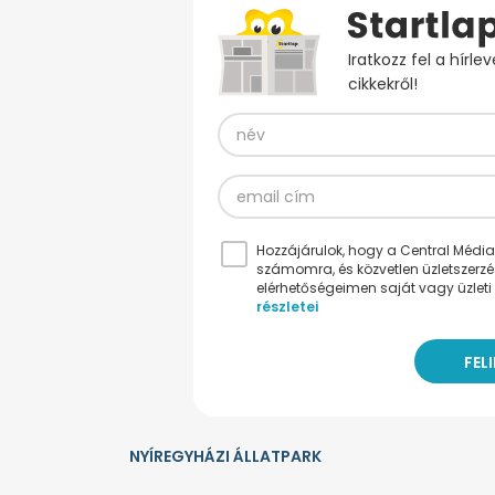
Iratkozz fel a hírl
cikkekről!
Hozzájárulok, hogy a Central Médiacs
számomra, és közvetlen üzletszerz
elérhetőségeimen saját vagy üzleti 
részletei
NYÍREGYHÁZI ÁLLATPARK