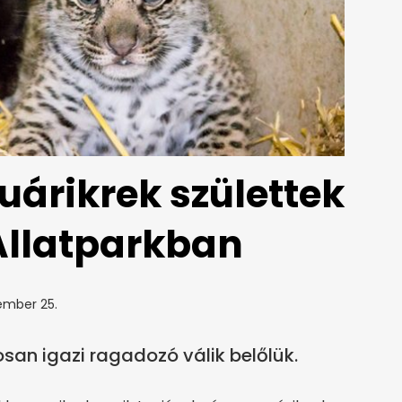
guárikrek születtek
Állatparkban
ember 25.
san igazi ragadozó válik belőlük.