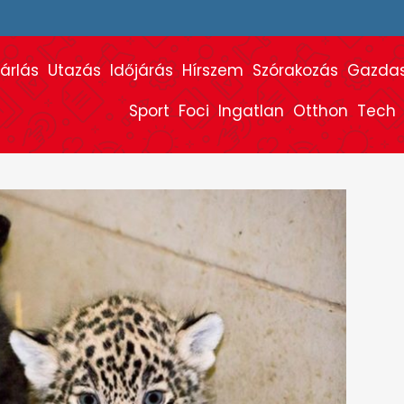
árlás
Utazás
Időjárás
Hírszem
Szórakozás
Gazda
Sport
Foci
Ingatlan
Otthon
Tech