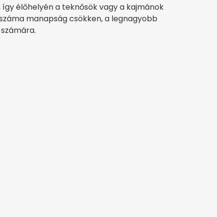
s, így élőhelyén a teknősök vagy a kajmánok
yedszáma manapság csökken, a legnagyobb
i számára.