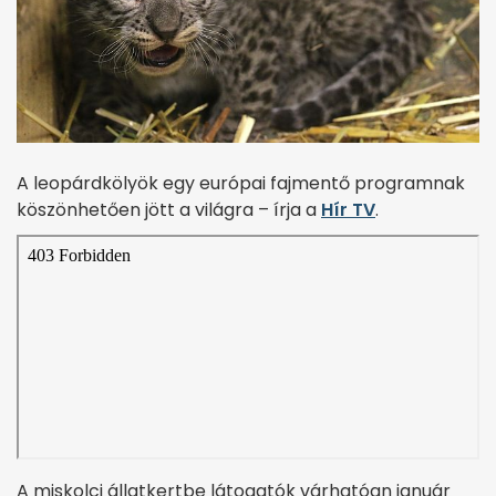
A leopárdkölyök egy európai fajmentő programnak
köszönhetően jött a világra – írja a
Hír TV
.
A miskolci állatkertbe látogatók várhatóan január