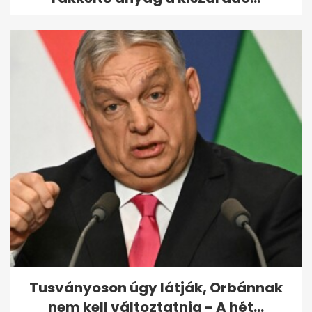
Tusványoson úgy látják, Orbánnak
nem kell változtatnia - A hét...