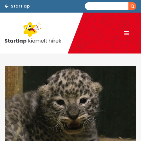
Startlap