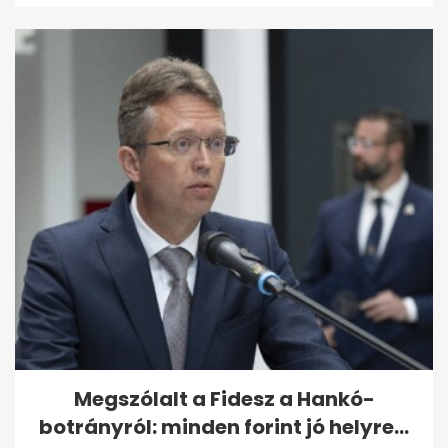
Megszólalt a Fidesz a Hankó-
botrányról: minden forint jó helyre...