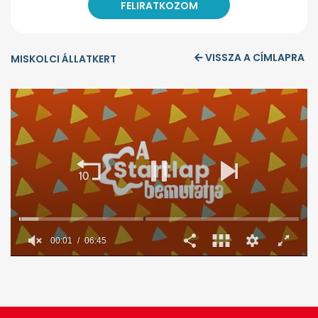
VISSZA A CÍMLAPRA
MISKOLCI ÁLLATKERT
00:02
06:45
0
seconds
of
6
minutes,
45