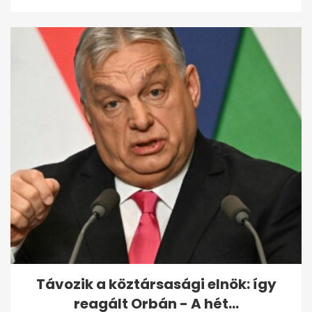
Távozik a köztársasági elnök: így
reagált Orbán - A hét...