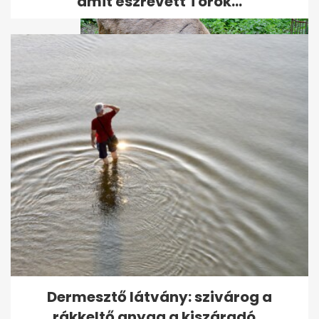
amit észrevett Török...
Először született rénszarvas
Miskolcon - fotó
Dermesztő látvány: szivárog a
rákkeltő anyag a kiszáradó...