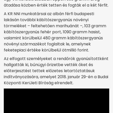
átadása közben érték tetten és fogták el a két férfit.
A KR NNI munkatársai az albán férfi budapesti
lakásán további kábítószergyanús növényi
törmeléket – feltehetően marihuánát –, 103 gramm
kábítószergyanús fehér port, 1090 gramm hasist,
valamint körülbelül 480 gramm kábítószergyanús
növényi származékot foglaltak le, amelynek
feketepiaci értéke körülbelül ötmillió forint.
Az elfogott személyeket a rendőrök gyanúsítottként
hallgatták ki, bűnügyi őrizetbe vették őket és
előterjesztést tettek előzetes letartóztatásuk
indítványozására, amelyet 2018. január 29-én a Budai
Központi Kerületi Bíróság elrendelt.