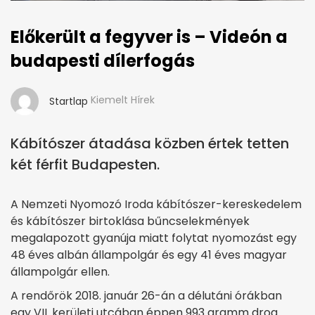
Előkerült a fegyver is – Videón a
budapesti dílerfogás
Kiemelt Hírek
Startlap
Kábítószer átadása közben értek tetten
két férfit Budapesten.
A Nemzeti Nyomozó Iroda kábítószer-kereskedelem
és kábítószer birtoklása bűncselekmények
megalapozott gyanúja miatt folytat nyomozást egy
48 éves albán állampolgár és egy 41 éves magyar
állampolgár ellen.
A rendőrök 2018. január 26-án a délutáni órákban
egy VII. kerületi utcában éppen 993 gramm drog