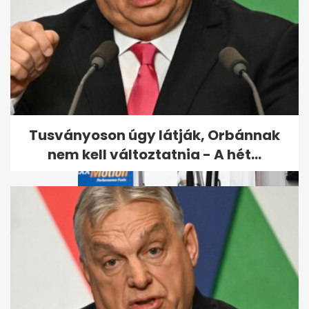
Kiderült, hogyan végzett
gyilkosa a Budapesten eltűnt
amerikai...
Tusványoson úgy látják, Orbánnak
nem kell változtatnia - A hét...