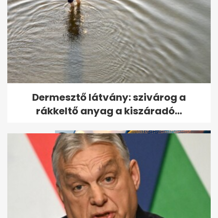
Megszökött a több száz állatot
Dermesztő látvány: szivárog a
brutálisan megkínzó nő
rákkeltő anyag a kiszáradó...