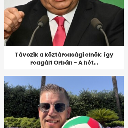
Egy hétig országos rendőrségi
ellenőrzést tartanak a
közutakon
Távozik a köztársasági elnök: így
reagált Orbán - A hét...