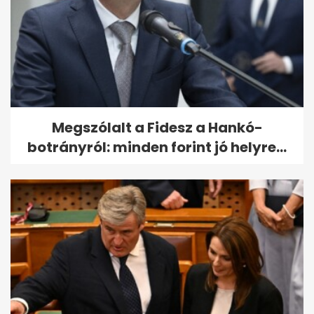
Megszólalt a Fidesz a Hankó-
botrányról: minden forint jó helyre...