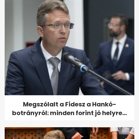
Megszólalt a Fidesz a Hankó-
botrányról: minden forint jó helyre...