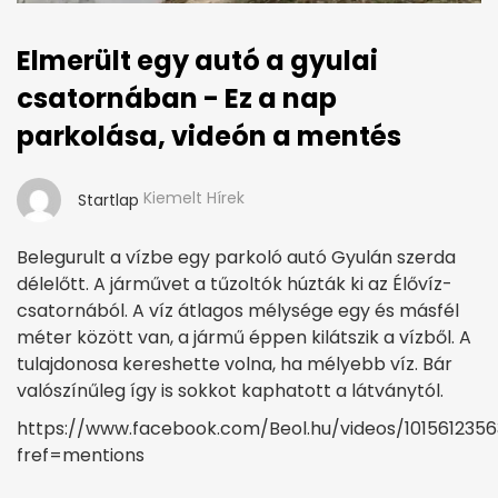
Elmerült egy autó a gyulai
csatornában - Ez a nap
parkolása, videón a mentés
Kiemelt Hírek
Startlap
Belegurult a vízbe egy parkoló autó Gyulán szerda
délelőtt. A járművet a tűzoltók húzták ki az Élővíz-
csatornából. A víz átlagos mélysége egy és másfél
méter között van, a jármű éppen kilátszik a vízből. A
tulajdonosa kereshette volna, ha mélyebb víz. Bár
valószínűleg így is sokkot kaphatott a látványtól.
https://www.facebook.com/Beol.hu/videos/1015612356
fref=mentions