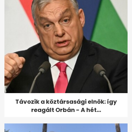
Külön sajtótájékoztatót
rendezett egy ajtó
felavatásának egy...
Távozik a köztársasági elnök: így
reagált Orbán - A hét...