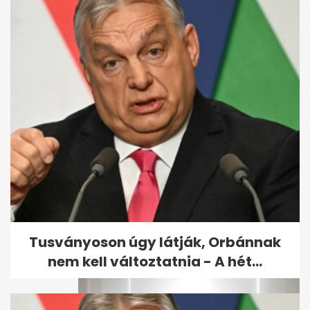
Kiszivárgott az exfideszes
levele a gyulai
városvezetésről
Tusványoson úgy látják, Orbánnak
nem kell változtatnia - A hét...