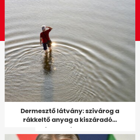
Nap képe: Diákok megtekintik,
Dermesztő látvány: szivárog a
ahogyan Novák Katalin
rákkeltő anyag a kiszáradó...
solymot röptet